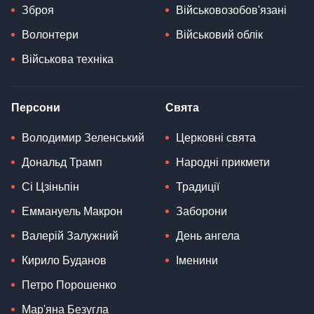
Зброя
Військовозобов'язані
Волонтери
Військовий облік
Військова техніка
Персони
Свята
Володимир Зеленський
Церковні свята
Дональд Трамп
Народні прикмети
Сі Цзіньпін
Традиції
Еммануель Макрон
Заборони
Валерій Залужний
День ангела
Кирило Буданов
Іменини
Петро Порошенко
Мар'яна Безугла