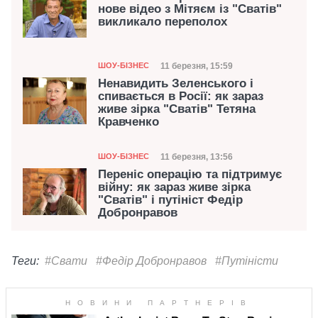
нове відео з Мітяєм із "Сватів"
викликало переполох
Категорія
Дата публікації
11 березня, 15:59
ШОУ-БІЗНЕС
Ненавидить Зеленського і
спивається в Росії: як зараз
живе зірка "Сватів" Тетяна
Кравченко
Категорія
Дата публікації
11 березня, 13:56
ШОУ-БІЗНЕС
Переніс операцію та підтримує
війну: як зараз живе зірка
"Сватів" і путініст Федір
Добронравов
Теги:
#Свати
#Федір Добронравов
#Путіністи