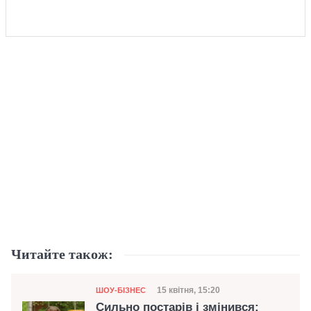
Читайте також:
Категорія
Дата публікації
15 квітня, 15:20
ШОУ-БІЗНЕС
Сильно постарів і змінився: