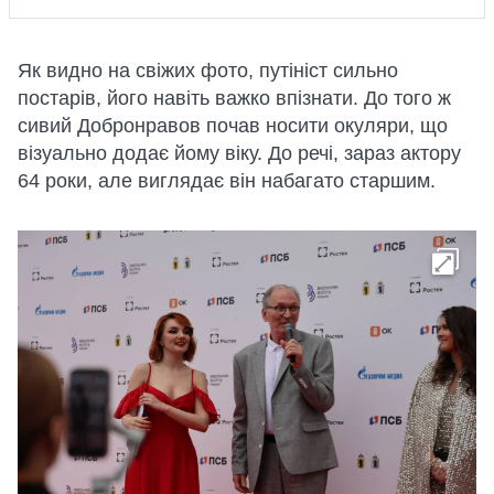
Як видно на свіжих фото, путініст сильно
постарів, його навіть важко впізнати. До того ж
сивий Добронравов почав носити окуляри, що
візуально додає йому віку. До речі, зараз актору
64 роки, але виглядає він набагато старшим.