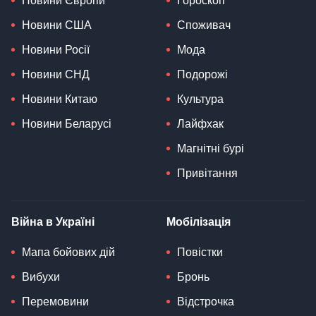
Новини Європи
Гороскоп
Новини США
Споживач
Новини Росії
Мода
Новини СНД
Подорожі
Новини Китаю
Культура
Новини Беларусі
Лайфхак
Магнітні бурі
Привітання
Війна в Україні
Мобілізація
Мапа бойових дій
Повістки
Вибухи
Бронь
Перемовини
Відстрочка