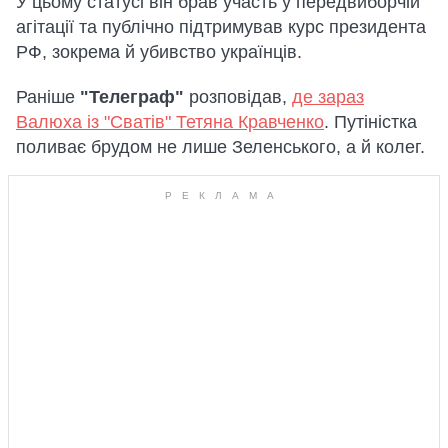
У цьому статусі він брав участь у передвиборчій
агітації та публічно підтримував курс президента
РФ, зокрема й убивство українців.
Раніше
"Телеграф"
розповідав,
де зараз
Валюха із "Сватів" Тетяна Кравченко
. Путіністка
поливає брудом не лише Зеленського, а й колег.