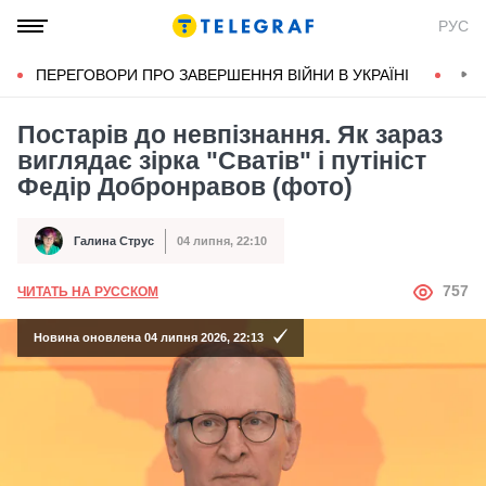
РУС
ПЕРЕГОВОРИ ПРО ЗАВЕРШЕННЯ ВІЙНИ В УКРАЇНІ
КОН
Постарів до невпізнання. Як зараз
виглядає зірка "Сватів" і путініст
Федір Добронравов (фото)
Галина Струс
04 липня, 22:10
Автор
Дата публікації
АВТОР
757
ЧИТАТЬ НА РУССКОМ
Новина оновлена 04 липня 2026, 22:13