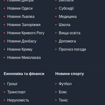
Новини Дніпра
Виплати
Новини Одеси
Субсидії
Новини Львова
Медицина
Новини Запоріжжя
Школа
Новини Кривого Рогу
Вища освіта
Новини Донбасу
Допомога
Новини Криму
Прогноз погоди
Новини Миколаєва
Економіка та фінанси
Новини спорту
Гроші
Футбол
Транспорт
Бокс
Нерухомість
Теніс