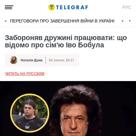
РУС
ПЕРЕГОВОРИ ПРО ЗАВЕРШЕННЯ ВІЙНИ В УКРАЇНІ
КОН
Забороняв дружині працювати: що
відомо про сім'ю Іво Бобула
Наталія Дума
02 липня, 10:17
Автор
Дата публікації
ЧИТАТЬ НА РУССКОМ
А