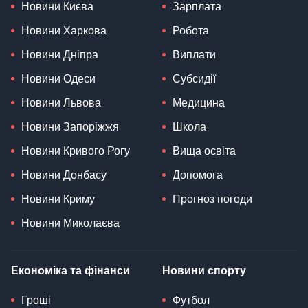
Новини Києва
Зарплата
Новини Харкова
Робота
Новини Дніпра
Виплати
Новини Одеси
Субсидії
Новини Львова
Медицина
Новини Запоріжжя
Школа
Новини Кривого Рогу
Вища освіта
Новини Донбасу
Допомога
Новини Криму
Прогноз погоди
Новини Миколаєва
Економіка та фінанси
Новини спорту
Гроші
Футбол