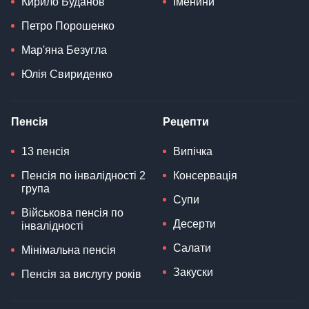
Кирило Буданов
Іменини
Петро Порошенко
Мар'яна Безугла
Юлія Свириденко
Пенсія
Рецепти
13 пенсія
Випічка
Пенсія по інвалідності 2
Консервація
група
Супи
Військова пенсія по
Десерти
інвалідності
Салати
Мінімальна пенсія
Закуски
Пенсія за вислугу років