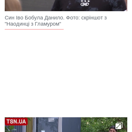
Син Іво Бобула Данило. Фото: скріншот з
"Наодинці з Гламуром"