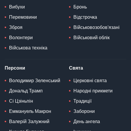
Вибухи
Бронь
Перемовини
Відстрочка
Зброя
Військовозобов'язані
Волонтери
Військовий облік
Військова техніка
Персони
Свята
Володимир Зеленський
Церковні свята
Дональд Трамп
Народні прикмети
Сі Цзіньпін
Традиції
Еммануель Макрон
Заборони
Валерій Залужний
День ангела