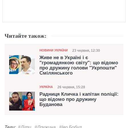
Читайте також:
Категорія
Дата публікації
23 червня, 12:30
НОВИНИ УКРАЇНИ
Живе не в Україні і є
"громадянкою світу": що відомо
про дружину голови "Укрпошти"
Смілянського
Категорія
Дата публікації
26 червня, 15:28
УКРАЇНА
Радниця Кличка і капітан поліції:
що відомо про дружину
Буданова
Теги:
#Діти
#Дружина
#Іво Бобул