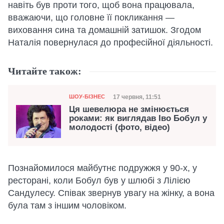
навіть був проти того, щоб вона працювала,
вважаючи, що головне її покликання —
виховання сина та домашній затишок. Згодом
Наталія повернулася до професійної діяльності.
Читайте також:
Категорія
Дата публікації
17 червня, 11:51
ШОУ-БІЗНЕС
Ця шевелюра не змінюється
роками: як виглядав Іво Бобул у
молодості (фото, відео)
Познайомилося майбутнє подружжя у 90-х, у
ресторані, коли Бобул був у шлюбі з Лілією
Сандулесу. Співак звернув увагу на жінку, а вона
була там з іншим чоловіком.