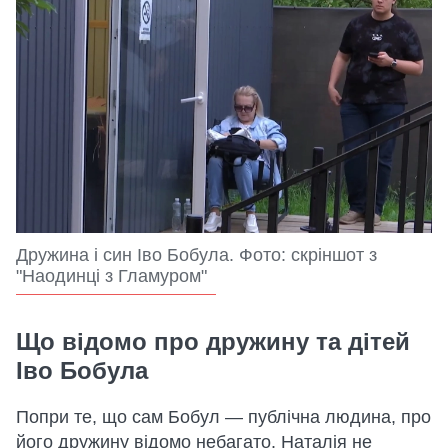
Дружина і син Іво Бобула. Фото: скріншот з
"Наодинці з Гламуром"
Що відомо про дружину та дітей
Іво Бобула
Попри те, що сам Бобул — публічна людина, про
його дружину відомо небагато. Наталія не