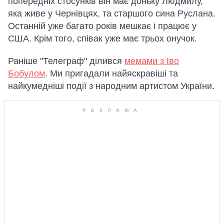
попередніх стосунків він має доньку Людмилу,
яка живе у Чернівцях, та старшого сина Руслана.
Останній уже багато років мешкає і працює у
США. Крім того, співак уже має трьох онучок.
Раніше "Телеграф" ділився
мемами з Іво
Бобулом
. Ми пригадали найяскравіші та
найкумедніші події з народним артистом України.