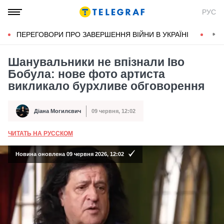
РУС
ПЕРЕГОВОРИ ПРО ЗАВЕРШЕННЯ ВІЙНИ В УКРАЇНІ
КОН
Шанувальники не впізнали Іво
Бобула: нове фото артиста
викликало бурхливе обговорення
Діана Могилєвич
09 червня, 12:02
Автор
Дата публікації
ЧИТАТЬ НА РУССКОМ
А
Новина оновлена 09 червня 2026, 12:02