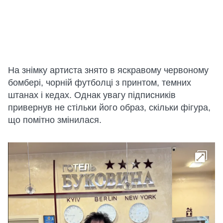
На знімку артиста знято в яскравому червоному
бомбері, чорній футболці з принтом, темних
штанах і кедах. Однак увагу підписників
привернув не стільки його образ, скільки фігура,
що помітно змінилася.