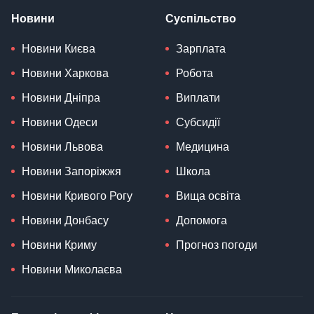
Новини
Суспільство
Новини Києва
Зарплата
Новини Харкова
Робота
Новини Дніпра
Виплати
Новини Одеси
Субсидії
Новини Львова
Медицина
Новини Запоріжжя
Школа
Новини Кривого Рогу
Вища освіта
Новини Донбасу
Допомога
Новини Криму
Прогноз погоди
Новини Миколаєва