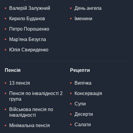
Валерій Залужний
День ангела
Кирило Буданов
Іменини
Петро Порошенко
Мар'яна Безугла
Юлія Свириденко
Пенсія
Рецепти
13 пенсія
Випічка
Пенсія по інвалідності 2
Консервація
група
Супи
Військова пенсія по
Десерти
інвалідності
Салати
Мінімальна пенсія