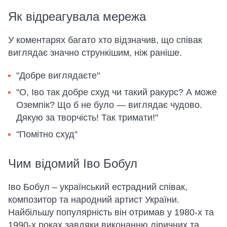
Як відреагувала мережа
У коментарях багато хто відзначив, що співак
виглядає значно стрункішим, ніж раніше.
"Добре виглядаєте"
"О, Іво так добре схуд чи такий ракурс? А може
Оземпік? Що б не було — виглядає чудово.
Дякую за творчість! Так тримати!"
"Помітно схуд"
Чим відомий Іво Бобул
Іво Бобул – український естрадний співак,
композитор та народний артист України.
Найбільшу популярність він отримав у 1980-х та
1990-х роках завдяки виконанню ліричних та