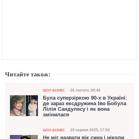
Читайте також:
Категорія
Дата публікації
28 лютого, 09:46
ШОУ-БІЗНЕС
Була суперзіркою 90-х в Україні:
де зараз ексдружина Іво Бобула
Лілія Сандулесу і як вона
змінилася
Категорія
Дата публікації
25 червня 2025, 17:50
ШОУ-БІЗНЕС
Не міг назвати вік сина і ніколи