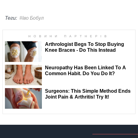
Теги:
#Іво Бобул