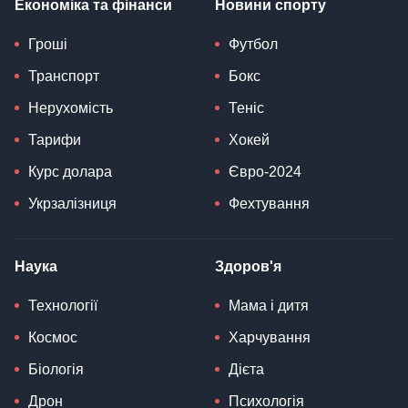
Економіка та фінанси
Новини спорту
Гроші
Футбол
Транспорт
Бокс
Нерухомість
Теніс
Тарифи
Хокей
Курс долара
Євро-2024
Укрзалізниця
Фехтування
Наука
Здоров'я
Технології
Мама і дитя
Космос
Харчування
Біологія
Дієта
Дрон
Психологія