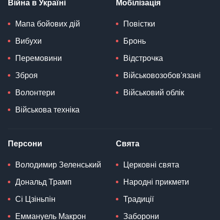
Війна в Україні
Мобілізація
Мапа бойових дій
Повістки
Вибухи
Бронь
Перемовини
Відстрочка
Зброя
Військовозобов'язані
Волонтери
Військовий облік
Військова техніка
Персони
Свята
Володимир Зеленський
Церковні свята
Дональд Трамп
Народні прикмети
Сі Цзіньпін
Традиції
Еммануель Макрон
Заборони