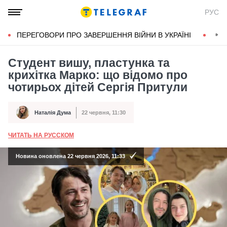
РУС
ПЕРЕГОВОРИ ПРО ЗАВЕРШЕННЯ ВІЙНИ В УКРАЇНІ
КОН
Студент вишу, пластунка та
крихітка Марко: що відомо про
чотирьох дітей Сергія Притули
Наталія Дума
22 червня, 11:30
Автор
Дата публікації
ЧИТАТЬ НА РУССКОМ
А
Новина оновлена 22 червня 2026, 11:33