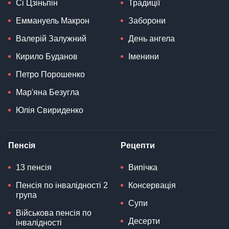
Сі Цзіньпін
Традиції
Еммануель Макрон
Заборони
Валерій Залужний
День ангела
Кирило Буданов
Іменини
Петро Порошенко
Мар'яна Безугла
Юлія Свириденко
Пенсія
Рецепти
13 пенсія
Випічка
Пенсія по інвалідності 2
Консервація
група
Супи
Військова пенсія по
Десерти
інвалідності