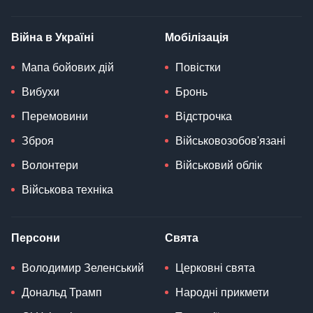
Війна в Україні
Мобілізація
Мапа бойових дій
Повістки
Вибухи
Бронь
Перемовини
Відстрочка
Зброя
Військовозобов'язані
Волонтери
Військовий облік
Військова техніка
Персони
Свята
Володимир Зеленський
Церковні свята
Дональд Трамп
Народні прикмети