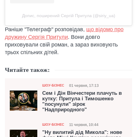
Допис, поширений Сергій Притула (@siriy_ua)
Раніше "Телеграф" розповідав,
що відомо про
дружину Сергія Притули
. Вони довго
приховували свій роман, а зараз виховують
трьох спільних дітей.
Читайте також:
Категорія
Дата публікації
01 червня, 17:13
ШОУ-БІЗНЕС
Сем і Дін Вінчестери плачуть в
кутку: Притула і Тимошенко
"посунули" зірок
"Надприродного"
Категорія
Дата публікації
11 червня, 10:44
ШОУ-БІЗНЕС
"Ну вилитий дід Микола": нове