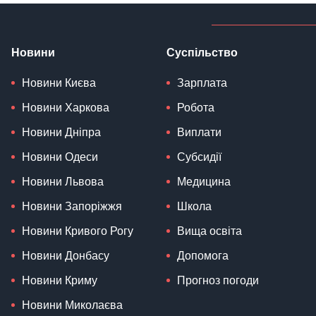
Новини
Суспільство
Новини Києва
Зарплата
Новини Харкова
Робота
Новини Дніпра
Виплати
Новини Одеси
Субсидії
Новини Львова
Медицина
Новини Запоріжжя
Школа
Новини Кривого Рогу
Вища освіта
Новини Донбасу
Допомога
Новини Криму
Прогноз погоди
Новини Миколаєва