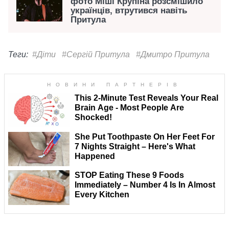
фото Міші Крупіна розсмішило
українців, втрутився навіть
Притула
Теги:
#Діти
#Сергій Притула
#Дмитро Притула