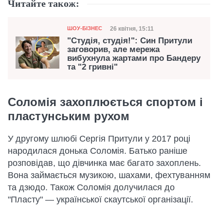
Читайте також:
Категорія
Дата публікації
26 квітня, 15:11
ШОУ-БІЗНЕС
"Студія, студія!": Син Притули
заговорив, але мережа
вибухнула жартами про Бандеру
та "2 гривні"
Соломія захоплюється спортом і
пластунським рухом
У другому шлюбі Сергія Притули у 2017 році
народилася донька Соломія. Батько раніше
розповідав, що дівчинка має багато захоплень.
Вона займається музикою, шахами, фехтуванням
та дзюдо. Також Соломія долучилася до
"Пласту" — української скаутської організації.