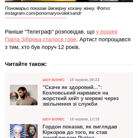
Пономарьо показав ймовірну кохану жінку. Фото:
instagram.com/ponomaryovoleksandr
Раніше "Телеграф" розповідав, що
у родині
Паіла Зіброва сталося горе
. Артист попрощався
з тим, хто був поруч 12 років.
Читайте також:
Категорія
Дата публікації
16 червня, 08:22
ШОУ-БІЗНЕС
"Скаче як здоровий...":
Козловський нарвався на
жорсткий хейт у мережі через
звільнення зі служби
Категорія
Дата публікації
16 червня, 12:18
ШОУ-БІЗНЕС
Гордон показав, як виглядав
Кіркоров до того, як став
лизоблюдом Путіна