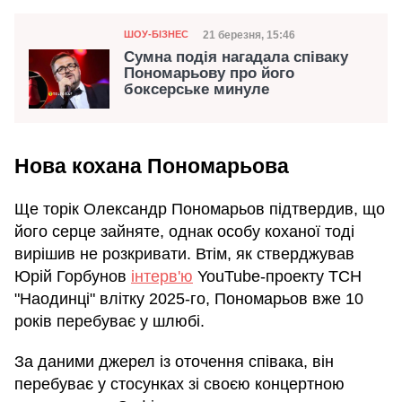
Категорія
Дата публікації
21 березня, 15:46
ШОУ-БІЗНЕС
Сумна подія нагадала співаку
Пономарьову про його
боксерське минуле
Нова кохана Пономарьова
Ще торік Олександр Пономарьов підтвердив, що
його серце зайняте, однак особу коханої тоді
вирішив не розкривати. Втім, як стверджував
Юрій Горбунов
інтерв'ю
YouTube-проекту ТСН
"Наодинці" влітку 2025-го, Пономарьов вже 10
років перебуває у шлюбі.
За даними джерел із оточення співака, він
перебуває у стосунках зі своєю концертною