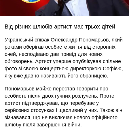
Від різних шлюбів артист має трьох дітей
Український співак Олександр Пономарьов, який
роками оберігав особисте життя від сторонніх
очей, несподівано дав привід для нових
обговорень. Артист уперше опублікував спільне
фото зі своєю концертною директоркою Софією,
яку вже давно називають його обраницею.
Пономарьов майже перестав говорити про
особисте після двох гучних розлучень. Проте
артист підтверджував, що перебуває у
серйозних стосунках і щасливий у них. Також він
зізнавався, що не виключає нового офіційного
шлюбу після завершення війни.