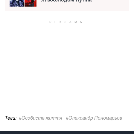
Теги:
#Особисте життя
#Олександр Пономарьов