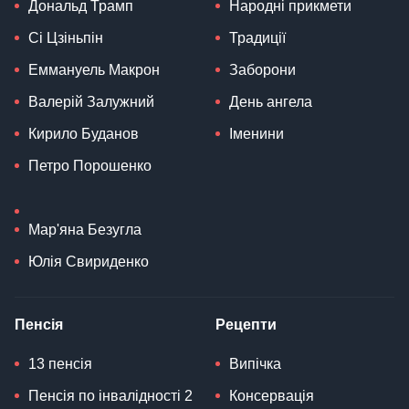
Дональд Трамп
Народні прикмети
Сі Цзіньпін
Традиції
Еммануель Макрон
Заборони
Валерій Залужний
День ангела
Кирило Буданов
Іменини
Петро Порошенко
Мар'яна Безугла
Юлія Свириденко
Пенсія
Рецепти
13 пенсія
Випічка
Пенсія по інвалідності 2
Консервація