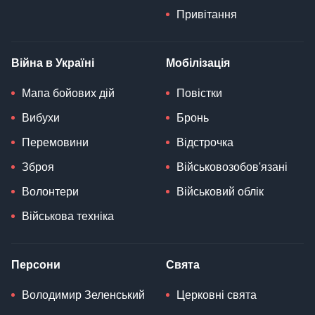
Привітання
Війна в Україні
Мобілізація
Мапа бойових дій
Повістки
Вибухи
Бронь
Перемовини
Відстрочка
Зброя
Військовозобов'язані
Волонтери
Військовий облік
Військова техніка
Персони
Свята
Володимир Зеленський
Церковні свята