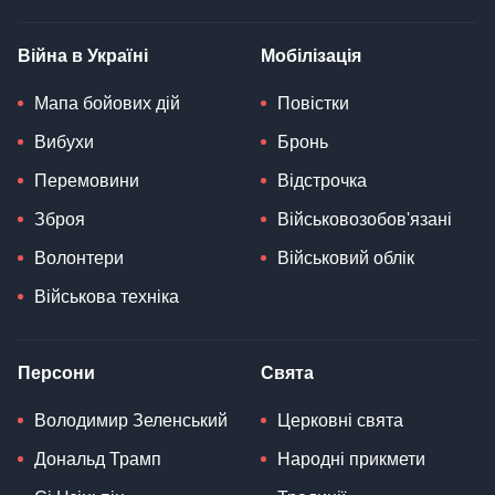
Війна в Україні
Мобілізація
Мапа бойових дій
Повістки
Вибухи
Бронь
Перемовини
Відстрочка
Зброя
Військовозобов'язані
Волонтери
Військовий облік
Військова техніка
Персони
Свята
Володимир Зеленський
Церковні свята
Дональд Трамп
Народні прикмети