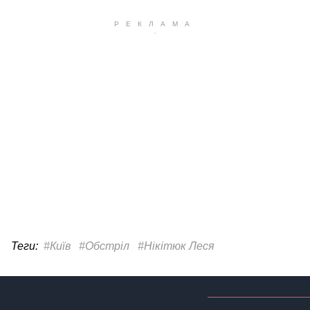
Теги:
#Київ
#Обстріл
#Нікітюк Леся