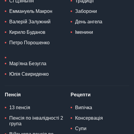
Сі Цзіньпін
Традиції
Еммануель Макрон
Заборони
Валерій Залужний
День ангела
Кирило Буданов
Іменини
Петро Порошенко
Мар'яна Безугла
Юлія Свириденко
Пенсія
Рецепти
13 пенсія
Випічка
Пенсія по інвалідності 2
Консервація
група
Супи