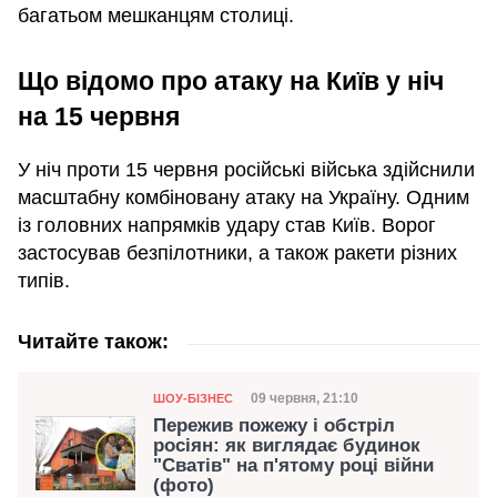
багатьом мешканцям столиці.
Що відомо про атаку на Київ у ніч
на 15 червня
У ніч проти 15 червня російські війська здійснили
масштабну комбіновану атаку на Україну. Одним
із головних напрямків удару став Київ. Ворог
застосував безпілотники, а також ракети різних
типів.
Читайте також:
Категорія
Дата публікації
09 червня, 21:10
ШОУ-БІЗНЕС
Пережив пожежу і обстріл
росіян: як виглядає будинок
"Сватів" на п'ятому році війни
(фото)