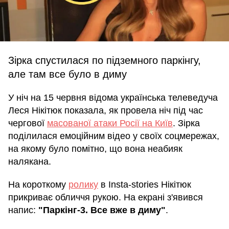
Зірка спустилася по підземного паркінгу,
але там все було в диму
У ніч на 15 червня відома українська телеведуча
Леся Нікітюк показала, як провела ніч під час
чергової
масованої атаки Росії на Київ
. Зірка
поділилася емоційним відео у своїх соцмережах,
на якому було помітно, що вона неабияк
налякана.
На короткому
ролику
в Insta-stories Нікітюк
прикриває обличчя рукою. На екрані з'явився
напис:
"Паркінг-3. Все вже в диму"
.