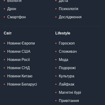
Біологія
Дієта
Дрон
Психологія
Смартфон
Дослідження
Світ
Lifestyle
Новини Європи
Гороскоп
Новини США
Споживач
Новини Росії
Мода
Новини СНД
Подорожі
Новини Китаю
Культура
Новини Беларусі
Лайфхак
Магнітні бурі
Привітання