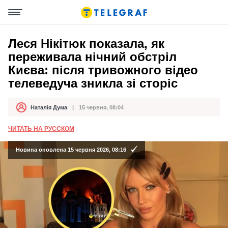
Леся Нікітюк показала, як
переживала нічний обстріл
Києва: після тривожного відео
телеведуча зникла зі сторіс
Наталія Дума
15 червня, 08:04
Автор
Дата публікації
ЧИТАТЬ НА РУССКОМ
Новина оновлена 15 червня 2026, 08:16