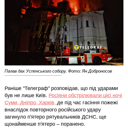
Палав дах Успенського собору. Фото: Ян Доброносов
Раніше "Телеграф" розповідав, що під ударами
був не лише Київ.
Росіяни обстрілювали цієї ночі
Суми, Дніпро, Харків,
де під час гасіння пожежі
внаслідок повторного російського удару
загинуло п'ятеро рятувальників ДСНС, ще
щонайменше п'ятеро – поранено.