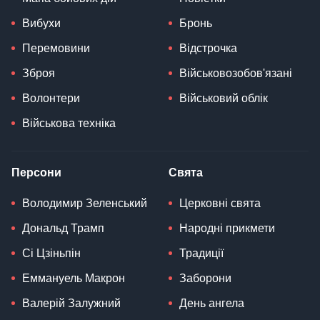
Вибухи
Бронь
Перемовини
Відстрочка
Зброя
Військовозобов'язані
Волонтери
Військовий облік
Військова техніка
Персони
Свята
Володимир Зеленський
Церковні свята
Дональд Трамп
Народні прикмети
Сі Цзіньпін
Традиції
Еммануель Макрон
Заборони
Валерій Залужний
День ангела