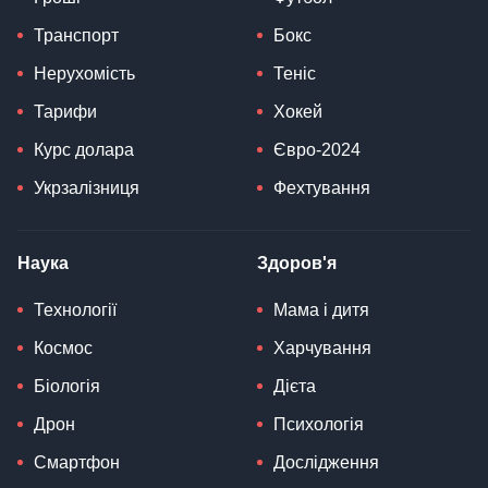
Транспорт
Бокс
Нерухомість
Теніс
Тарифи
Хокей
Курс долара
Євро-2024
Укрзалізниця
Фехтування
Наука
Здоров'я
Технології
Мама і дитя
Космос
Харчування
Біологія
Дієта
Дрон
Психологія
Смартфон
Дослідження