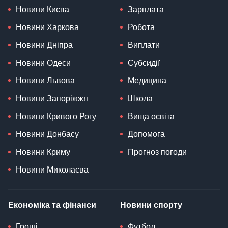
Новини Києва
Зарплата
Новини Харкова
Робота
Новини Дніпра
Виплати
Новини Одеси
Субсидії
Новини Львова
Медицина
Новини Запоріжжя
Школа
Новини Кривого Рогу
Вища освіта
Новини Донбасу
Допомога
Новини Криму
Прогноз погоди
Новини Миколаєва
Економіка та фінанси
Новини спорту
Гроші
Футбол