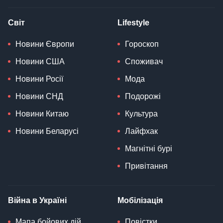
Світ
Lifestyle
Новини Європи
Гороскоп
Новини США
Споживач
Новини Росії
Мода
Новини СНД
Подорожі
Новини Китаю
Культура
Новини Беларусі
Лайфхак
Магнітні бурі
Привітання
Війна в Україні
Мобілізація
Мапа бойових дій
Повістки