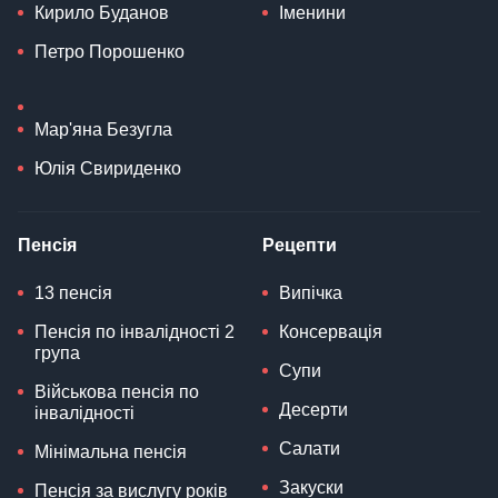
Кирило Буданов
Іменини
Петро Порошенко
Мар'яна Безугла
Юлія Свириденко
Пенсія
Рецепти
13 пенсія
Випічка
Пенсія по інвалідності 2
Консервація
група
Супи
Військова пенсія по
Десерти
інвалідності
Салати
Мінімальна пенсія
Закуски
Пенсія за вислугу років