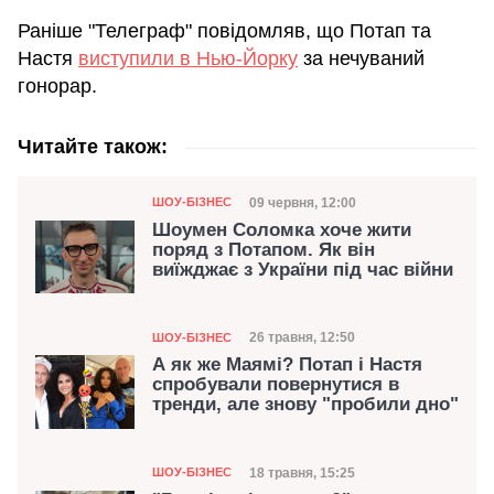
Раніше "Телеграф" повідомляв, що Потап та
Настя
виступили в Нью-Йорку
за нечуваний
гонорар.
Читайте також:
Категорія
Дата публікації
09 червня, 12:00
ШОУ-БІЗНЕС
Шоумен Соломка хоче жити
поряд з Потапом. Як він
виїжджає з України під час війни
Категорія
Дата публікації
26 травня, 12:50
ШОУ-БІЗНЕС
А як же Маямі? Потап і Настя
спробували повернутися в
тренди, але знову "пробили дно"
Категорія
Дата публікації
18 травня, 15:25
ШОУ-БІЗНЕС