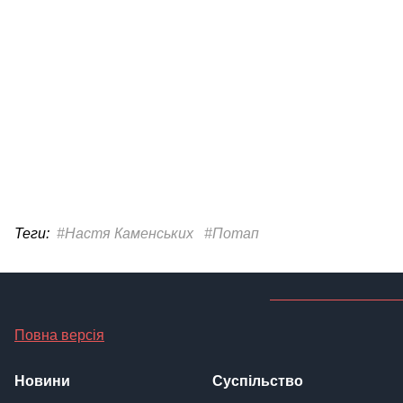
Теги:
#Настя Каменських
#Потап
Повна версія
Новини
Суспільство