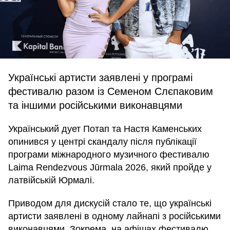
Українські артисти заявлені у програмі
фестивалю разом із Семеном Слєпаковим
та іншими російськими виконавцями
Український дует Потап та Настя Каменських
опинився у центрі скандалу після публікації
програми міжнародного музичного фестивалю
Laima Rendezvous Jūrmala 2026, який пройде у
латвійській Юрмалі.
Приводом для дискусій стало те, що українські
артисти заявлені в одному лайнапі з російськими
виконавцями. Зокрема, на афішах фестивалю