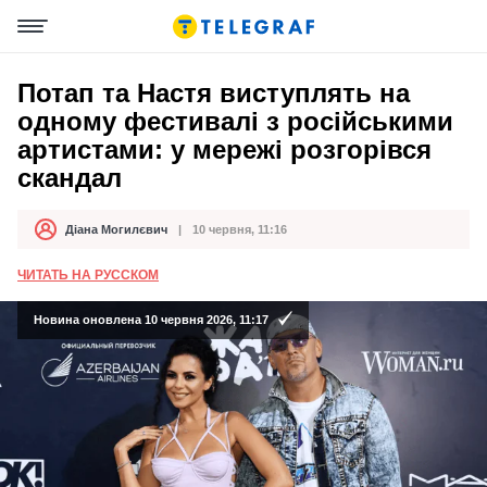
Потап та Настя виступлять на
одному фестивалі з російськими
артистами: у мережі розгорівся
скандал
Діана Могилєвич
10 червня, 11:16
Автор
Дата публікації
ЧИТАТЬ НА РУССКОМ
Новина оновлена 10 червня 2026, 11:17