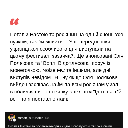
Потап з Настею та росіянин на одній сцені. Усе
пучком, так би мовити… У попередні роки
українці хоч особливого дня виступали на
цьому фестивалі зазвичай. Ще анонсовані Оля
Полякова та "Воплі Відоплясова" поруч із
Монеточкою, Noize MC та іншими, але дні
виступів невідомі. Ні, ну якщо Оля Полякова
вийде і заспіває Лаймі та всім росіянам у залі
в обличчя свою новинку з текстом "Ідіть на х*й
всі", то я поставлю лайк