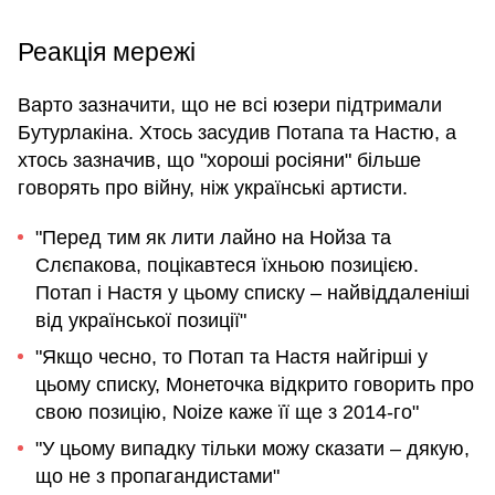
Реакція мережі
Варто зазначити, що не всі юзери підтримали
Бутурлакіна. Хтось засудив Потапа та Настю, а
хтось зазначив, що "хороші росіяни" більше
говорять про війну, ніж українські артисти.
"Перед тим як лити лайно на Нойза та
Слєпакова, поцікавтеся їхньою позицією.
Потап і Настя у цьому списку – найвіддаленіші
від української позиції"
"Якщо чесно, то Потап та Настя найгірші у
цьому списку, Монеточка відкрито говорить про
свою позицію, Noize каже її ще з 2014-го"
"У цьому випадку тільки можу сказати – дякую,
що не з пропагандистами"