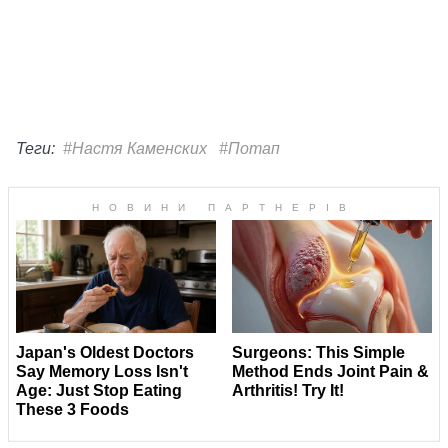
Теги:
#Настя Каменских
#Потап