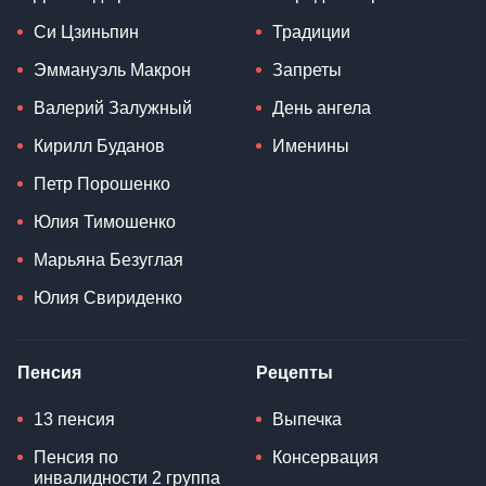
Си Цзиньпин
Традиции
Эммануэль Макрон
Запреты
Валерий Залужный
День ангела
Кирилл Буданов
Именины
Петр Порошенко
Юлия Тимошенко
Марьяна Безуглая
Юлия Свириденко
Пенсия
Рецепты
13 пенсия
Выпечка
Пенсия по
Консервация
инвалидности 2 группа