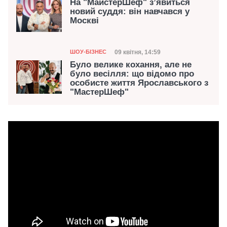
На "МайстерШеф" з’явиться
новий суддя: він навчався у
Москві
Категорія
Дата публікації
09 квітня, 14:59
ШОУ-БІЗНЕС
Було велике кохання, але не
було весілля: що відомо про
особисте життя Ярославського з
"МастерШеф"