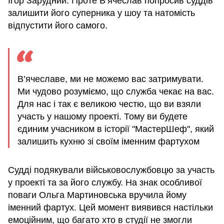
Ігор Зарудний. Проте В’ячеслав попросив суддів
залишити його суперника у шоу та натомість
відпустити його самого.
В’ячеславе, ми не можемо вас затримувати.
Ми чудово розуміємо, що служба чекає на вас.
Для нас і так є великою честю, що ви взяли
участь у нашому проекті. Тому ви будете
єдиним учасником в історії "МастерШеф", який
залишить кухню зі своїм іменним фартухом
Судді подякували військовослужбовцю за участь
у проекті та за його службу. На знак особливої
поваги Ольга Мартиновська вручила йому
іменний фартух. Цей момент виявився настільки
емоційним, що багато хто в студії не змогли