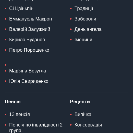
Сі Цзіньпін
Традиції
Еммануель Макрон
Заборони
Валерій Залужний
День ангела
Кирило Буданов
Іменини
Петро Порошенко
Мар'яна Безугла
Юлія Свириденко
Пенсія
Рецепти
13 пенсія
Випічка
Пенсія по інвалідності 2
Консервація
група