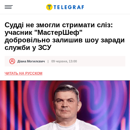
Судді не змогли стримати сліз:
учасник "МастерШеф"
добровільно залишив шоу заради
служби у ЗСУ
Діана Могилєвич
09 червня, 13:00
Автор
Дата публікації
ЧИТАТЬ НА РУССКОМ