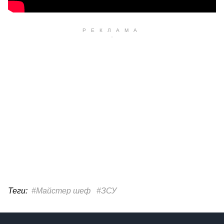
Теги:
#Майстер шеф
#ЗСУ