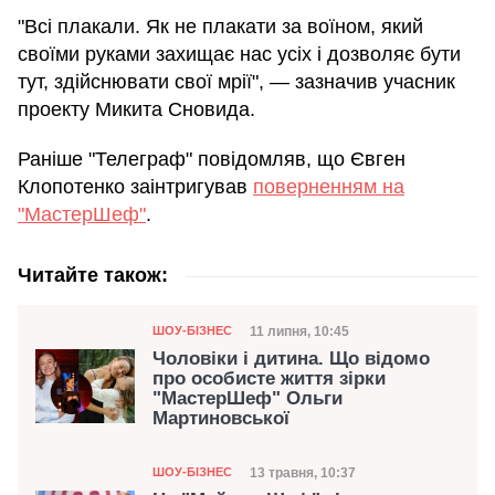
"Всі плакали. Як не плакати за воїном, який
своїми руками захищає нас усіх і дозволяє бути
тут, здійснювати свої мрії", — зазначив учасник
проекту Микита Сновида.
Раніше "Телеграф" повідомляв, що Євген
Клопотенко заінтригував
поверненням на
"МастерШеф"
.
Читайте також:
Категорія
Дата публікації
11 липня, 10:45
ШОУ-БІЗНЕС
Чоловіки і дитина. Що відомо
про особисте життя зірки
"МастерШеф" Ольги
Мартиновської
Категорія
Дата публікації
13 травня, 10:37
ШОУ-БІЗНЕС