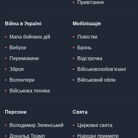
Привітання
Війна в Україні
Мобілізація
Мапа бойових дій
Повістки
Вибухи
Бронь
Перемовини
Відстрочка
Зброя
Військовозобов'язані
Волонтери
Військовий облік
Військова техніка
Персони
Свята
Володимир Зеленський
Церковні свята
Дональд Трамп
Народні прикмети