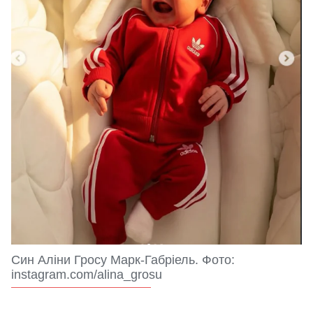
Син Аліни Гросу Марк-Габріель. Фото:
instagram.com/alina_grosu