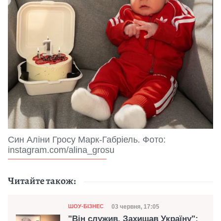
Син Аліни Гросу Марк-Габріель. Фото:
instagram.com/alina_grosu
Читайте також:
Категорія
Дата публікації
03 червня, 17:05
ШОУ-БІЗНЕС
"Він служив. Захищав Україну":