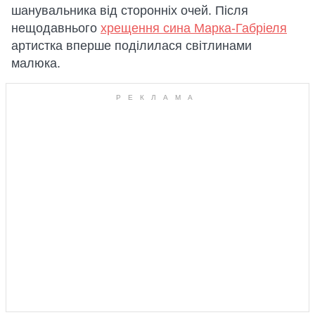
шанувальника від сторонніх очей. Після
нещодавнього
хрещення сина Марка-Габріеля
артистка вперше поділилася світлинами
малюка.