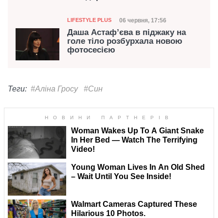
Категорія
Дата публікації
06 червня, 17:56
LIFESTYLE PLUS
Даша Астаф’єва в піджаку на
голе тіло розбурхала новою
фотосесією
Теги:
#Аліна Гросу
#Син