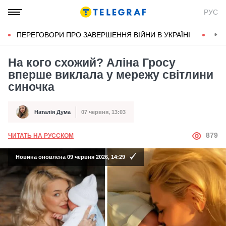
РУС
ПЕРЕГОВОРИ ПРО ЗАВЕРШЕННЯ ВІЙНИ В УКРАЇНІ
КОН
На кого схожий? Аліна Гросу
вперше виклала у мережу світлини
синочка
Наталія Дума
07 червня, 13:03
Автор
Дата публікації
АВТОР
879
ЧИТАТЬ НА РУССКОМ
Новина оновлена 09 червня 2026, 14:29