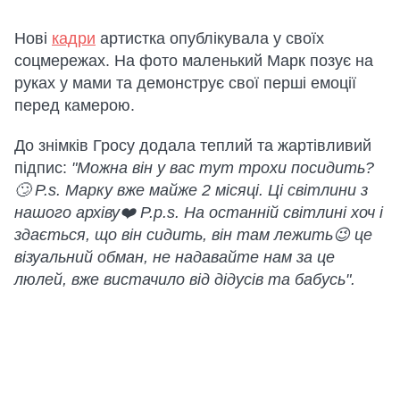
Нові
кадри
артистка опублікувала у своїх
соцмережах. На фото маленький Марк позує на
руках у мами та демонструє свої перші емоції
перед камерою.
До знімків Гросу додала теплий та жартівливий
підпис:
"Можна він у вас тут трохи посидить?
🙄 P.s. Марку вже майже 2 місяці. Ці світлини з
нашого архіву❤️ P.p.s. На останній світлині хоч і
здається, що він сидить, він там лежить😉 це
візуальний обман, не надавайте нам за це
люлей, вже вистачило від дідусів та бабусь".