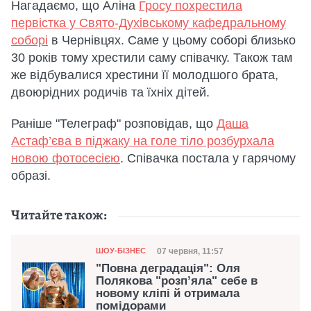
Нагадаємо, що Аліна
Гросу похрестила
первістка у Свято-Духівському кафедральному
соборі
в Чернівцях. Саме у цьому соборі близько
30 років тому хрестили саму співачку. Також там
же відбувалися хрестини її молодшого брата,
двоюрідних родичів та їхніх дітей.
Раніше "Телеграф" розповідав, що
Даша
Астаф’єва в піджаку на голе тіло розбурхала
новою фотосесією
. Співачка постала у гарячому
образі.
Читайте також:
Категорія
Дата публікації
07 червня, 11:57
ШОУ-БІЗНЕС
"Повна деградація": Оля
Полякова "розп’яла" себе в
новому кліпі й отримала
помідорами