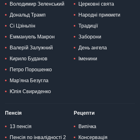
Володимир Зеленський
Церковні свята
Дональд Трамп
Народні прикмети
Сі Цзіньпін
Традиції
Еммануель Макрон
Заборони
Валерій Залужний
День ангела
Кирило Буданов
Іменини
Петро Порошенко
Мар'яна Безугла
Юлія Свириденко
Пенсія
Рецепти
13 пенсія
Випічка
Пенсія по інвалідності 2
Консервація