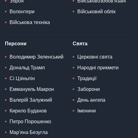
Зброя
Військовозобов'язані
Волонтери
Військовий облік
Військова техніка
Персони
Свята
Володимир Зеленський
Церковні свята
Дональд Трамп
Народні прикмети
Сі Цзіньпін
Традиції
Еммануель Макрон
Заборони
Валерій Залужний
День ангела
Кирило Буданов
Іменини
Петро Порошенко
Мар'яна Безугла