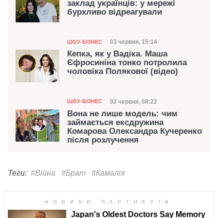
заклад українців: у мережі
бурхливо відреагували
Категорія
Дата публікації
03 червня, 15:14
ШОУ-БІЗНЕС
Кепка, як у Вадіка. Маша
Єфросиніна тонко потролила
чоловіка Полякової (відео)
Категорія
Дата публікації
02 червня, 08:22
ШОУ-БІЗНЕС
Вона не лише модель: чим
займається ексдружина
Комарова Олександра Кучеренко
після розлучення
Теги:
#Війна
#Брат
#Камалія