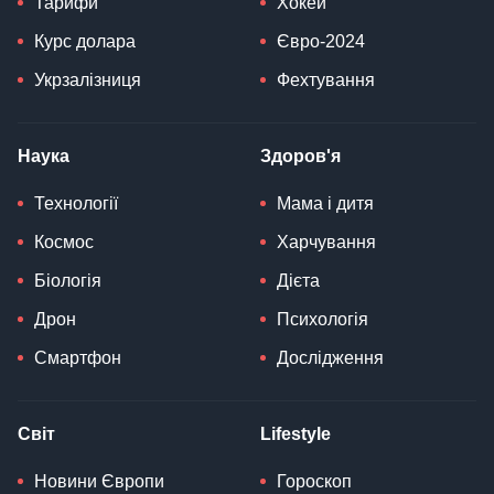
Тарифи
Хокей
Курс долара
Євро-2024
Укрзалізниця
Фехтування
Наука
Здоров'я
Технології
Мама і дитя
Космос
Харчування
Біологія
Дієта
Дрон
Психологія
Смартфон
Дослідження
Світ
Lifestyle
Новини Європи
Гороскоп