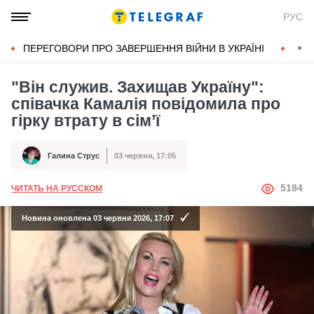
РУС
ПЕРЕГОВОРИ ПРО ЗАВЕРШЕННЯ ВІЙНИ В УКРАЇНІ
КОН
"Він служив. Захищав Україну":
співачка Камалія повідомила про
гірку втрату в сім’ї
Галина Струс
03 червня, 17:05
Автор
Дата публікації
АВТОР
5184
ЧИТАТЬ НА РУССКОМ
Новина оновлена 03 червня 2026, 17:07