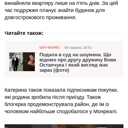
винайняли квартиру лише на п'ять днів. За цей
час подружжя планує знайти будинок для
довгострокового проживання.
Читайте також:
Категорія
Дата публікації
06 травня, 10:51
ШОУ-БІЗНЕС
Подала в суд на шоумена. Що
відомо про другу дружину Вови
Остапчука і який вигляд має
зараз (фото)
Катерина також показала підписникам покупки,
які родина зробила після приїзду. Також
блогерка продемонструвала район, де їм із
чоловіком найбільше сподобалося у Монреалі.