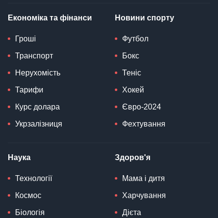
Економіка та фінанси
Новини спорту
Гроші
Футбол
Транспорт
Бокс
Нерухомість
Теніс
Тарифи
Хокей
Курс долара
Євро-2024
Укрзалізниця
Фехтування
Наука
Здоров'я
Технології
Мама і дитя
Космос
Харчування
Біологія
Дієта