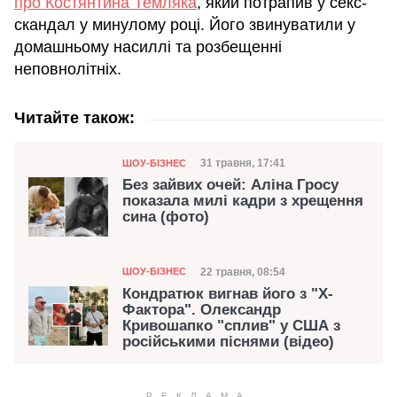
про Костянтина Темляка
, який потрапив у секс-
скандал у минулому році. Його звинуватили у
домашньому насиллі та розбещенні
неповнолітніх.
Читайте також:
Категорія
Дата публікації
31 травня, 17:41
ШОУ-БІЗНЕС
Без зайвих очей: Аліна Гросу
показала милі кадри з хрещення
сина (фото)
Категорія
Дата публікації
22 травня, 08:54
ШОУ-БІЗНЕС
Кондратюк вигнав його з "Х-
Фактора". Олександр
Кривошапко "сплив" у США з
російськими піснями (відео)