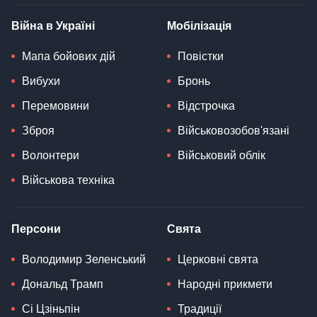
Війна в Україні
Мобілізація
Мапа бойових дій
Повістки
Вибухи
Бронь
Перемовини
Відстрочка
Зброя
Військовозобов'язані
Волонтери
Військовий облік
Військова техніка
Персони
Свята
Володимир Зеленський
Церковні свята
Дональд Трамп
Народні прикмети
Сі Цзіньпін
Традиції