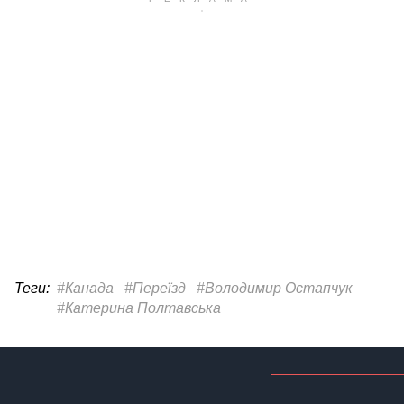
Теги:
#Канада
#Переїзд
#Володимир Остапчук
#Катерина Полтавська