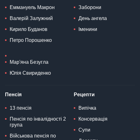
Еммануель Макрон
Заборони
Валерій Залужний
День ангела
Кирило Буданов
Іменини
Петро Порошенко
Мар'яна Безугла
Юлія Свириденко
Пенсія
Рецепти
13 пенсія
Випічка
Пенсія по інвалідності 2
Консервація
група
Супи
Військова пенсія по