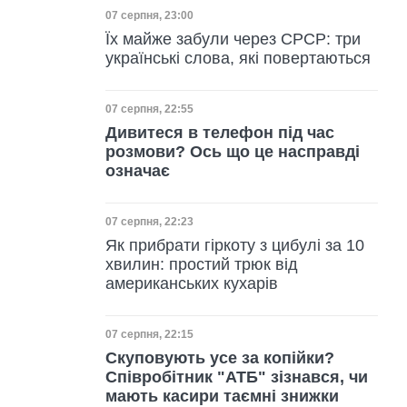
Дата публікації
07 серпня, 23:00
Їх майже забули через СРСР: три
українські слова, які повертаються
Дата публікації
07 серпня, 22:55
Дивитеся в телефон під час
розмови? Ось що це насправді
означає
Дата публікації
07 серпня, 22:23
Як прибрати гіркоту з цибулі за 10
хвилин: простий трюк від
американських кухарів
Дата публікації
07 серпня, 22:15
Скуповують усе за копійки?
Співробітник "АТБ" зізнався, чи
мають касири таємні знижки