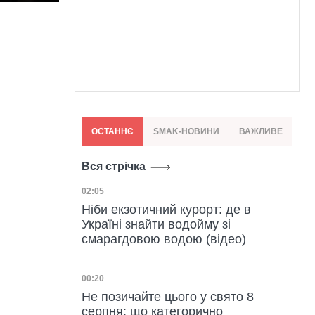
ОСТАННЄ
SMAK-НОВИНИ
ВАЖЛИВЕ
Вся стрічка
Дата публікації
02:05
Ніби екзотичний курорт: де в
Україні знайти водойму зі
смарагдовою водою (відео)
Дата публікації
00:20
Не позичайте цього у свято 8
серпня: що категорично