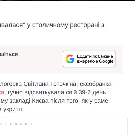
ривалася" у столичному ресторані з
ишіться
логерка Світлана Готочкіна, ексобранка
ка
, гучно відсвяткувала свій 39-й день
у закладі Києва після того, як у саме
 укритті.