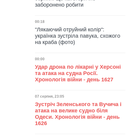
заборонено робити
Дата публікації
00:18
"Лякаючий отруйний колір":
українка зустріла павука, схожого
на краба (фото)
Дата публікації
00:00
Удар дрона по лікарні у Херсоні
та атака на судна Росії.
Хронологія війни - день 1627
Дата публікації
07 серпня, 23:05
Зустріч Зеленського та Вучича і
атака на велике судно біля
Одеси. Хронологія війни - день
1626