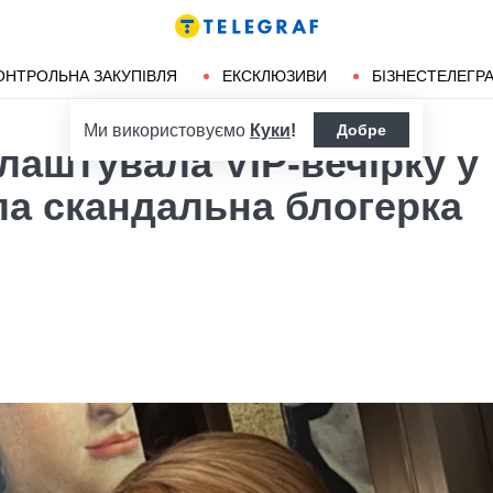
ендліз
Херсон
ОНТРОЛЬНА ЗАКУПІВЛЯ
ЕКСКЛЮЗИВИ
БІЗНЕСТЕЛЕГР
Ми використовуємо
Куки
!
Добре
аштувала VIP-вечірку у
ула скандальна блогерка