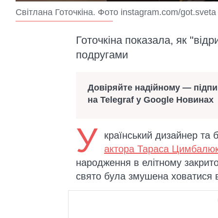
Світлана Готочкіна. Фото instagram.com/got.sveta
Готочкіна показала, як "від
подругами
Довіряйте надійному — підп
на Telegraf у Google Новинах
У
країнський дизайнер та б
актора Тараса Цимбалю
народження в елітному закритом
свято була змушена ховатися в