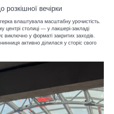
 розкішної вечірки
огерка влаштувала масштабну урочистість.
у центрі столиці — у лакшері-закладі
є виключно у форматі закритих заходів.
нинниця активно ділилася у сторіс свого