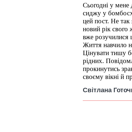
Сьогодні у мене 
сиджу у бомбосх
цей пост. Не так
новий рік свого 
вже розучилися 
Життя навчило на
Цінувати тишу б
рідних. Повідом
прокинутись зра
своєму вікні й п
Світлана Готоч