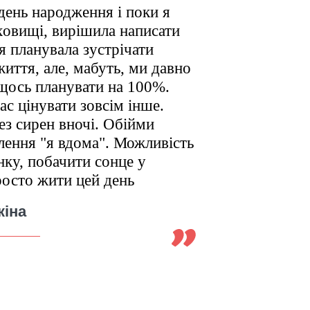
день народження і поки я
овищі, вирішила написати
 я планувала зустрічати
життя, але, мабуть, ми давно
щось планувати на 100%.
с цінувати зовсім інше.
ез сирен вночі. Обійми
лення "я вдома". Можливість
нку, побачити сонце у
росто жити цей день
кіна