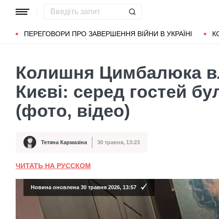
Популярні запити
Маріуполь
Донбас
Зеленський
Л
ПЕРЕГОВОРИ ПРО ЗАВЕРШЕННЯ ВІЙНИ В УКРАЇНІ
К
Колишня Цимбалюка вл
Києві: серед гостей б
(фото, відео)
Тетяна Кармазіна
30 травня, 13:23
Автор
Дата публікації
ЧИТАТЬ НА РУССКОМ
Новина оновлена 30 травня 2026, 13:57