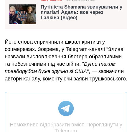
Дата публікації
Путініста Shamana звинуватили у
плагіаті Адель: все через
Галкіна (відео)
Його слова спричинили шквал критики у
соцмережах. Зокрема, у Telegram-каналі "Злива"
назвали висловлювання блогера образливими
та небезпечними під час війни. "
Бути таким
правдорубом дуже зручно зі США
", — зазначили
автори каналу, коментуючи заяви Трушковського.
Неможливо відобразити вміст. Переглянути у
Telegram