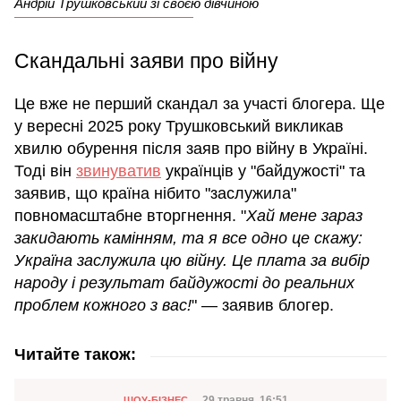
Андрій Трушковський зі своєю дівчиною
Скандальні заяви про війну
Це вже не перший скандал за участі блогера. Ще
у вересні 2025 року Трушковський викликав
хвилю обурення після заяв про війну в Україні.
Тоді він
звинуватив
українців у "байдужості" та
заявив, що країна нібито "заслужила"
повномасштабне вторгнення. "
Хай мене зараз
закидають камінням, та я все одно це скажу:
Україна заслужила цю війну. Це плата за вибір
народу і результат байдужості до реальних
проблем кожного з вас!
" — заявив блогер.
Читайте також:
Категорія
29 травня, 16:51
ШОУ-БІЗНЕС