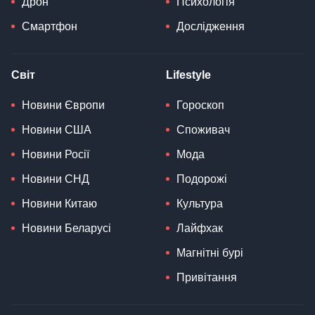
Дрон
Психологія
Смартфон
Дослідження
Світ
Lifestyle
Новини Європи
Гороскоп
Новини США
Споживач
Новини Росії
Мода
Новини СНД
Подорожі
Новини Китаю
Культура
Новини Беларусі
Лайфхак
Магнітні бурі
Привітання