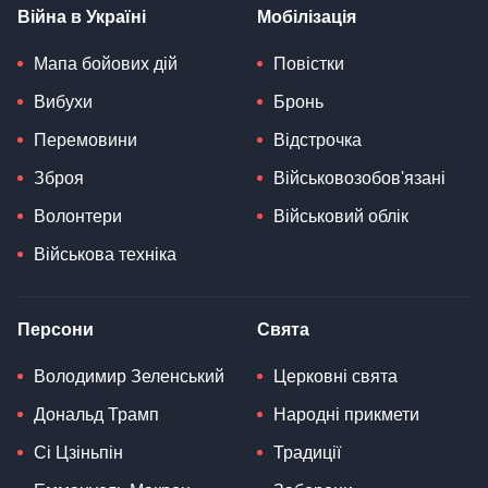
Війна в Україні
Мобілізація
Мапа бойових дій
Повістки
Вибухи
Бронь
Перемовини
Відстрочка
Зброя
Військовозобов'язані
Волонтери
Військовий облік
Військова техніка
Персони
Свята
Володимир Зеленський
Церковні свята
Дональд Трамп
Народні прикмети
Сі Цзіньпін
Традиції