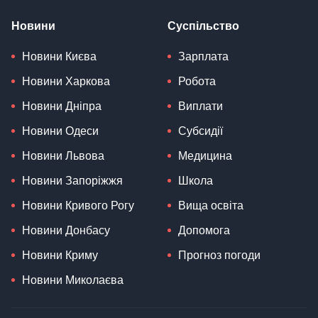
Новини
Суспільство
Новини Києва
Зарплата
Новини Харкова
Робота
Новини Дніпра
Виплати
Новини Одеси
Субсидії
Новини Львова
Медицина
Новини Запоріжжя
Школа
Новини Кривого Рогу
Вища освіта
Новини Донбасу
Допомога
Новини Криму
Прогноз погоди
Новини Миколаєва