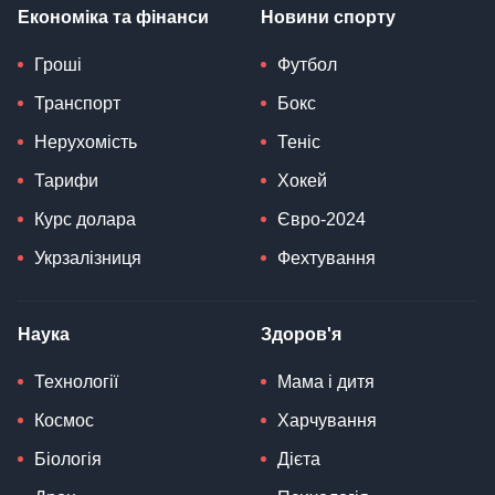
Економіка та фінанси
Новини спорту
Гроші
Футбол
Транспорт
Бокс
Нерухомість
Теніс
Тарифи
Хокей
Курс долара
Євро-2024
Укрзалізниця
Фехтування
Наука
Здоров'я
Технології
Мама і дитя
Космос
Харчування
Біологія
Дієта