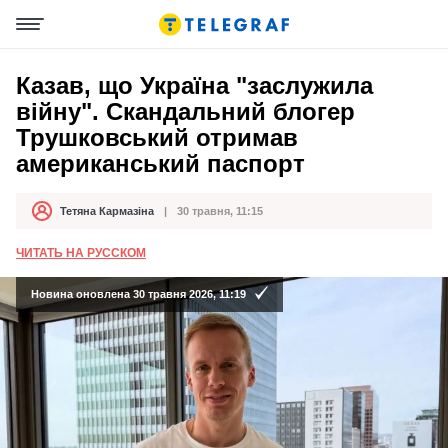
Казав, що Україна "заслужила
війну". Скандальний блогер
Трушковський отримав
американський паспорт
Тетяна Кармазіна
30 травня, 11:15
Автор
Дата публікації
ЧИТАТЬ НА РУССКОМ
Новина оновлена 30 травня 2026, 11:19