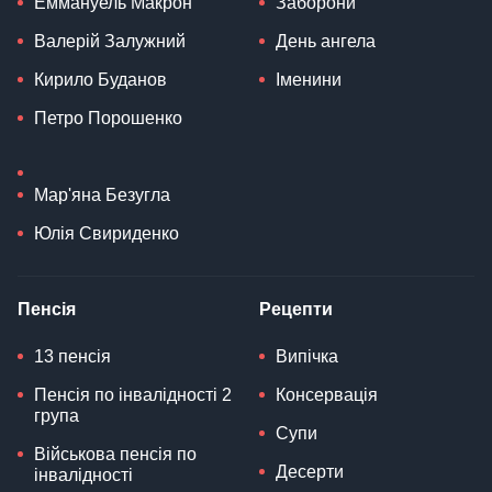
Еммануель Макрон
Заборони
Валерій Залужний
День ангела
Кирило Буданов
Іменини
Петро Порошенко
Мар'яна Безугла
Юлія Свириденко
Пенсія
Рецепти
13 пенсія
Випічка
Пенсія по інвалідності 2
Консервація
група
Супи
Військова пенсія по
Десерти
інвалідності