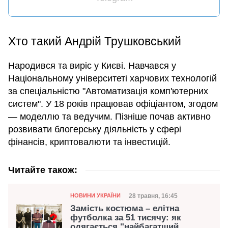
Хто такий Андрій Трушковський
Народився та виріс у Києві. Навчався у
Національному університеті харчових технологій
за спеціальністю "Автоматизація комп'ютерних
систем". У 18 років працював офіціантом, згодом
— моделлю та ведучим. Пізніше почав активно
розвивати блогерську діяльність у сфері
фінансів, криптовалюти та інвестицій.
Читайте також:
Категорія
Дата публікації
28 травня, 16:45
НОВИНИ УКРАЇНИ
Замість костюма – елітна
футболка за 51 тисячу: як
одягається "найбагатший