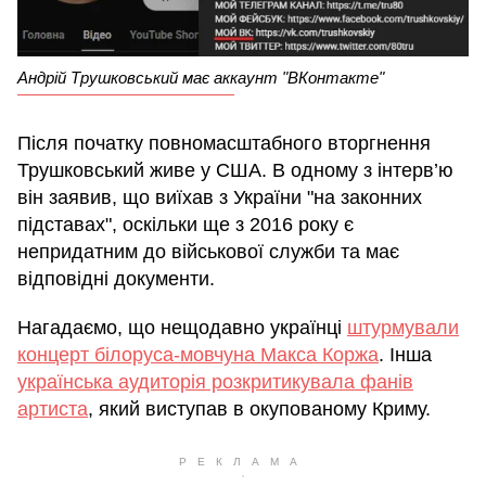
Андрій Трушковський має аккаунт "ВКонтакте"
Після початку повномасштабного вторгнення
Трушковський живе у США. В одному з інтерв’ю
він заявив, що виїхав з України "на законних
підставах", оскільки ще з 2016 року є
непридатним до військової служби та має
відповідні документи.
Нагадаємо, що нещодавно українці
штурмували
концерт білоруса-мовчуна Макса Коржа
. Інша
українська аудиторія розкритикувала фанів
артиста
, який виступав в окупованому Криму.