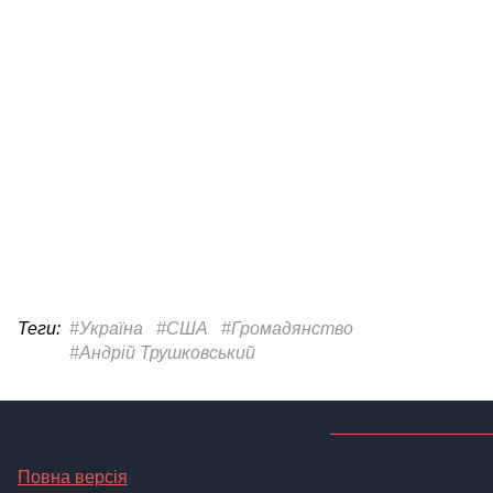
Теги:
#Україна
#США
#Громадянство
#Андрій Трушковський
Повна версія