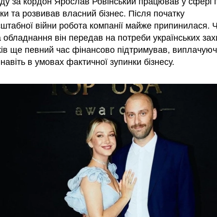
зду за кордон Ярослав Ровінський працював у сфері
ки та розвивав власний бізнес. Після початку
штабної війни робота компанії майже припинилася. 
а обладнання він передав на потреби українських зах
ків ще певний час фінансово підтримував, виплачуюч
навіть в умовах фактичної зупинки бізнесу.