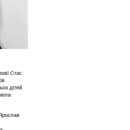
ровї Стас
ів
ьох дітей
овіла
 Ярослав
та