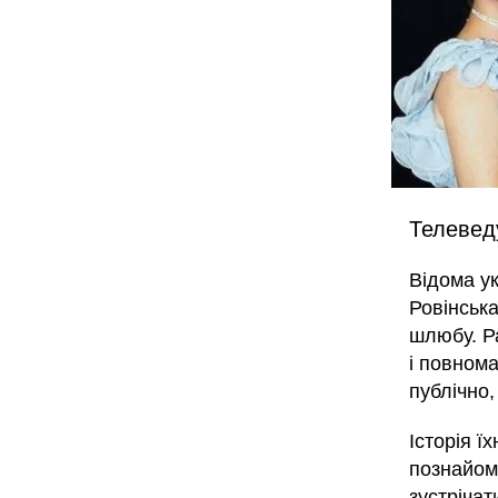
Телевед
Відома ук
Ровінська
шлюбу. Р
і повном
публічно,
Історія ї
познайоми
зустрічат