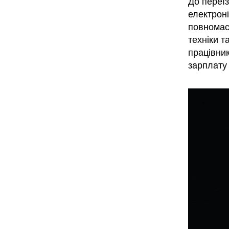
До переї
електроні
повномас
техніки т
працівни
зарплату 