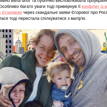
тивно вела блог та публічно висловлювала проукраїн
Особливо багато уваги тоді привернув її
конфлікт із 
ю Єгоровою
через скандальні заяви Єгорової про Рос
тася тоді перестала спілкуватися з матір'ю.