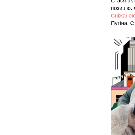
Стася ак
позицію. 
Сніжано
Путіна. С