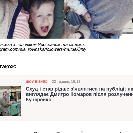
нська з чоловіком Ярославом та дітьми.
ram.com/sia_rovinska/followers/mutualOnly
також:
Категорія
Дата публікації
22 травня, 10:13
ШОУ-БІЗНЕС
Схуд і став рідше з’являтися на публіці: я
виглядає Дмитро Комаров після розлученн
Кучеренко