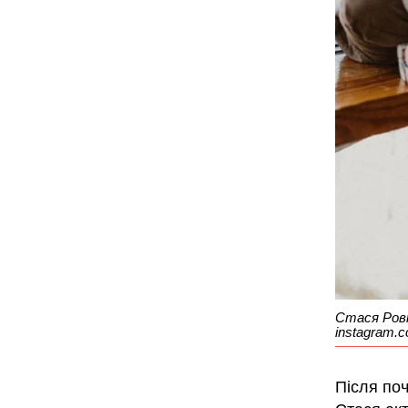
Стася Рові
instagram.c
Після по