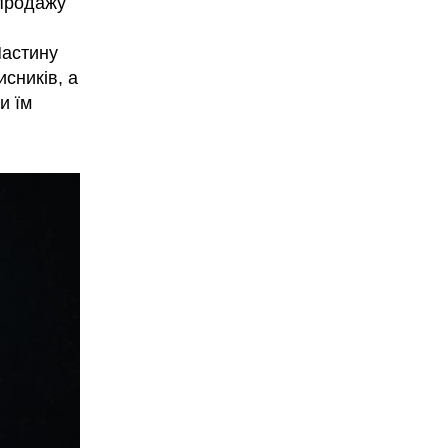
 продажу
Частину
исників, а
и їм