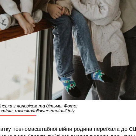
нська з чоловіком та дітьми. Фото:
om/sia_rovinska/followers/mutualOnly
чатку повномасштабної війни родина переїхала до С