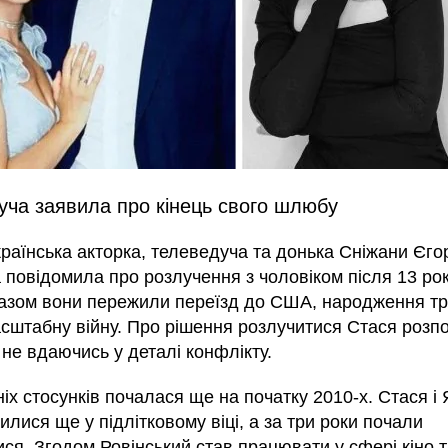
уча заявила про кінець свого шлюбу
раїнська акторка, телеведуча та донька Сніжани Єго
 повідомила про розлучення з чоловіком після 13 рок
азом вони пережили переїзд до США, народження тр
асштабну війну. Про рішення розлучитися Стася розп
 не вдаючись у деталі конфлікту.
хніх стосунків почалася ще на початку 2010-х. Стася і
лися ще у підлітковому віці, а за три роки почали
ися. Згодом Ровінський став працювати у сфері кіно 