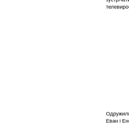
телевиро
Одружили
Еван і Ен