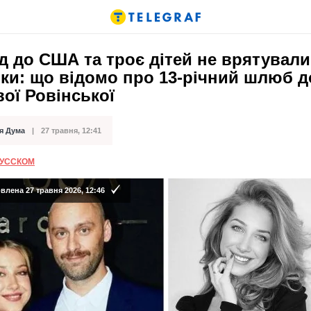
д до США та троє дітей не врятували
ки: що відомо про 13-річний шлюб 
ої Ровінської
я Дума
27 травня, 12:41
ації
РУССКОМ
лена 27 травня 2026, 12:46