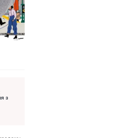
к
я з