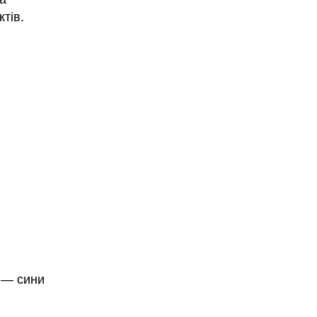
тів.
 — сини