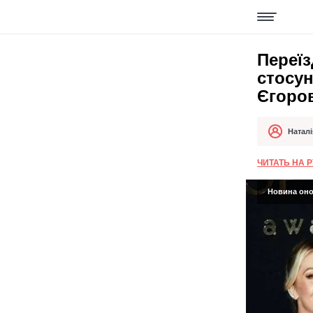
Переїз
стосун
Єгоров
Наталі
Автор
Дата публік
ЧИТАТЬ НА 
Новина онов