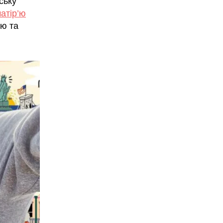
ську
матір’ю
ію та