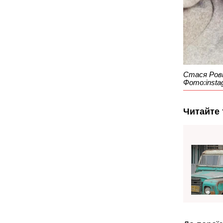
Стася Рові
Фото:instag
Читайте 