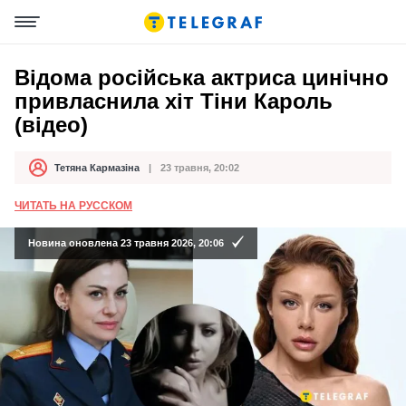
Відома російська актриса цинічно
привласнила хіт Тіни Кароль
(відео)
Тетяна Кармазіна
23 травня, 20:02
Автор
Дата публікації
ЧИТАТЬ НА РУССКОМ
Новина оновлена 23 травня 2026, 20:06