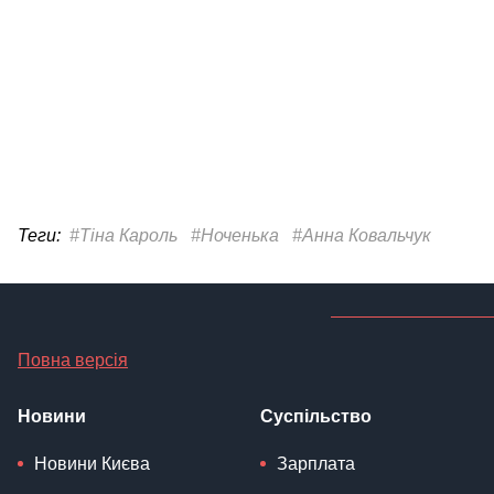
Теги:
#Тіна Кароль
#Ноченька
#Анна Ковальчук
Повна версія
Новини
Суспільство
Новини Києва
Зарплата