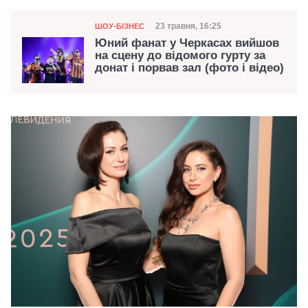
Категорія
Дата публікації
23 травня, 16:25
ШОУ-БІЗНЕС
Юний фанат у Черкасах вийшов
на сцену до відомого гурту за
донат і порвав зал (фото і відео)