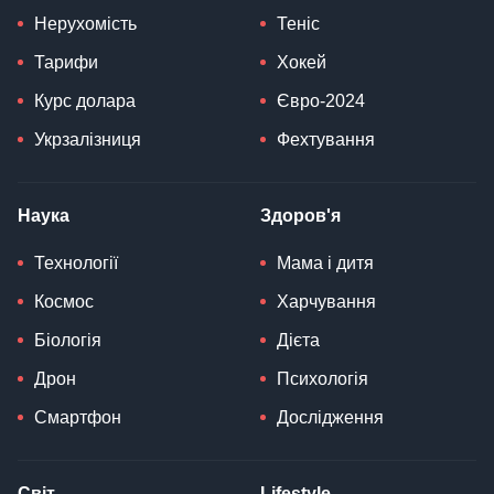
Нерухомість
Теніс
Тарифи
Хокей
Курс долара
Євро-2024
Укрзалізниця
Фехтування
Наука
Здоров'я
Технології
Мама і дитя
Космос
Харчування
Біологія
Дієта
Дрон
Психологія
Смартфон
Дослідження
Світ
Lifestyle