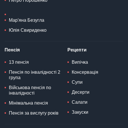
Петро Порошенко
Мар'яна Безугла
Юлія Свириденко
Пенсія
Рецепти
13 пенсія
Випічка
Пенсія по інвалідності 2
Консервація
група
Супи
Військова пенсія по
Десерти
інвалідності
Салати
Мінімальна пенсія
Закуски
Пенсія за вислугу років