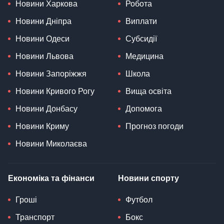
Новини Харкова
Робота
Новини Дніпра
Виплати
Новини Одеси
Субсидії
Новини Львова
Медицина
Новини Запоріжжя
Школа
Новини Кривого Рогу
Вища освіта
Новини Донбасу
Допомога
Новини Криму
Прогноз погоди
Новини Миколаєва
Економіка та фінанси
Новини спорту
Гроші
Футбол
Транспорт
Бокс