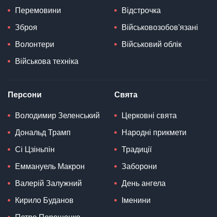
Перемовини
Відстрочка
Зброя
Військовозобов'язані
Волонтери
Військовий облік
Військова техніка
Персони
Свята
Володимир Зеленський
Церковні свята
Дональд Трамп
Народні прикмети
Сі Цзіньпін
Традиції
Еммануель Макрон
Заборони
Валерій Залужний
День ангела
Кирило Буданов
Іменини