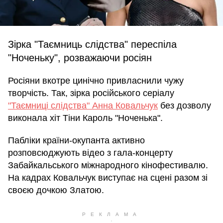
Зірка "Таємниць слідства" переспіла
"Ноченьку", розважаючи росіян
Росіяни вкотре цинічно привласнили чужу
творчість. Так, зірка російського серіалу
"Таємниці слідства" Анна Ковальчук
без дозволу
виконала хіт Тіни Кароль "Ноченька".
Пабліки країни-окупанта активно
розповсюджують відео з гала-концерту
Забайкальського міжнародного кінофестивалю.
На кадрах Ковальчук виступає на сцені разом зі
своєю дочкою Златою.