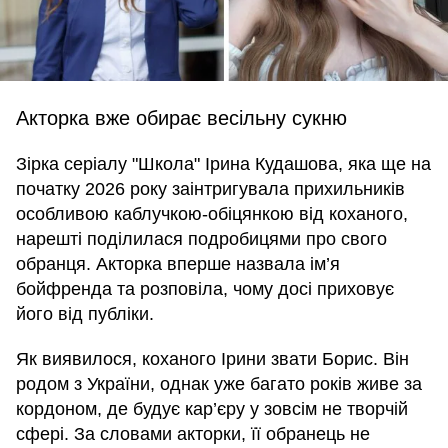
Акторка вже обирає весільну сукню
Зірка серіалу "Школа" Ірина Кудашова, яка ще на
початку 2026 року заінтригувала прихильників
особливою каблучкою-обіцянкою від коханого,
нарешті поділилася подробицями про свого
обранця. Акторка вперше назвала ім’я
бойфренда та розповіла, чому досі приховує
його від публіки.
Як виявилося, коханого Ірини звати Борис. Він
родом з України, однак уже багато років живе за
кордоном, де будує кар’єру у зовсім не творчій
сфері. За словами акторки, її обранець не