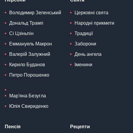
Володимир Зеленський
Церковні свята
Дональд Трамп
Народні прикмети
Сі Цзіньпін
Традиції
Еммануель Макрон
Заборони
Валерій Залужний
День ангела
Кирило Буданов
Іменини
Петро Порошенко
Мар'яна Безугла
Юлія Свириденко
Пенсія
Рецепти