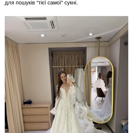
для пошуків "тієї самої" сукні.