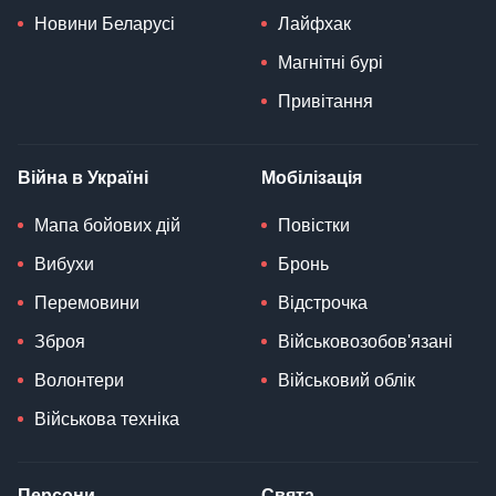
Новини Беларусі
Лайфхак
Магнітні бурі
Привітання
Війна в Україні
Мобілізація
Мапа бойових дій
Повістки
Вибухи
Бронь
Перемовини
Відстрочка
Зброя
Військовозобов'язані
Волонтери
Військовий облік
Військова техніка
Персони
Свята