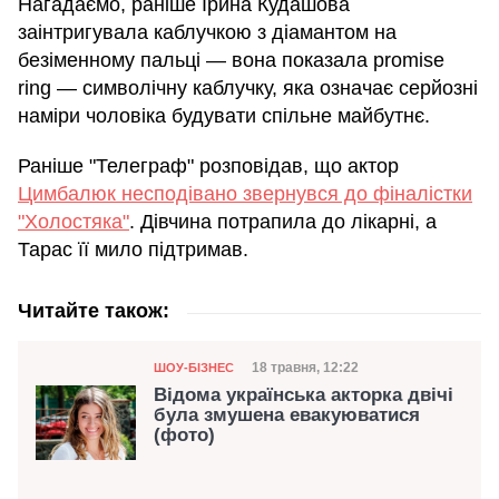
Нагадаємо, раніше Ірина Кудашова
заінтригувала каблучкою з діамантом на
безіменному пальці — вона показала promise
ring — символічну каблучку, яка означає серйозні
наміри чоловіка будувати спільне майбутнє.
Раніше "Телеграф" розповідав, що актор
Цимбалюк несподівано звернувся до фіналістки
"Холостяка"
. Дівчина потрапила до лікарні, а
Тарас її мило підтримав.
Читайте також:
Категорія
Дата публікації
18 травня, 12:22
ШОУ-БІЗНЕС
Відома українська акторка двічі
була змушена евакуюватися
(фото)