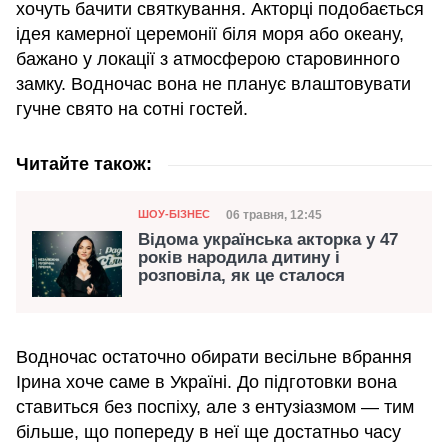
хочуть бачити святкування. Акторці подобається
ідея камерної церемонії біля моря або океану,
бажано у локації з атмосферою старовинного
замку. Водночас вона не планує влаштовувати
гучне свято на сотні гостей.
Читайте також:
Категорія
Дата публікації
06 травня, 12:45
ШОУ-БІЗНЕС
Відома українська акторка у 47
років народила дитину і
розповіла, як це сталося
Водночас остаточно обирати весільне вбрання
Ірина хоче саме в Україні. До підготовки вона
ставиться без поспіху, але з ентузіазмом — тим
більше, що попереду в неї ще достатньо часу