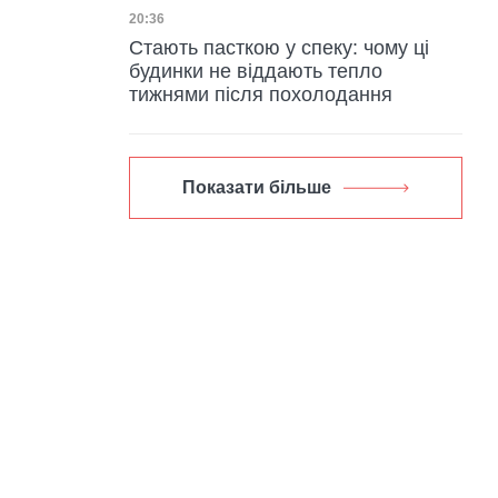
Дата публікації
20:36
Стають пасткою у спеку: чому ці
будинки не віддають тепло
тижнями після похолодання
Показати більше