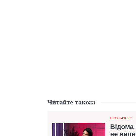
Читайте також:
Категорія
ШОУ-БІЗНЕС
Відома 
не нади