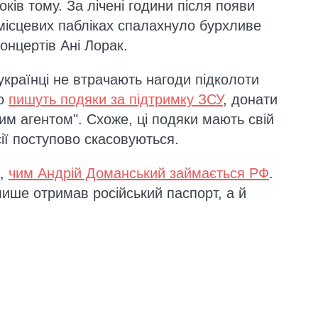
оків тому. За лічені години після появи
місцевих пабліках спалахнуло бурхливе
онцертів Ані Лорак.
українці не втрачають нагоди підколоти
то
пишуть подяки за підтримку ЗСУ
, донати
ним агентом". Схоже, ці подяки мають свій
сії поступово скасовуються.
в,
чим Андрій Доманський займається РФ
.
лише отримав російський паспорт, а й