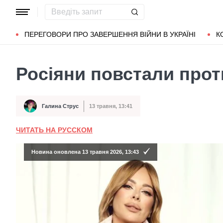
Популярні запити
Маріуполь
Донбас
Зеленський
Л
ПЕРЕГОВОРИ ПРО ЗАВЕРШЕННЯ ВІЙНИ В УКРАЇНІ
К
Росіяни повстали прот
Галина Струс
13 травня, 13:41
Автор
Дата публікації
ЧИТАТЬ НА РУССКОМ
Новина оновлена 13 травня 2026, 13:43