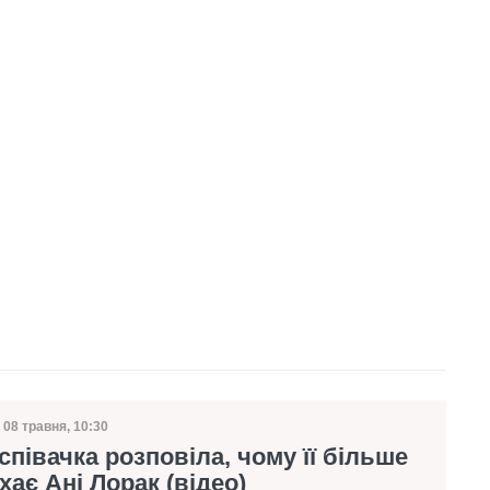
08 травня, 10:30
Дата публікації
співачка розповіла, чому її більше
хає Ані Лорак (відео)