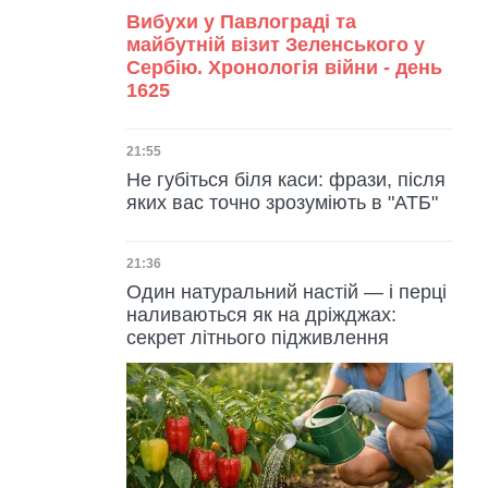
Вибухи у Павлограді та
майбутній візит Зеленського у
Сербію. Хронологія війни - день
1625
Дата публікації
21:55
Не губіться біля каси: фрази, після
яких вас точно зрозуміють в "АТБ"
Дата публікації
21:36
Один натуральний настій — і перці
наливаються як на дріжджах:
секрет літнього підживлення