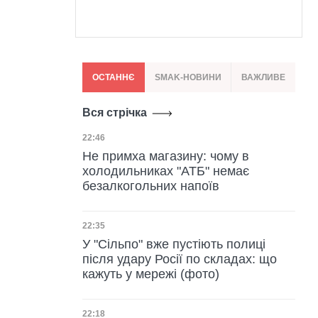
ОСТАННЄ
SMAK-НОВИНИ
ВАЖЛИВЕ
Вся стрічка
Дата публікації
22:46
Не примха магазину: чому в
холодильниках "АТБ" немає
безалкогольних напоїв
Дата публікації
22:35
У "Сільпо" вже пустіють полиці
після удару Росії по складах: що
кажуть у мережі (фото)
Дата публікації
22:18