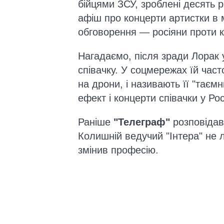
бійцями ЗСУ, зроблені десять р
афіш про концерти артистки в 
обговорення — росіяни проти к
Нагадаємо, після зради Лорак 
співачку. У соцмережах їй час
на дрони, і називають її "таєм
ефект і концерти співачки у Ро
Раніше
"Телеграф"
розповіда
Колишній ведучий "Інтера" не 
змінив професію.