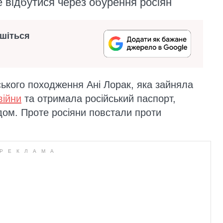
 відбутися через обурення росіян
ишіться
нського походження Ані Лорак, яка зайняла
війни
та отримала російський паспорт,
ом. Проте росіяни повстали проти