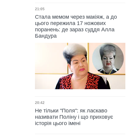
Дата публікації
21:05
Стала мемом через макіяж, а до
цього пережила 17 ножових
поранень: де зараз суддя Алла
Бандура
Дата публікації
20:42
Не тільки "Поля": як ласкаво
називати Поліну і що приховує
історія цього імені