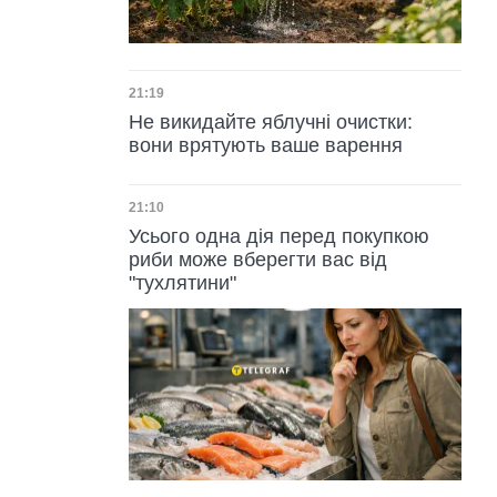
Дата публікації
21:19
Не викидайте яблучні очистки:
вони врятують ваше варення
Дата публікації
21:10
Усього одна дія перед покупкою
риби може вберегти вас від
"тухлятини"