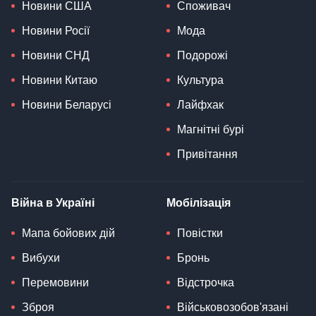
Новини США
Споживач
Новини Росії
Мода
Новини СНД
Подорожі
Новини Китаю
Культура
Новини Беларусі
Лайфхак
Магнітні бурі
Привітання
Війна в Україні
Мобілізація
Мапа бойових дій
Повістки
Вибухи
Бронь
Перемовини
Відстрочка
Зброя
Військовозобов'язані