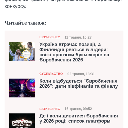
конкурсу.
Читайте також:
Категорія
Дата публікації
11 травня, 10:27
ШОУ-БІЗНЕС
Україна втрачає позиції, а
Фінляндія рветься в лідери:
свіжі прогнози букмекерів на
Євробачення 2026
Категорія
Дата публікації
02 травня, 13:31
СУСПІЛЬСТВО
Коли відбудеться "Євробачення
2026": дати півфіналів та фіналу
Категорія
Дата публікації
16 травня, 09:52
ШОУ-БІЗНЕС
Де і коли дивитися Євробачення
у 2026 році: список платформ