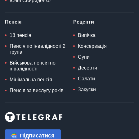
Юлія Свириденко
Пенсія
Рецепти
13 пенсія
Випічка
Пенсія по інвалідності 2
Консервація
група
Супи
Військова пенсія по
Десерти
інвалідності
Салати
Мінімальна пенсія
Закуски
Пенсія за вислугу років
Підписатися