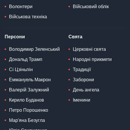
Волонтери
Військовий облік
Військова техніка
Персони
Свята
Володимир Зеленський
Церковні свята
Дональд Трамп
Народні прикмети
Сі Цзіньпін
Традиції
Еммануель Макрон
Заборони
Валерій Залужний
День ангела
Кирило Буданов
Іменини
Петро Порошенко
Мар'яна Безугла