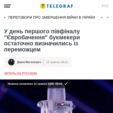
РУС
ПЕРЕГОВОРИ ПРО ЗАВЕРШЕННЯ ВІЙНИ В УКРАЇНІ
КОН
У день першого півфіналу
"Євробачення" букмекери
остаточно визначились із
переможцем
Діана Могилєвич
12 травня, 08:11
Автор
Дата публікації
ЧИТАТЬ НА РУССКОМ
А
Новина оновлена 12 травня 2026, 09:04