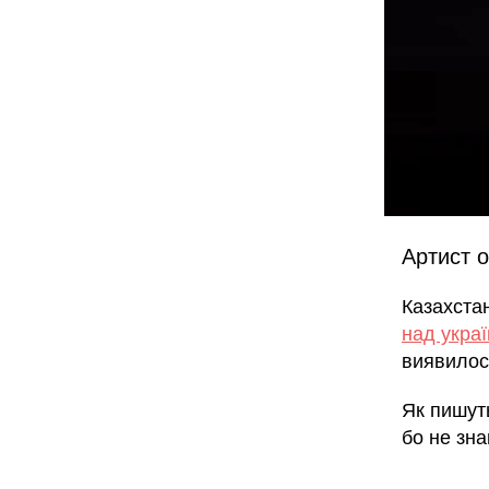
Артист 
Казахста
над укра
виявилося
Як пишуть
бо не зна