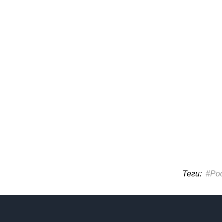
Теги:
#Ро