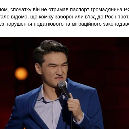
ном, спочатку він не отримав паспорт громадянина РФ
тало відомо, що коміку заборонили в’їзд до Росії про
ез порушення податкового та міграційного законодав