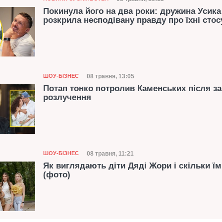
Дата публікації
Покинула його на два роки: дружина Усика
розкрила несподівану правду про їхні стос
Категорія
Дата публікації
08 травня, 13:05
ШОУ-БІЗНЕС
Потап тонко потролив Каменських після з
розлучення
Категорія
Дата публікації
08 травня, 11:21
ШОУ-БІЗНЕС
Як виглядають діти Дяді Жори і скільки їм
(фото)