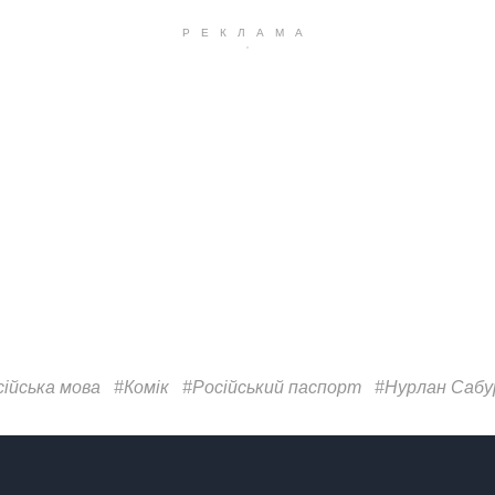
сійська мова
#Комік
#Російський паспорт
#Нурлан Сабу