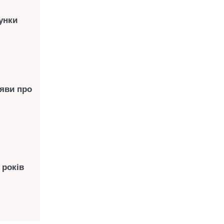
унки
аяви про
 років