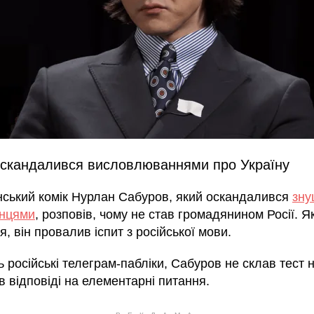
оскандалився висловлюваннями про Україну
нський комік Нурлан Сабуров, який оскандалився
зн
їнцями
, розповів, чому не став громадянином Росії. Я
, він провалив іспит з російської мови.
 російські телеграм-пабліки, Сабуров не склав тест н
в відповіді на елементарні питання.