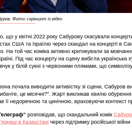
уров. Фото: скріншот із відео
, що у квітні 2022 року Сабурову скасували концерт
стах США та Ізраїлю через скандал на концерті в Са
о. На той час коміка активно критикували за мовчан
країні. Під час концерту на сцену вибігла українська
вчук у білій сукні з червоними плямами, що символіз
рона почала виводити активістку зі сцени, Сабуров 
ибачте, це місячні?". Жарт викликав хвилю обурення
в її недоречною та цинічною, враховуючи контекст п
Телеграф"
розповідав, що скандальний комік
Сабуро
в’язниці в Казахстані
через підтримку російської війни 