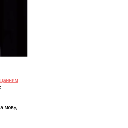
ущанням
к
а мову,