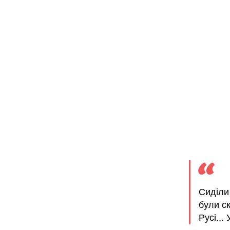
Сиділи
були с
Русі...