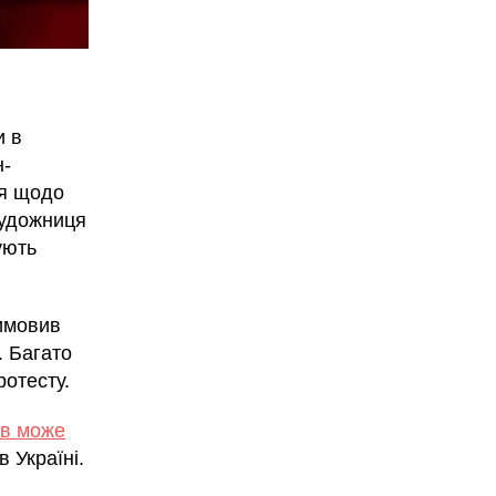
и в
н-
ня щодо
 художниця
ують
вимовив
. Багато
ротесту.
в може
в Україні.