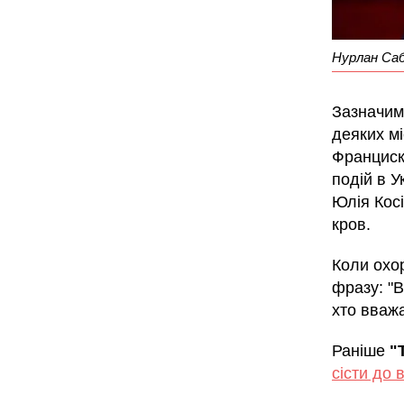
Нурлан Саб
Зазначимо
деяких мі
Франциск
подій в У
Юлія Косі
кров.
Коли охо
фразу: "В
хто вважа
Раніше
"
сісти до 