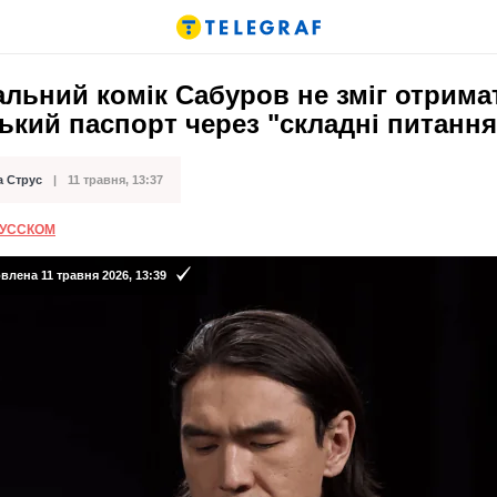
льний комік Сабуров не зміг отрима
ький паспорт через "складні питання
а Струс
11 травня, 13:37
ації
РУССКОМ
лена 11 травня 2026, 13:39