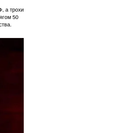
, а трохи
тягом 50
ства.