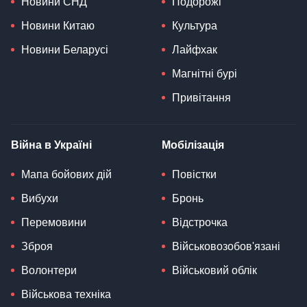
Новини СНД
Подорожі
Новини Китаю
Культура
Новини Беларусі
Лайфхак
Магнітні бурі
Привітання
Війна в Україні
Мобілізація
Мапа бойових дій
Повістки
Вибухи
Бронь
Перемовини
Відстрочка
Зброя
Військовозобов'язані
Волонтери
Військовий облік
Військова техніка