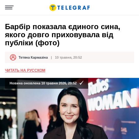
Барбір показала єдиного сина,
якого довго приховувала від
публіки (фото)
Тетяна Кармазіна
10 травня, 20:52
Автор
Дата публікації
ЧИТАТЬ НА РУССКОМ
Новина оновлена 10 травня 2026, 20:52