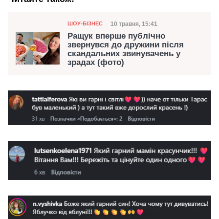
Категорія
Дата публікації
10 травня, 15:41
ШОУ-БІЗНЕС
Ращук вперше публічно
звернувся до дружини після
скандальних звинувачень у
зрадах (фото)