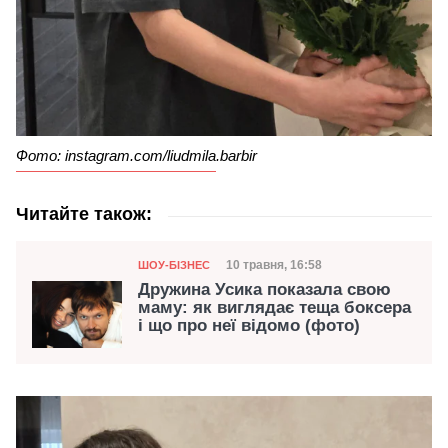
Фото: instagram.com/liudmila.barbir
Читайте також:
Категорія
Дата публікації
10 травня, 16:58
ШОУ-БІЗНЕС
Дружина Усика показала свою
маму: як виглядає теща боксера
і що про неї відомо (фото)