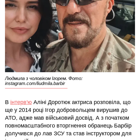
Людмила з чоловіком Ігорем. Фото:
instagram.com/liudmila.barbir
В
інтерв'ю
Аліні Доротюк актриса розповіла, що
ще у 2014 році Ігор добровольцем вирушив до
АТО, адже мав військовий досвід. А з початком
повномасштабного вторгнення обранець Барбір
долучився до лав ЗСУ та став інструктором для