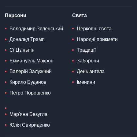
Персони
Свята
Володимир Зеленський
Церковні свята
Дональд Трамп
Народні прикмети
Сі Цзіньпін
Традиції
Еммануель Макрон
Заборони
Валерій Залужний
День ангела
Кирило Буданов
Іменини
Петро Порошенко
Мар'яна Безугла
Юлія Свириденко