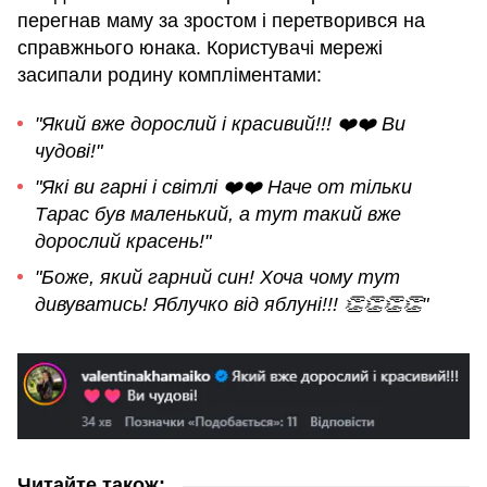
перегнав маму за зростом і перетворився на
справжнього юнака. Користувачі мережі
засипали родину компліментами:
"Який вже дорослий і красивий!!! ❤️❤️ Ви
чудові!"
"Які ви гарні і світлі ❤️❤️ Наче от тільки
Тарас був маленький, а тут такий вже
дорослий красень!"
"Боже, який гарний син! Хоча чому тут
дивуватись! Яблучко від яблуні!!! 👏👏👏👏"
Читайте також: