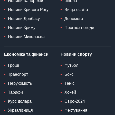
Новини Запоріжжя
Школа
Новини Кривого Рогу
Вища освіта
Новини Донбасу
Допомога
Новини Криму
Прогноз погоди
Новини Миколаєва
Економіка та фінанси
Новини спорту
Гроші
Футбол
Транспорт
Бокс
Нерухомість
Теніс
Тарифи
Хокей
Курс долара
Євро-2024
Укрзалізниця
Фехтування