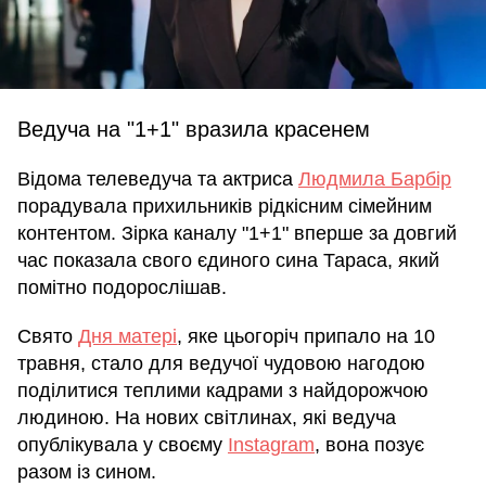
Ведуча на "1+1" вразила красенем
Відома телеведуча та актриса
Людмила Барбір
порадувала прихильників рідкісним сімейним
контентом. Зірка каналу "1+1" вперше за довгий
час показала свого єдиного сина Тараса, який
помітно подорослішав.
Свято
Дня матері
, яке цьогоріч припало на 10
травня, стало для ведучої чудовою нагодою
поділитися теплими кадрами з найдорожчою
людиною. На нових світлинах, які ведуча
опублікувала у своєму
Instagram
, вона позує
разом із сином.