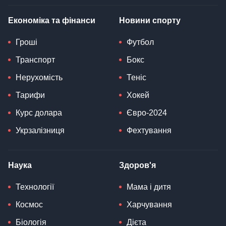
Економіка та фінанси
Новини спорту
Гроші
Футбол
Транспорт
Бокс
Нерухомість
Теніс
Тарифи
Хокей
Курс долара
Євро-2024
Укрзалізниця
Фехтування
Наука
Здоров'я
Технології
Мама і дитя
Космос
Харчування
Біологія
Дієта