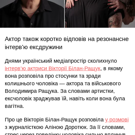
Актор також коротко відповів на резонансне
інтерв'ю ексдружини
Днями український медіапростір сколихнуло
інтерв’ю актриси Вікторії Білан-Ращук
, в якому
вона розповіла про стосунки та зради
колишнього чоловіка — актора та військового
Володимира Ращука. За словами артистки,
ексчоловік зраджував їй, навіть коли вона була
вагітна.
Про це Вікторія Білан-Ращук розповіла
у розмові
з журналісткою Аліною Доротюк. За її словами,
стрес через поведінку чоловіка сильно вплинув