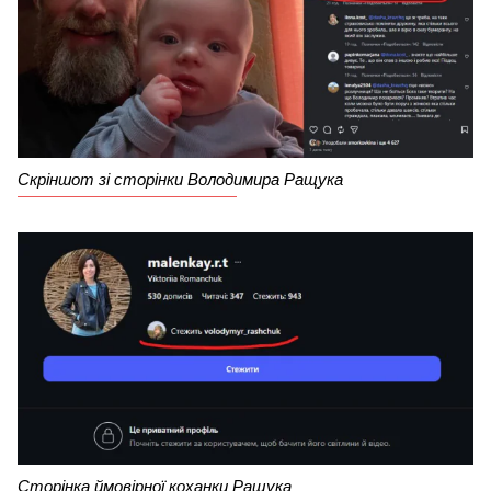
Скріншот зі сторінки Володимира Ращука
Сторінка ймовірної коханки Ращука