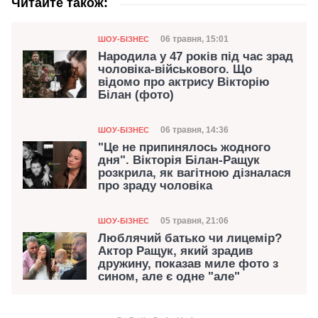
Читайте також:
Категорія
Дата публікації
06 травня, 15:01
ШОУ-БІЗНЕС
Народила у 47 років під час зрад
чоловіка-військового. Що
відомо про актрису Вікторію
Білан (фото)
Категорія
Дата публікації
06 травня, 14:36
ШОУ-БІЗНЕС
"Це не припинялось жодного
дня". Вікторія Білан-Ращук
розкрила, як вагітною дізналася
про зраду чоловіка
Категорія
Дата публікації
05 травня, 21:06
ШОУ-БІЗНЕС
Люблячий батько чи лицемір?
Актор Ращук, який зрадив
дружину, показав миле фото з
сином, але є одне "але"