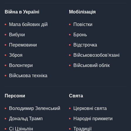
Війна в Україні
Мобілізація
Мапа бойових дій
Повістки
Вибухи
Бронь
Перемовини
Відстрочка
Зброя
Військовозобов'язані
Волонтери
Військовий облік
Військова техніка
Персони
Свята
Володимир Зеленський
Церковні свята
Дональд Трамп
Народні прикмети
Сі Цзіньпін
Традиції