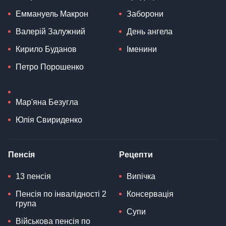
Еммануель Макрон
Заборони
Валерій Залужний
День ангела
Кирило Буданов
Іменини
Петро Порошенко
Мар'яна Безугла
Юлія Свириденко
Пенсія
Рецепти
13 пенсія
Випічка
Пенсія по інвалідності 2
Консервація
група
Супи
Військова пенсія по