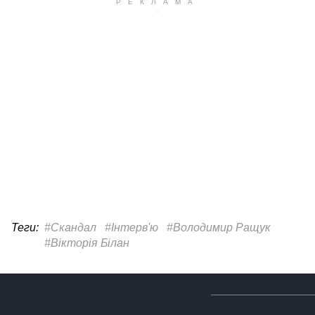
Теги:
#Скандал
#Інтерв'ю
#Володимир Ращук
#Вікторія Білан