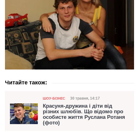
Читайте також:
Категорія
Дата публікації
30 травня, 14:17
ШОУ-БІЗНЕС
Красуня-дружина і діти від
різних шлюбів. Що відомо про
особисте життя Руслана Ротаня
(фото)