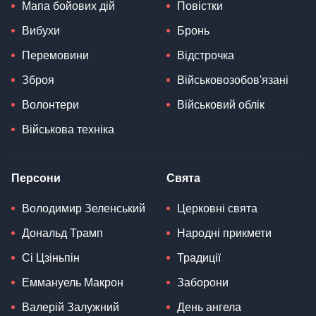
Мапа бойових дій
Повістки
Вибухи
Бронь
Перемовини
Відстрочка
Зброя
Військовозобов'язані
Волонтери
Військовий облік
Військова техніка
Персони
Свята
Володимир Зеленський
Церковні свята
Дональд Трамп
Народні прикмети
Сі Цзіньпін
Традиції
Еммануель Макрон
Заборони
Валерій Залужний
День ангела