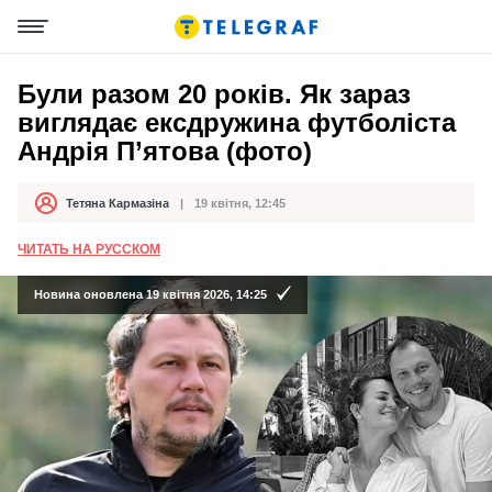
Були разом 20 років. Як зараз
виглядає ексдружина футболіста
Андрія П’ятова (фото)
Тетяна Кармазіна
19 квітня, 12:45
Автор
Дата публікації
ЧИТАТЬ НА РУССКОМ
Новина оновлена 19 квітня 2026, 14:25