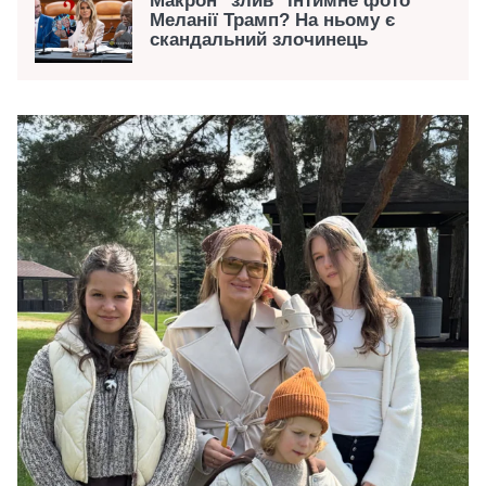
Макрон "злив" інтимне фото
Меланії Трамп? На ньому є
скандальний злочинець