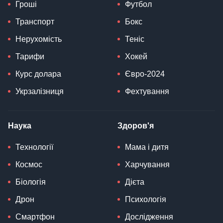
Гроші
Футбол
Транспорт
Бокс
Нерухомість
Теніс
Тарифи
Хокей
Курс долара
Євро-2024
Укрзалізниця
Фехтування
Наука
Здоров'я
Технології
Мама і дитя
Космос
Харчування
Біологія
Дієта
Дрон
Психологія
Смартфон
Дослідження