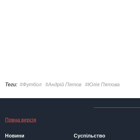
Теги:
#Футбол
#Андрій Пятов
#Юлія Пятова
Повна версія
Новини
Суспільство