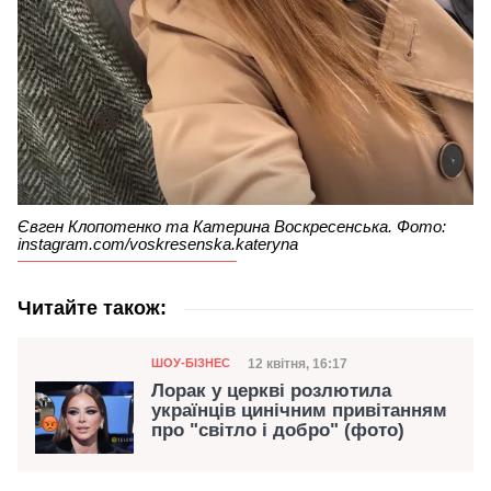
Євген Клопотенко та Катерина Воскресенська. Фото:
instagram.com/voskresenska.kateryna
Читайте також:
Категорія
Дата публікації
12 квітня, 16:17
ШОУ-БІЗНЕС
Лорак у церкві розлютила
українців цинічним привітанням
про "світло і добро" (фото)