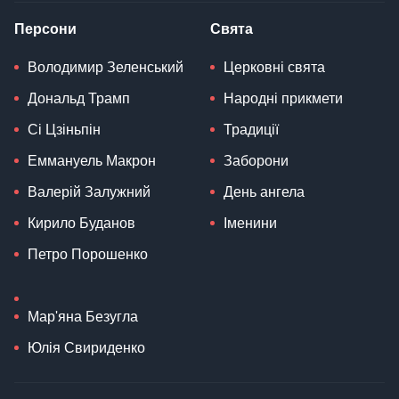
Персони
Свята
Володимир Зеленський
Церковні свята
Дональд Трамп
Народні прикмети
Сі Цзіньпін
Традиції
Еммануель Макрон
Заборони
Валерій Залужний
День ангела
Кирило Буданов
Іменини
Петро Порошенко
Мар'яна Безугла
Юлія Свириденко