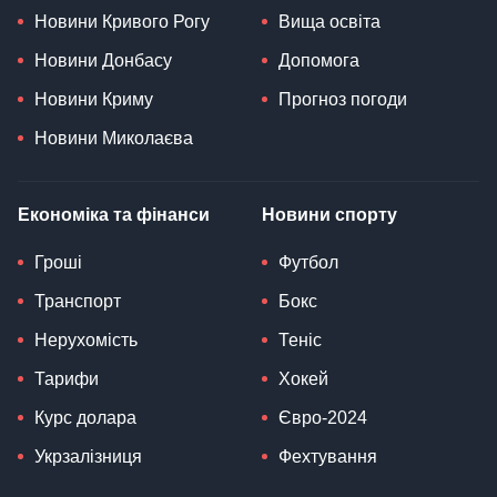
Новини Кривого Рогу
Вища освіта
Новини Донбасу
Допомога
Новини Криму
Прогноз погоди
Новини Миколаєва
Економіка та фінанси
Новини спорту
Гроші
Футбол
Транспорт
Бокс
Нерухомість
Теніс
Тарифи
Хокей
Курс долара
Євро-2024
Укрзалізниця
Фехтування