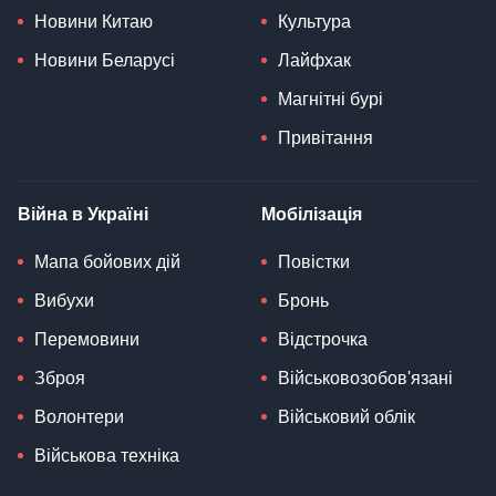
Новини Китаю
Культура
Новини Беларусі
Лайфхак
Магнітні бурі
Привітання
Війна в Україні
Мобілізація
Мапа бойових дій
Повістки
Вибухи
Бронь
Перемовини
Відстрочка
Зброя
Військовозобов'язані
Волонтери
Військовий облік
Військова техніка