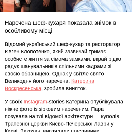
Наречена шеф-кухаря показала знімок в
особливому місці
Відомий український шеф-кухар та ресторатор
Євген Клопотенко, який зазвичай тримає
особисте життя за сімома замками, вкрай рідко
радує шанувальників спільними кадрами зі
своєю обраницею. Однак у світле свято
Великодня його наречена,
Катерина
Воскресенська
, зробила виняток.
У своїх
Instagram
-stories Катерина опублікувала
ніжне фото із зірковим нареченим. Пара
позувала на тлі відомої архітектури — куполів
Трапезної церкви Києво-Печерської Лаври у
Києві. Закохані виглядали щасливими,