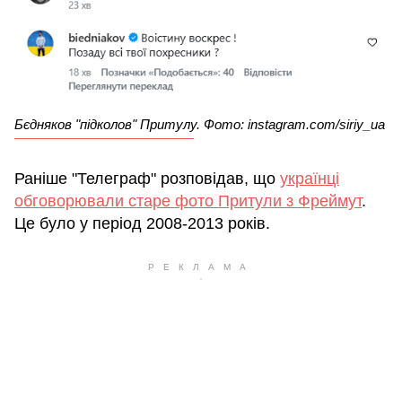
Бєдняков "підколов" Притулу. Фото: instagram.com/siriy_ua
Раніше "Телеграф" розповідав, що
українці
обговорювали старе фото Притули з Фреймут
.
Це було у період 2008-2013 років.