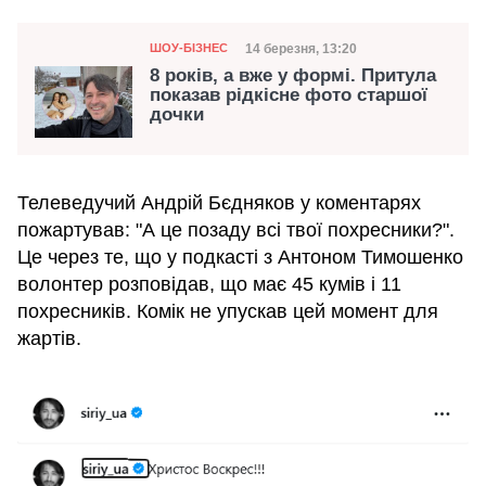
Категорія
Дата публікації
14 березня, 13:20
ШОУ-БІЗНЕС
8 років, а вже у формі. Притула
показав рідкісне фото старшої
дочки
Телеведучий Андрій Бєдняков у коментарях
пожартував: "А це позаду всі твої похресники?".
Це через те, що у подкасті з Антоном Тимошенко
волонтер розповідав, що має 45 кумів і 11
похресників. Комік не упускав цей момент для
жартів.