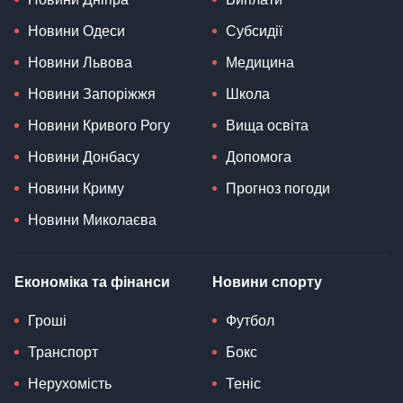
Новини Одеси
Субсидії
Новини Львова
Медицина
Новини Запоріжжя
Школа
Новини Кривого Рогу
Вища освіта
Новини Донбасу
Допомога
Новини Криму
Прогноз погоди
Новини Миколаєва
Економіка та фінанси
Новини спорту
Гроші
Футбол
Транспорт
Бокс
Нерухомість
Теніс