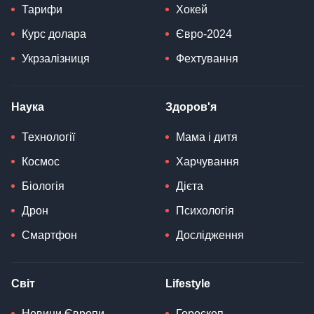
Тарифи
Хокей
Курс долара
Євро-2024
Укрзалізниця
Фехтування
Наука
Здоров'я
Технології
Мама і дитя
Космос
Харчування
Біологія
Дієта
Дрон
Психологія
Смартфон
Дослідження
Світ
Lifestyle
Новини Європи
Гороскоп