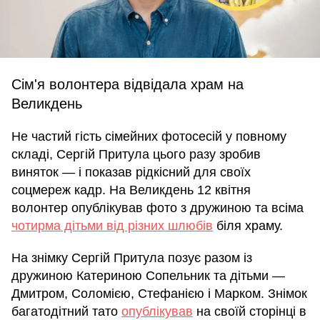
Сім'я волонтера відвідала храм на
Великдень
Не частий гість сімейних фотосесій у повному
складі, Сергій Притула цього разу зробив
виняток — і показав рідкісний для своїх
соцмереж кадр. На Великдень 12 квітня
волонтер опублікував фото з дружиною та всіма
чотирма дітьми від різних шлюбів
біля храму.
На знімку Сергій Притула позує разом із
дружиною Катериною Сопельник та дітьми —
Дмитром, Соломією, Стефанією і Марком. Знімок
багатодітний тато
опублікував
на своїй сторінці в