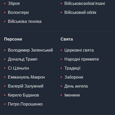
Зброя
Військовозобов'язані
Волонтери
Військовий облік
Військова техніка
Персони
Свята
Володимир Зеленський
Церковні свята
Дональд Трамп
Народні прикмети
Сі Цзіньпін
Традиції
Еммануель Макрон
Заборони
Валерій Залужний
День ангела
Кирило Буданов
Іменини
Петро Порошенко