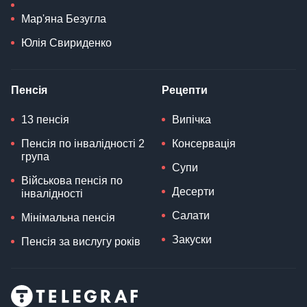
Мар'яна Безугла
Юлія Свириденко
Пенсія
Рецепти
13 пенсія
Випічка
Пенсія по інвалідності 2
Консервація
група
Супи
Військова пенсія по
Десерти
інвалідності
Салати
Мінімальна пенсія
Закуски
Пенсія за вислугу років