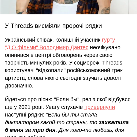
У Threads висміяли пророчі рядки
Український співак, колишній учасник
гурту
"ДіО.фільми" Володимир Дантес
неочікувано
опинився в центрі обговорень через свою
творчість минулих років. У соцмережі Threads
користувачі "відкопали" російськомовний трек
артиста, слова якого сьогодні звучать доволі
двозначно.
Йдеться про пісню "Если бы", реліз якої відбувся
ще у 2021 році. Увагу слухачів
привернули
наступні рядки:
"Если бы ты стала
диктатором какой-то страны, то
захватила
б меня за три дня
. Для кого-то любовь, для