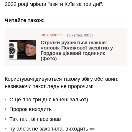
2022 році мріяли "взяти Київ за три дні".
Читайте також:
Категорія
Дата публікації
10 квітня, 09:57
ШОУ-БІЗНЕС
Стрілки рухаються інакше:
чоловік Полякової засвітив у
Гордона цікавий годинник
(фото)
Користувачі дивуються такому збігу обставин,
називаючи текст ледь не пророчим:
О це про три дня канеш зальот)
Пророк виходить
Так так , він все знав
ну але ж не захопила, виходить 👀