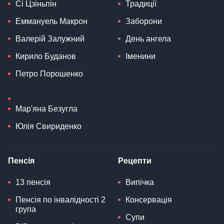
Сі Цзіньпін
Традиції
Еммануель Макрон
Заборони
Валерій Залужний
День ангела
Кирило Буданов
Іменини
Петро Порошенко
Мар'яна Безугла
Юлія Свириденко
Пенсія
Рецепти
13 пенсія
Випічка
Пенсія по інвалідності 2
Консервація
група
Супи