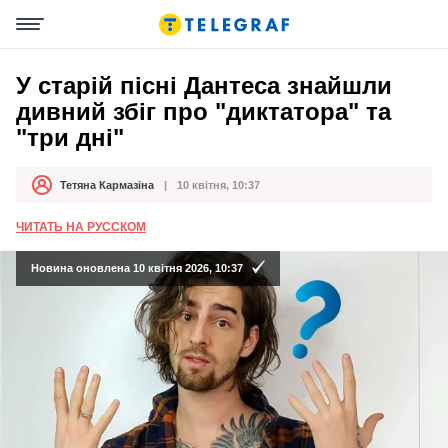
У старій пісні Дантеса знайшли
дивний збіг про "диктатора" та
"три дні"
Тетяна Кармазіна
10 квітня, 10:37
Автор
Дата публікації
ЧИТАТЬ НА РУССКОМ
Новина оновлена 10 квітня 2026, 10:37