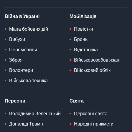
Війна в Україні
Мобілізація
Мапа бойових дій
Повістки
Вибухи
Бронь
Перемовини
Відстрочка
Зброя
Військовозобов'язані
Волонтери
Військовий облік
Військова техніка
Персони
Свята
Володимир Зеленський
Церковні свята
Дональд Трамп
Народні прикмети