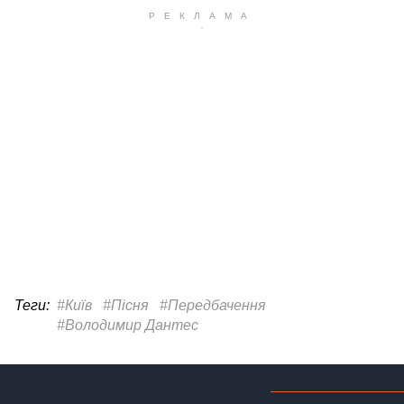
Теги:
#Київ
#Пісня
#Передбачення
#Володимир Дантес