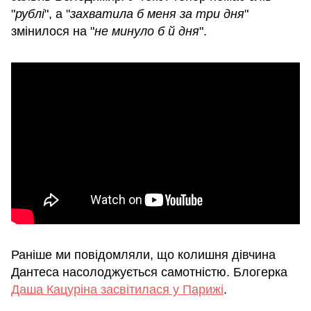
"
рублі
", а "
захватила б меня за три дня
"
змінилося на "
не минуло б й дня
".
Раніше ми повідомляли, що колишня дівчина
Дантеса насолоджується самотністю. Блогерка
Даша Кацуріна засвітилася у Парижі
.