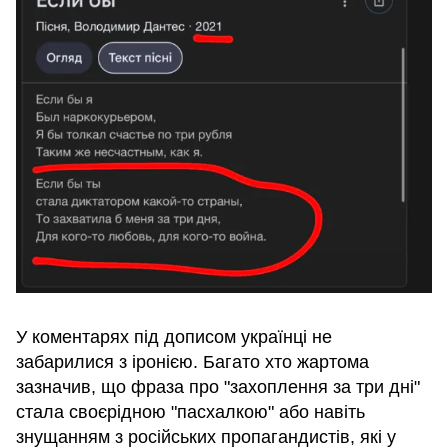
У коментарях під дописом українці не
забарилися з іронією. Багато хто жартома
зазначив, що фраза про "захоплення за три дні"
стала своєрідною "пасхалкою" або навіть
знущанням з російських пропагандистів, які у