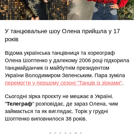
У танцювальне шоу Олена прийшла у 17
років
Відома українська танцівниця та хореограф
Олена Шоптенко у далекому 2006 році підкорила
танцмайданчик із майбутнім президентом
України Володимиром Зеленським. Пара зуміла
перемогти у першому сезоні "Танців із зірками"
.
Сьогодні зірка проєкту не мешкає в Україні.
"
Телеграф
" розповідає, де зараз Олена, чим
займається та як виглядає. Торік у грудні
Шоптенко виповнилося 38 років.