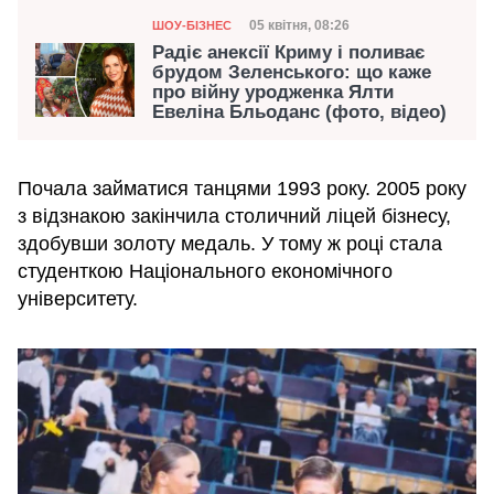
Категорія
Дата публікації
05 квітня, 08:26
ШОУ-БІЗНЕС
Радіє анексії Криму і поливає
брудом Зеленського: що каже
про війну уродженка Ялти
Евеліна Бльоданс (фото, відео)
Почала займатися танцями 1993 року. 2005 року
з відзнакою закінчила столичний ліцей бізнесу,
здобувши золоту медаль. У тому ж році стала
студенткою Національного економічного
університету.