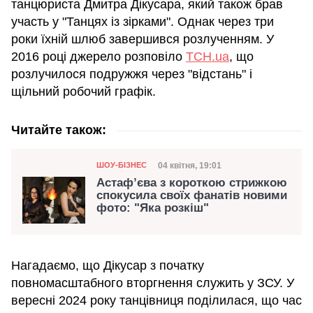
танцюриста Дмитра Дікусара, який також брав
участь у "Танцях із зірками". Однак через три
роки їхній шлюб завершився розлученням. У
2016 році джерело розповіло
ТСН.ua
, що
розлучилося подружжя через "відстань" і
щільний робочий графік.
Читайте також:
Категорія
Дата публікації
04 квітня, 19:01
ШОУ-БІЗНЕС
Астаф’єва з короткою стрижкою
спокусила своїх фанатів новими
фото: "Яка розкіш"
Нагадаємо, що Дікусар з початку
повномасштабного вторгнення служить у ЗСУ. У
вересні 2024 року танцівниця поділилася, що час