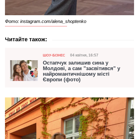
Фото: instagram.com/alena_shoptenko
Читайте також:
Категорія
Дата публікації
04 квітня, 16:57
ШОУ-БІЗНЕС
Остапчук залишив сина у
Молдові, а сам "засвітився" у
найромантичнішому місті
Європи (фото)