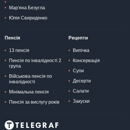
Мар'яна Безугла
Юлія Свириденко
Пенсія
Рецепти
13 пенсія
Випічка
Пенсія по інвалідності 2
Консервація
група
Супи
Військова пенсія по
Десерти
інвалідності
Салати
Мінімальна пенсія
Закуски
Пенсія за вислугу років