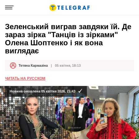
Зеленський виграв завдяки їй. Де
зараз зірка "Танців із зірками"
Олена Шоптенко і як вона
виглядає
Тетяна Кармазіна
05 квітня, 18:13
Автор
Дата публікації
ЧИТАТЬ НА РУССКОМ
Новина оновлена 05 квітня 2026, 21:43