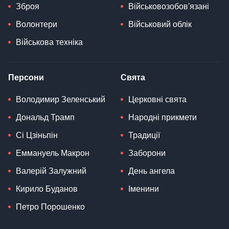
Зброя
Військовозобов'язані
Волонтери
Військовий облік
Військова техніка
Персони
Свята
Володимир Зеленський
Церковні свята
Дональд Трамп
Народні прикмети
Сі Цзіньпін
Традиції
Еммануель Макрон
Заборони
Валерій Залужний
День ангела
Кирило Буданов
Іменини
Петро Порошенко