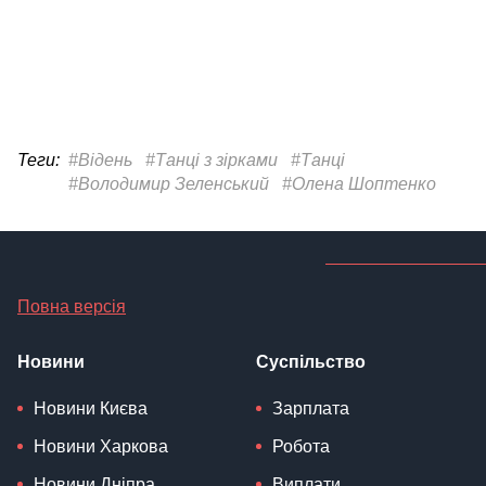
Теги:
#Відень
#Танці з зірками
#Танці
#Володимир Зеленський
#Олена Шоптенко
Повна версія
Новини
Суспільство
Новини Києва
Зарплата
Новини Харкова
Робота
Новини Дніпра
Виплати