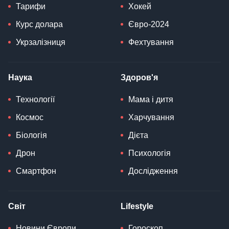
Тарифи
Хокей
Курс долара
Євро-2024
Укрзалізниця
Фехтування
Наука
Здоров'я
Технології
Мама і дитя
Космос
Харчування
Біологія
Дієта
Дрон
Психологія
Смартфон
Дослідження
Світ
Lifestyle
Новини Європи
Гороскоп