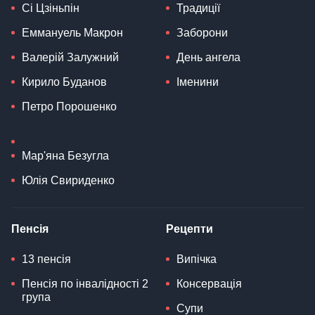
Сі Цзіньпін
Традиції
Еммануель Макрон
Заборони
Валерій Залужний
День ангела
Кирило Буданов
Іменини
Петро Порошенко
Мар'яна Безугла
Юлія Свириденко
Пенсія
Рецепти
13 пенсія
Випічка
Пенсія по інвалідності 2
Консервація
група
Супи