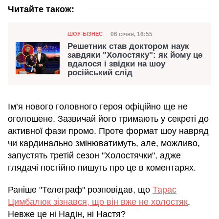
Читайте також:
Категорія
Дата публікації
06 січня, 16:55
ШОУ-БІЗНЕС
Решетник став доктором наук
завдяки "Холостяку": як йому це
вдалося і звідки на шоу
російський слід
Ім’я нового головного героя офіційно ще не
оголошене. Зазвичай його тримають у секреті до
активної фази промо. Проте формат шоу навряд
чи кардинально змінюватимуть, але, можливо,
запустять третій сезон "Холостячки", адже
глядачі постійно пишуть про це в коментарях.
Раніше "Телеграф" розповідав, що
Тарас
Цимбалюк зізнався, що він вже не холостяк
.
Невже це ні Надін, ні Настя?