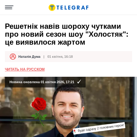
Решетнік навів шороху чутками
про новий сезон шоу "Холостяк":
це виявилося жартом
Наталія Дума
01 квітня, 16:18
Автор
Дата публікації
ЧИТАТЬ НА РУССКОМ
Новина оновлена 01 квітня 2026, 17:21