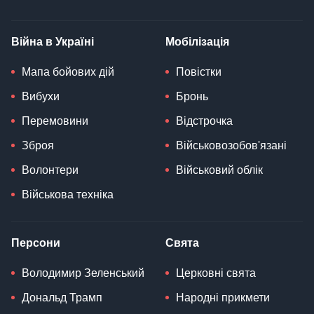
Війна в Україні
Мобілізація
Мапа бойових дій
Повістки
Вибухи
Бронь
Перемовини
Відстрочка
Зброя
Військовозобов'язані
Волонтери
Військовий облік
Військова техніка
Персони
Свята
Володимир Зеленський
Церковні свята
Дональд Трамп
Народні прикмети