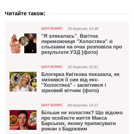
Читайте також:
Категорія
Дата публікації
19 березня, 14:46
ШОУ-БІЗНЕС
"Я злякалась". Вагітна
переможниця "Холостяка" зі
сльозами на очах розповіла про
результати УЗД (фото)
Категорія
Дата публікації
16 березня, 15:01
ШОУ-БІЗНЕС
Блогерка Квіткова показала, як
змінився її син від екс-
"Холостяка" - засвітився і
зірковий вітчим (фото)
Категорія
Дата публікації
08 березня, 10:27
ШОУ-БІЗНЕС
Більше не холостяк? Що відомо
про особисте життя Макса
Барських, якому приписувати
роман з Бадоєвим