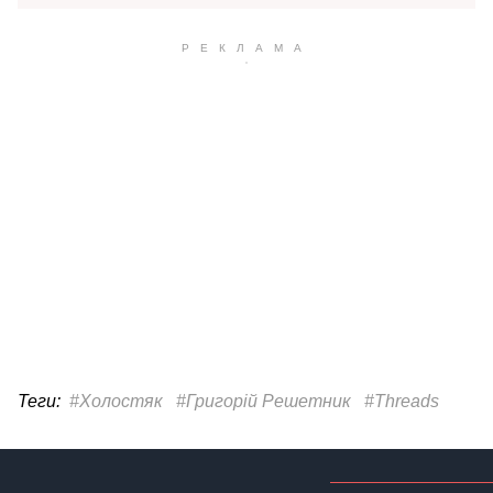
Теги:
#Холостяк
#Григорій Решетник
#Threads