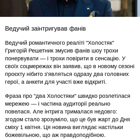
Ведучий заінтригував фанів
Ведучий романтичного реаліті "Холостяк"
Григорій Решетник змусив фанів шоу трохи
понервувати — і трохи повірити в сенсацію. У
своїх соцмережах він заявив, що в новому сезоні
проєкту нібито з’являться одразу два головних
герої, а анкети для участі вже відкриті.
Фраза про "два Холостяки" швидко розлетілася
мережею — і частина аудиторії реально
повелася. Але інтрига трималася недовго:
згодом стало зрозуміло, що це був жарт до Дня
сміху 1 квітня. Ця новина виглядає настільки
божевільною, що аж правдоподібною.