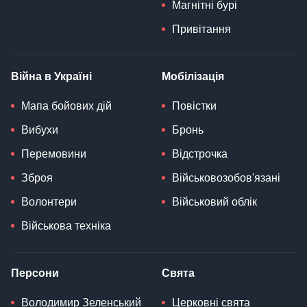
Магнітні бурі
Привітання
Війна в Україні
Мобілізація
Мапа бойових дій
Повістки
Вибухи
Бронь
Перемовини
Відстрочка
Зброя
Військовозобов'язані
Волонтери
Військовий облік
Військова техніка
Персони
Свята
Володимир Зеленський
Церковні свята