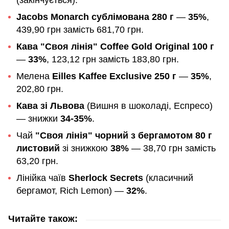
(закінчується).
Jacobs Monarch сублімована 280 г
—
35%
,
439,90 грн замість 681,70 грн.
Кава "Своя лінія" Coffee Gold Original 100 г
—
33%
, 123,12 грн замість 183,80 грн.
Мелена
Eilles Kaffee Exclusive 250 г
—
35%
,
202,80 грн.
Кава зі Львова
(Вишня в шоколаді, Еспресо)
— знижки
34-35%
.
Чай
"Своя лінія" чорний з бергамотом 80 г
листовий
зі знижкою
38%
— 38,70 грн замість
63,20 грн.
Лінійка чаїв
Sherlock Secrets
(класичний
бергамот, Rich Lemon) —
32%
.
Читайте також: