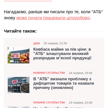
Нагадаємо, раніше ми писали про те, коли "АТБ"
знову
може почати працювати цілодобово
.
Читайте також:
Категорія
Дата публікації
25 червня, 13:30
ЦІНИ
Ковбаса майже за пів ціни: в
"АТБ" влаштували великий
розпродаж м’ясної продукції
Категорія
Дата публікації
24 червня, 19:46
НОВИНИ СУСПІЛЬСТВА
В "АТБ" визнали проблему з
дефіцитом товарів та назвали
причину (оновлено)
Категорія
Дата публікації
24 червня, 15:40
НОВИНИ СУСПІЛЬСТВА