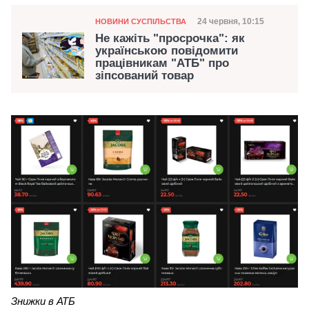
Категорія
Дата публікації
24 червня, 10:15
НОВИНИ СУСПІЛЬСТВА
Не кажіть "просрочка": як
українською повідомити
працівникам "АТБ" про
зіпсований товар
Знижки в АТБ