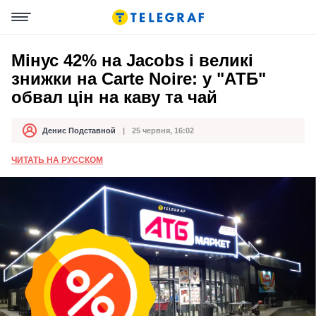
Мінус 42% на Jacobs і великі
знижки на Carte Noire: у "АТБ"
обвал цін на каву та чай
Денис Подставной
25 червня, 16:02
Автор
Дата публікації
ЧИТАТЬ НА РУССКОМ