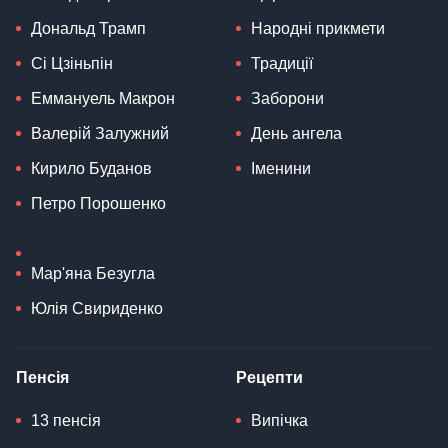
Дональд Трамп
Народні прикмети
Сі Цзіньпін
Традиції
Еммануель Макрон
Заборони
Валерій Залужний
День ангела
Кирило Буданов
Іменини
Петро Порошенко
Мар'яна Безугла
Юлія Свириденко
Пенсія
Рецепти
13 пенсія
Випічка