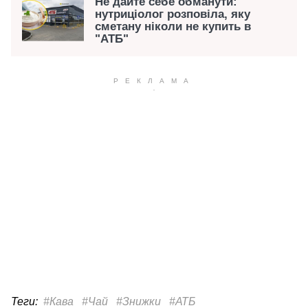
Не дайте себе обманути:
нутриціолог розповіла, яку
сметану ніколи не купить в
"АТБ"
Теги:
#Кава
#Чай
#Знижки
#АТБ