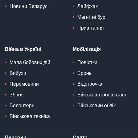
Новини Беларусі
Лайфхак
Магнітні бурі
Привітання
Війна в Україні
Мобілізація
Мапа бойових дій
Повістки
Вибухи
Бронь
Перемовини
Відстрочка
Зброя
Військовозобов'язані
Волонтери
Військовий облік
Військова техніка
Персони
Свята