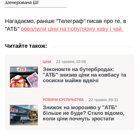
згенерована ШІ
Нагадаємо, раніше "Телеграф" писав про те, в
"АТБ"
обвалили ціни на популярну каву і чай.
Читайте також:
Категорія
Дата публікації
22 травня, 10:08
ЦІНИ
Зекономте на бутербродах:
"АТБ" знизив ціни на ковбасу та
сосиски майже вдвічі
Категорія
Дата публікації
22 травня, 09:11
НОВИНИ СУСПІЛЬСТВА
Знижок на морозиво у "АТБ"
більше не буде? Стало відомо,
коли ціни почнуть зростати