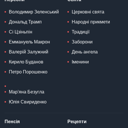
Володимир Зеленський
Церковні свята
Дональд Трамп
Народні прикмети
Сі Цзіньпін
Традиції
Еммануель Макрон
Заборони
Валерій Залужний
День ангела
Кирило Буданов
Іменини
Петро Порошенко
Мар'яна Безугла
Юлія Свириденко
Пенсія
Рецепти