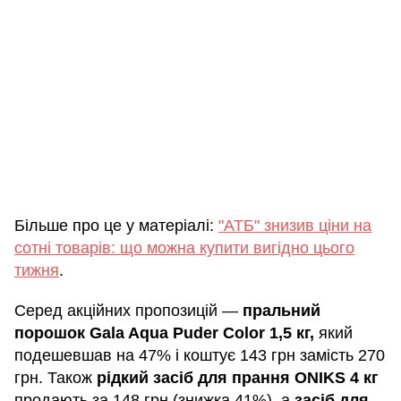
Більше про це у матеріалі:
"АТБ" знизив ціни на
сотні товарів: що можна купити вигідно цього
тижня
.
Серед акційних пропозицій —
пральний
порошок Gala Aqua Puder Color 1,5 кг,
який
подешевшав на 47% і коштує 143 грн замість 270
грн. Також
рідкий засіб для прання ONIKS 4 кг
продають за 148 грн (знижка 41%), а
засіб для