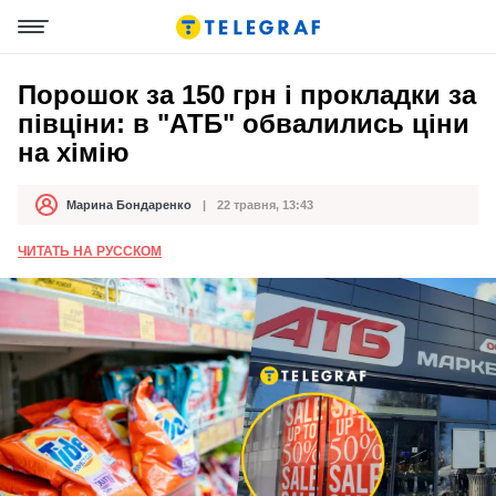
Порошок за 150 грн і прокладки за
півціни: в "АТБ" обвалились ціни
на хімію
Марина Бондаренко
22 травня, 13:43
Автор
Дата публікації
ЧИТАТЬ НА РУССКОМ