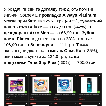
У розділі гігієни та догляду теж діють помітні
знижки. Зокрема,
прокладки Always Platinum
можна придбати за 125,91 грн (-50%),
туалетний
папір Zewa Deluxe
— за 87,90 грн (-42%), а
дезодорант Arko Men
— за 66,90 грн.
Зубна
паста Elmex
подешевшала на 38% і коштує
103,90 грн, а
Sensodyne
— 111 грн. Також
акційні ціни діють на шампунь
Gliss Kur
(-35%),
який можна купити за 124,0 грн
, та на
підгузники Tena Slip Plus
(-30%) — 755,0 грн.