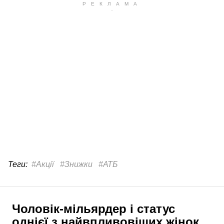
Теги:
#Акції
#Знижки
#АТБ