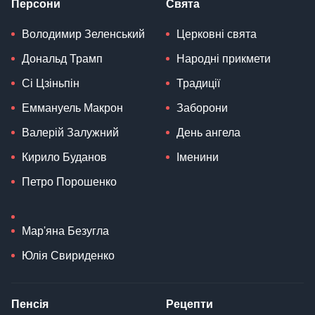
Персони
Свята
Володимир Зеленський
Церковні свята
Дональд Трамп
Народні прикмети
Сі Цзіньпін
Традиції
Еммануель Макрон
Заборони
Валерій Залужний
День ангела
Кирило Буданов
Іменини
Петро Порошенко
Мар'яна Безугла
Юлія Свириденко
Пенсія
Рецепти