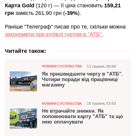
Карта Gold
(120 г) — її ціна становить
159,21
грн
замість 261,90 грн (
-39%
).
Раніше "Телеграф" писав про те, скільки можна
зекономити при купівлі гуртом в "АТБ".
Читайте також:
Категорія
Дата публікації
13 травня, 09:06
НОВИНИ СУСПІЛЬСТВА
Як пришвидшити чергу в "АТБ".
Чотири поради від працівниці
магазину
Категорія
Дата публікації
10 травня, 03:03
НОВИНИ СУСПІЛЬСТВА
Не втрачайте знижки. Як
поповнювати карту "АТБ" та що
нею оплачувати