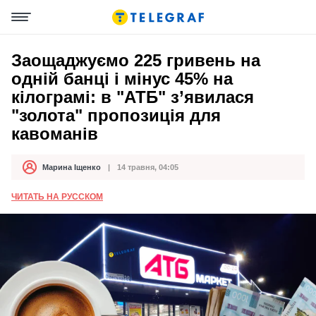
Заощаджуємо 225 гривень на
одній банці і мінус 45% на
кілограмі: в "АТБ" з’явилася
"золота" пропозиція для
кавоманів
Марина Іщенко
14 травня, 04:05
Автор
Дата публікації
ЧИТАТЬ НА РУССКОМ