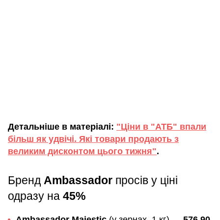
Детальніше в матеріалі:
"Ціни в "АТБ" впали
більш як удвічі. Які товари продають з
великим дисконтом цього тижня"
.
Бренд
Ambassador
просів у ціні
одразу на
45%
Ambassador Majestic
(у зернах, 1 кг) —
576,90