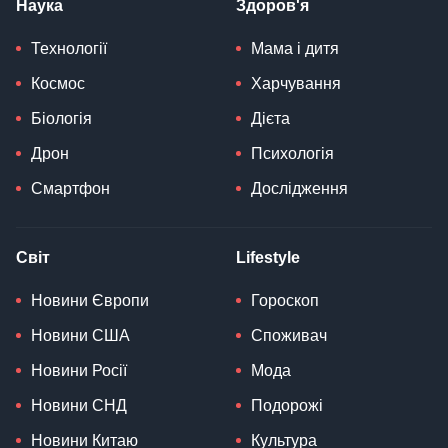
Наука
Здоров'я
Технології
Мама і дитя
Космос
Харчування
Біологія
Дієта
Дрон
Психологія
Смартфон
Дослідження
Світ
Lifestyle
Новини Європи
Гороскоп
Новини США
Споживач
Новини Росії
Мода
Новини СНД
Подорожі
Новини Китаю
Культура