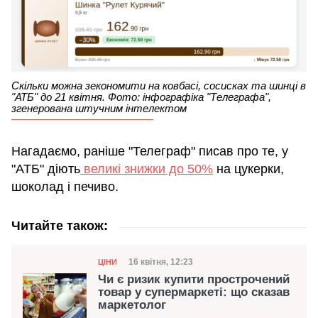
Скільки можна зекономити на ковбасі, сосисках та шинці в
"АТБ" до 21 квітня. Фото: інфографіка "Телеграфа",
згенерована штучним інтелектом
Нагадаємо, раніше "Телеграф" писав про те, у
"АТБ" діють
великі знижки до 50%
на цукерки,
шоколад і печиво.
Читайте також:
Категорія
Дата публікації
16 квітня, 12:23
ЦІНИ
Чи є ризик купити прострочений
товар у супермаркеті: що сказав
маркетолог