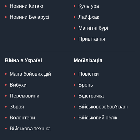
Новини Китаю
Культура
Новини Беларусі
Лайфхак
Магнітні бурі
Привітання
Війна в Україні
Мобілізація
Мапа бойових дій
Повістки
Вибухи
Бронь
Перемовини
Відстрочка
Зброя
Військовозобов'язані
Волонтери
Військовий облік
Військова техніка