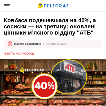
Ковбаса подешевшала на 40%, а
сосиски — на третину: оновлені
цінники м’ясного відділу "АТБ"
Марина Бондаренко
16 квітня, 15:14
Автор
Дата публікації
ЧИТАТЬ НА РУССКОМ