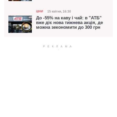
Категорія
Дата публікації
15 квітня, 16:30
ЦІНИ
До -55% на каву і чай: в "АТБ"
вже діє нова тижнева акція, де
можна зекономити до 300 грн