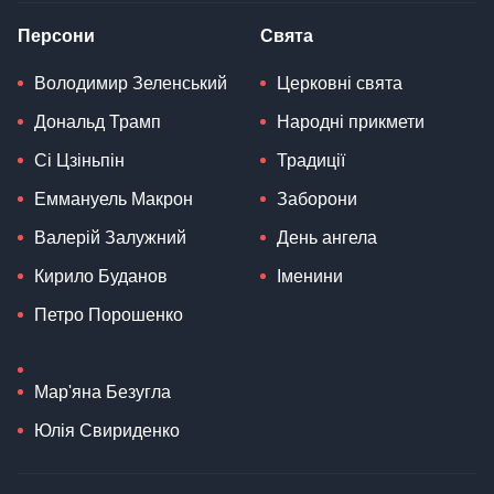
Персони
Свята
Володимир Зеленський
Церковні свята
Дональд Трамп
Народні прикмети
Сі Цзіньпін
Традиції
Еммануель Макрон
Заборони
Валерій Залужний
День ангела
Кирило Буданов
Іменини
Петро Порошенко
Мар'яна Безугла
Юлія Свириденко