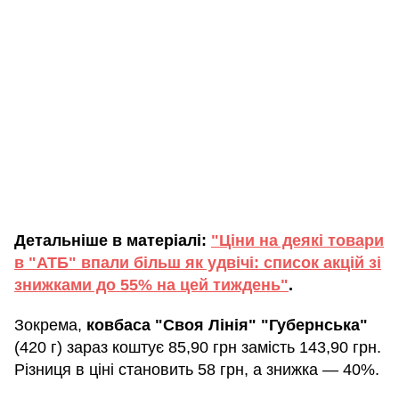
Детальніше в матеріалі:
"Ціни на деякі товари
в "АТБ" впали більш як удвічі: список акцій зі
знижками до 55% на цей тиждень"
.
Зокрема,
ковбаса "Своя Лінія" "Губернська"
(420 г) зараз коштує 85,90 грн замість 143,90 грн.
Різниця в ціні становить 58 грн, а знижка — 40%.