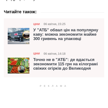
Читайте також:
Категорія
Дата публікації
06 квітня, 15:25
ЦІНИ
У "АТБ" обвал цін на популярну
каву: можна зекономити майже
300 гривень на упаковці
Категорія
Дата публікації
06 квітня, 14:18
ЦІНИ
Точно не в "АТБ": де вдасться
зекономити 115 грн на кілограмі
свіжих огірків до Великодня