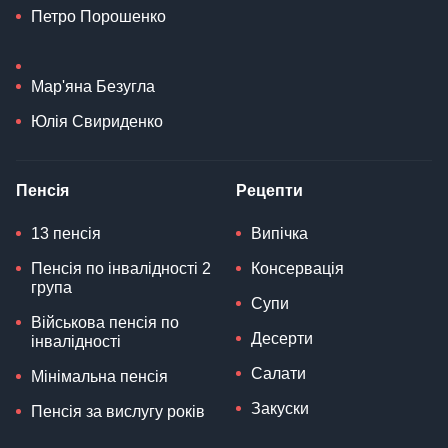
Петро Порошенко
Мар'яна Безугла
Юлія Свириденко
Пенсія
Рецепти
13 пенсія
Випічка
Пенсія по інвалідності 2
Консервація
група
Супи
Військова пенсія по
Десерти
інвалідності
Салати
Мінімальна пенсія
Закуски
Пенсія за вислугу років