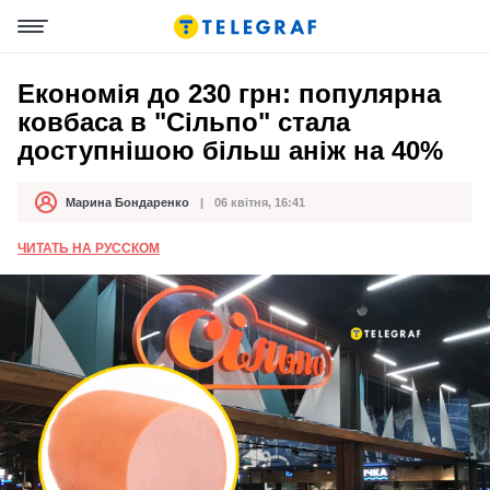
Економія до 230 грн: популярна
ковбаса в "Сільпо" стала
доступнішою більш аніж на 40%
Марина Бондаренко
06 квітня, 16:41
Автор
Дата публікації
ЧИТАТЬ НА РУССКОМ