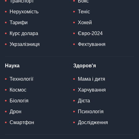
Транспорт
Бокс
Нерухомість
Теніс
Тарифи
Хокей
Курс долара
Євро-2024
Укрзалізниця
Фехтування
Наука
Здоров'я
Технології
Мама і дитя
Космос
Харчування
Біологія
Дієта
Дрон
Психологія
Смартфон
Дослідження