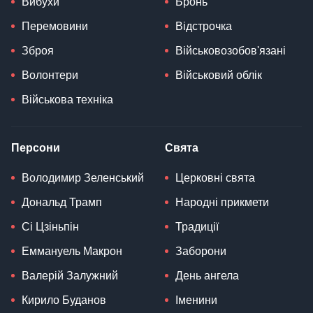
Вибухи
Бронь
Перемовини
Відстрочка
Зброя
Військовозобов'язані
Волонтери
Військовий облік
Військова техніка
Персони
Свята
Володимир Зеленський
Церковні свята
Дональд Трамп
Народні прикмети
Сі Цзіньпін
Традиції
Еммануель Макрон
Заборони
Валерій Залужний
День ангела
Кирило Буданов
Іменини