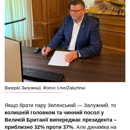
Валерій Залужний. Фото: t.me/Zaluzhnui
Якщо брати пару Зеленський — Залужний, то
колишній головком та чинний посол у
Великій Британії випереджає президента –
приблизно 32% проти 37%
. Але динаміка на