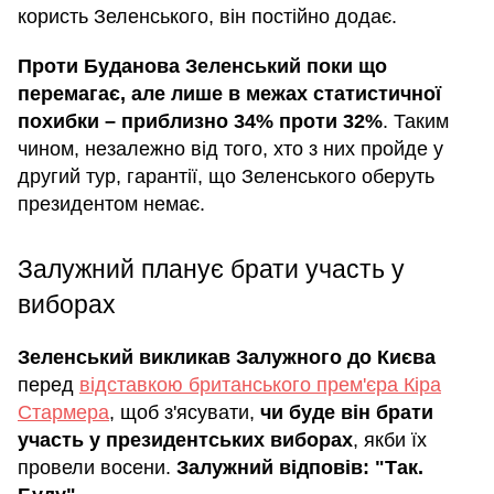
користь Зеленського, він постійно додає.
Проти Буданова Зеленський поки що
перемагає, але лише в межах статистичної
похибки – приблизно 34% проти 32%
. Таким
чином, незалежно від того, хто з них пройде у
другий тур, гарантії, що Зеленського оберуть
президентом немає.
Залужний планує брати участь у
виборах
Зеленський викликав Залужного до Києва
перед
відставкою британського прем'єра Кіра
Стармера
, щоб з'ясувати,
чи буде він брати
участь у президентських виборах
, якби їх
провели восени.
Залужний відповів: "Так.