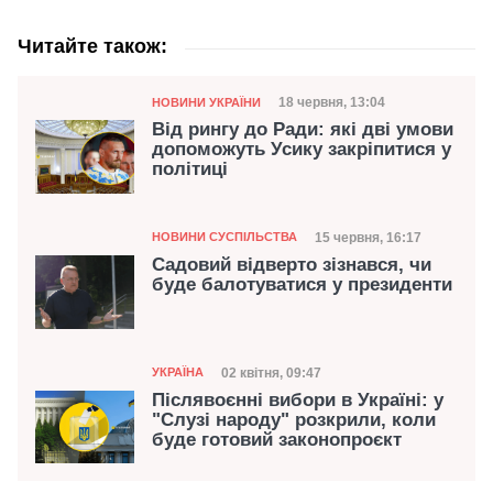
Читайте також:
Категорія
Дата публікації
18 червня, 13:04
НОВИНИ УКРАЇНИ
Від рингу до Ради: які дві умови
допоможуть Усику закріпитися у
політиці
Категорія
Дата публікації
15 червня, 16:17
НОВИНИ СУСПІЛЬСТВА
Садовий відверто зізнався, чи
буде балотуватися у президенти
Категорія
Дата публікації
02 квітня, 09:47
УКРАЇНА
Післявоєнні вибори в Україні: у
"Слузі народу" розкрили, коли
буде готовий законопроєкт