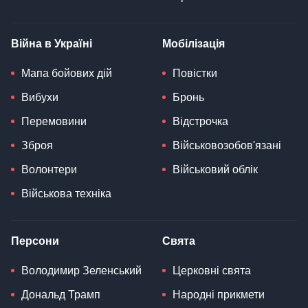
Війна в Україні
Мобілізація
Мапа бойових дій
Повістки
Вибухи
Бронь
Перемовини
Відстрочка
Зброя
Військовозобов'язані
Волонтери
Військовий облік
Військова техніка
Персони
Свята
Володимир Зеленський
Церковні свята
Дональд Трамп
Народні прикмети