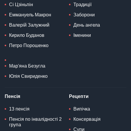
Сі Цзіньпін
Традиції
Еммануель Макрон
Заборони
Валерій Залужний
День ангела
Кирило Буданов
Іменини
Петро Порошенко
Мар'яна Безугла
Юлія Свириденко
Пенсія
Рецепти
13 пенсія
Випічка
Пенсія по інвалідності 2
Консервація
група
Супи