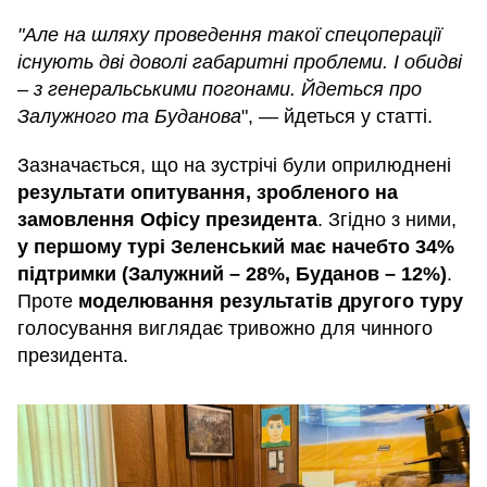
"Але на шляху проведення такої спецоперації
існують дві доволі габаритні проблеми. І обидві
– з генеральськими погонами. Йдеться про
Залужного та Буданова
", — йдеться у статті.
Зазначається, що на зустрічі були оприлюднені
результати опитування, зробленого на
замовлення Офісу президента
. Згідно з ними,
у першому турі Зеленський має начебто 34%
підтримки (Залужний – 28%, Буданов – 12%)
.
Проте
моделювання результатів другого туру
голосування виглядає тривожно для чинного
президента.