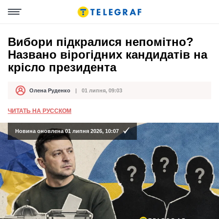
Вибори підкралися непомітно?
Названо вірогідних кандидатів на
крісло президента
Олена Руденко
01 липня, 09:03
Автор
Дата публікації
ЧИТАТЬ НА РУССКОМ
Новина оновлена 01 липня 2026, 10:07