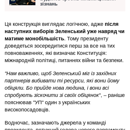
зізнань
Ця конструкція виглядає логічною, адже
після
наступних виборів Зеленський уже навряд чи
матиме монобільшість
. Тому президенту
доведеться зосередитися перш за все на тих
повноваженнях, які визначає Конституція:
міжнародній політиці, питаннях війни та безпеки.
"Нам важливо, щоб Зеленський міг із західних
партнерів вибивати ті ресурси, які вони йому
обіцяли. Бо прийде нова людина, і вони всі
спробують зіскочити зі своїх обіцянок
", – раніше
пояснював "УП" один з українських
високопосадовців.
Водночас, зазначають джерела у команді
президента, потужний голова нового парламенту