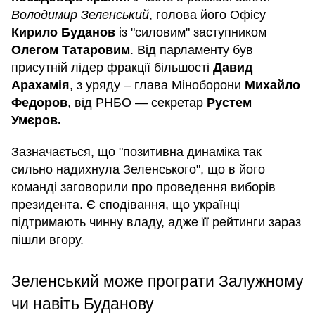
Володимир Зеленський
, голова його Офісу
Кирило Буданов
із "силовим" заступником
Олегом Татаровим
. Від парламенту був
присутній лідер фракції більшості
Давид
Арахамія
, з уряду – глава Міноборони
Михайло
Федоров
, від РНБО — секретар
Рустем
Умєров.
Зазначається, що "позитивна динаміка так
сильно надихнула Зеленського", що в його
команді заговорили про проведення виборів
президента. Є сподівання, що українці
підтримають чинну владу, адже її рейтинги зараз
пішли вгору.
Зеленський може програти Залужному
чи навіть Буданову