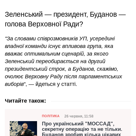
Зеленський — президент, Буданов —
голова Верховної Ради?
"За словами співрозмовників УП, усередині
владної команди існує впливова група, яка
вважає оптимальним сценарій, за якого
Зеленський переобирається на другий
президентський строк, а Буданов, скажімо,
очолює Верховну Раду після парламентських
виборів
", — йдеться у статті.
Читайте також:
Категорія
Дата публікації
26 червня, 11:58
ПОЛІТИКА
Про український "МОССАД",
секретну операцію та не тільки.
Буданов зробив кілька цікавих