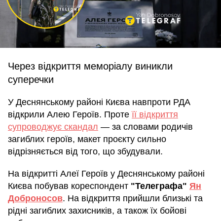
Через відкриття меморіалу виникли
суперечки
У Деснянському районі Києва навпроти РДА
відкрили Алею Героїв. Проте
її відкриття
супроводжує скандал
— за словами родичів
загиблих героїв, макет проєкту сильно
відрізняється від того, що збудували.
На відкритті Алеї Героїв у Деснянському районі
Києва побував кореспондент
"Телеграфа"
Ян
Доброносов
. На відкриття прийшли близькі та
рідні загиблих захисників, а також їх бойові