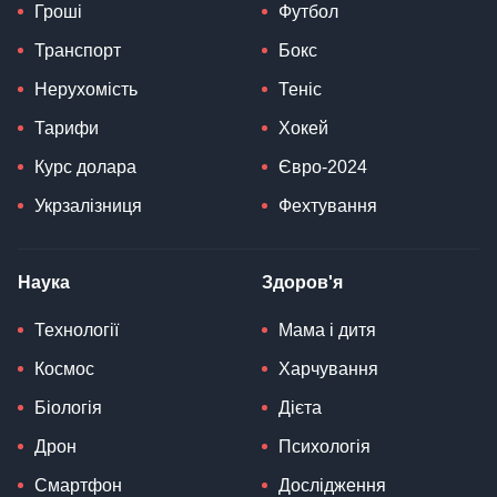
Гроші
Футбол
Транспорт
Бокс
Нерухомість
Теніс
Тарифи
Хокей
Курс долара
Євро-2024
Укрзалізниця
Фехтування
Наука
Здоров'я
Технології
Мама і дитя
Космос
Харчування
Біологія
Дієта
Дрон
Психологія
Смартфон
Дослідження