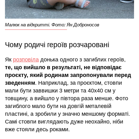
Малюк на відкритті. Фото: Ян Доброносов
Чому родичі героїв розчаровані
Як
розповіла
донька одного з загиблих героїв,
те, що вийшло в результаті, не відповідає
проєкту, який родинам запропонували перед
зведенням
. Наприклад, за проєктом, стовпи
мали бути заввишки 3 метри та 40х40 см у
товщину, а вийшло у півтора раза менше. Фото
загиблого мало бути на довгій металевій
пластині, а зробили у значно меншому форматі.
Самі стовпи виглядають дуже неохайно, ніби
вже стояли десь роками.