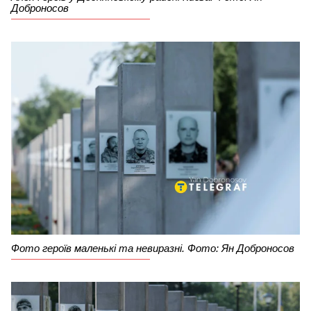
Доброносов
Фото героїв маленькі та невиразні. Фото: Ян Доброносов