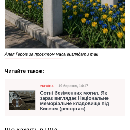
Алея Героїв за проєктом мала виглядати так
Читайте також:
Категорія
Дата публікації
19 березня, 14:17
УКРАЇНА
Сотні безіменних могил. Як
зараз виглядає Національне
меморіальне кладовище під
Києвом (репортаж)