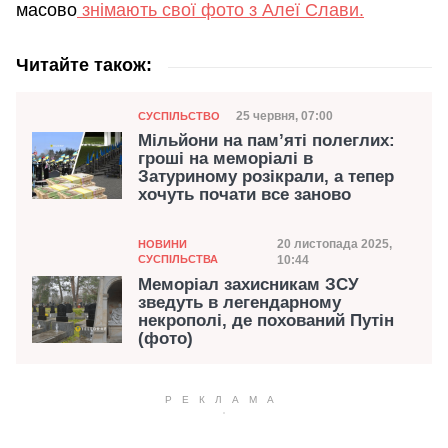
масово
знімають свої фото з Алеї Слави.
Читайте також:
Категорія
Дата публікації
25 червня, 07:00
СУСПІЛЬСТВО
Мільйони на пам’яті полеглих:
гроші на меморіалі в
Затуриному розікрали, а тепер
хочуть почати все заново
Категорія
Дата публікації
20 листопада 2025,
НОВИНИ
СУСПІЛЬСТВА
10:44
Меморіал захисникам ЗСУ
зведуть в легендарному
некрополі, де похований Путін
(фото)