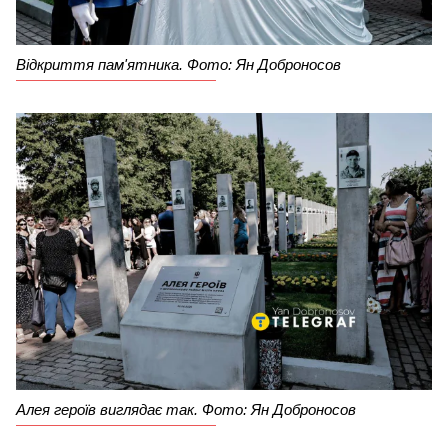
Відкриття пам'ятника. Фото: Ян Доброносов
Алея героїв виглядає так. Фото: Ян Доброносов