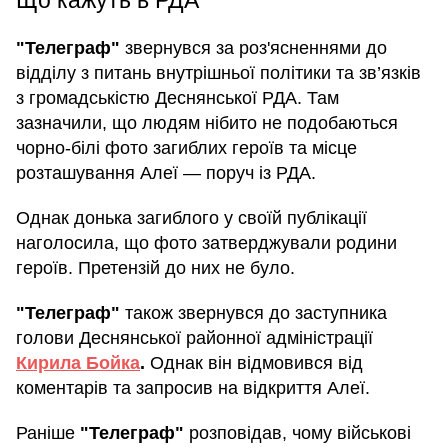
Що кажуть в РДА
"Телеграф"
звернувся за роз'ясненнями до
відділу з питань внутрішньої політики та зв’язків
з громадськістю Деснянської РДА. Там
зазначили, що людям нібито не подобаються
чорно-білі фото загиблих героїв та місце
розташування Алеї — поруч із РДА.
Однак донька загиблого у своїй публікації
наголосила, що фото затверджували родини
героїв. Претензій до них не було.
"Телеграф"
також звернувся до заступника
голови Деснянської районної адміністрації
Кирила Бойка
.
Однак він відмовився від
коментарів та запросив на відкриття Алеї.
Раніше
"Телеграф"
розповідав, чому військові