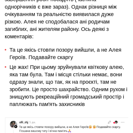
однорічників є вже зараз). Однак різниця між
очікуванням та реальністю виявилася дуже
різкою. Алея не сподобалася ані родичам
загиблих, ані жителям району. Ось деякі з
коментарів:
Та це якісь стовпи позору вийшли, а не Алея
Героїв. Подавайте скаргу
Це жах! При цьому зруйнували квіткову алею,
яка там була. Там і місця стільки немає, вони
одразу знали, що так, як на проєкті, там не
зробити. Це просто шахрайство. Одним рухом і
знищують рекреаційний громадський простір і
паплюжать пам'ять захисників