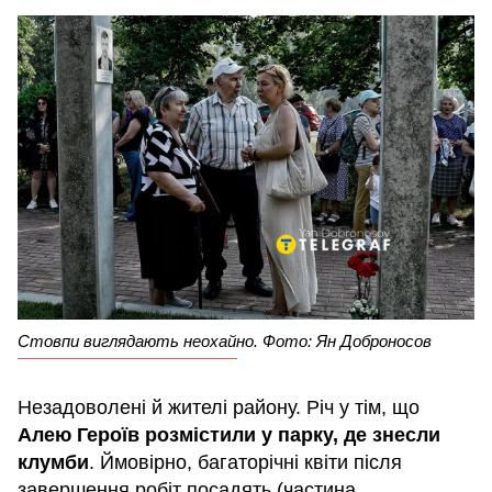
Стовпи виглядають неохайно. Фото: Ян Доброносов
Незадоволені й жителі району. Річ у тім, що
Алею Героїв розмістили у парку, де знесли
клумби
. Ймовірно, багаторічні квіти після
завершення робіт посадять (частина