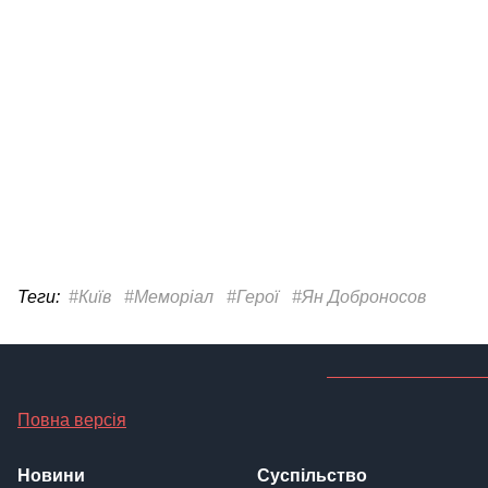
Теги:
#Київ
#Меморіал
#Герої
#Ян Доброносов
Повна версія
Новини
Суспільство