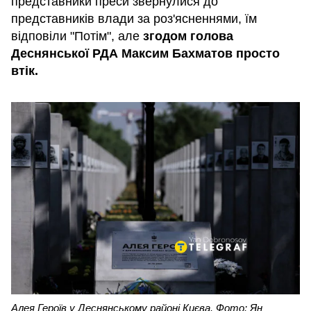
представники преси звернулися до
представників влади за роз'ясненнями, їм
відповіли "Потім", але
згодом голова
Деснянської РДА Максим Бахматов просто
втік.
Алея Героїв у Деснянському районі Києва. Фото: Ян