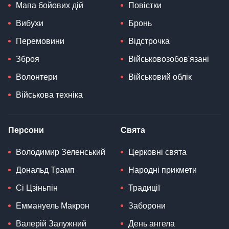
Мапа бойових дій
Повістки
Вибухи
Бронь
Перемовини
Відстрочка
Зброя
Військовозобов'язані
Волонтери
Військовий облік
Військова техніка
Персони
Свята
Володимир Зеленський
Церковні свята
Дональд Трамп
Народні прикмети
Сі Цзіньпін
Традиції
Еммануель Макрон
Заборони
Валерій Залужний
День ангела