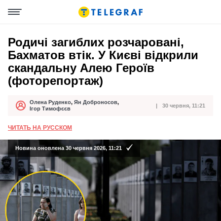
Родичі загиблих розчаровані,
Бахматов втік. У Києві відкрили
скандальну Алею Героїв
(фоторепортаж)
Олена Руденко
,
Ян Доброносов
,
30 червня, 11:21
Автор
Дата публікації
Ігор Тимофєєв
ЧИТАТЬ НА РУССКОМ
Новина оновлена 30 червня 2026, 11:21