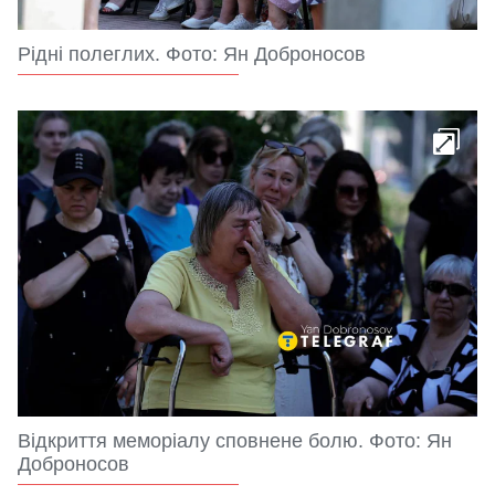
Рідні полеглих. Фото: Ян Доброносов
Відкриття меморіалу сповнене болю. Фото: Ян
Доброносов