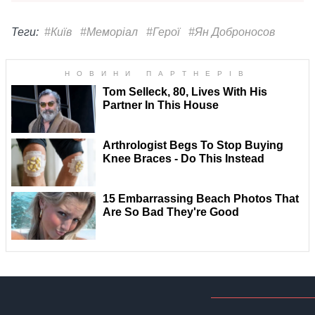
Теги:
#Київ
#Меморіал
#Герої
#Ян Доброносов