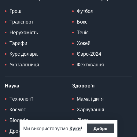
Гроші
Футбол
Транспорт
Бокс
Нерухомість
Теніс
Тарифи
Хокей
Курс долара
Євро-2024
Укрзалізниця
Фехтування
Наука
Здоров'я
Технології
Мама і дитя
Космос
Харчування
Біологія
Дієта
Ми використовуємо
Куки
!
Добре
Дрон
Психологія