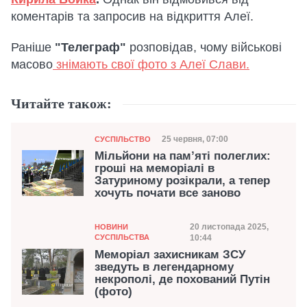
коментарів та запросив на відкриття Алеї.
Раніше
"Телеграф"
розповідав, чому військові
масово
знімають свої фото з Алеї Слави.
Читайте також:
Категорія
Дата публікації
25 червня, 07:00
СУСПІЛЬСТВО
Мільйони на пам’яті полеглих:
гроші на меморіалі в
Затуриному розікрали, а тепер
хочуть почати все заново
Категорія
Дата публікації
20 листопада 2025,
НОВИНИ
СУСПІЛЬСТВА
10:44
Меморіал захисникам ЗСУ
зведуть в легендарному
некрополі, де похований Путін
(фото)