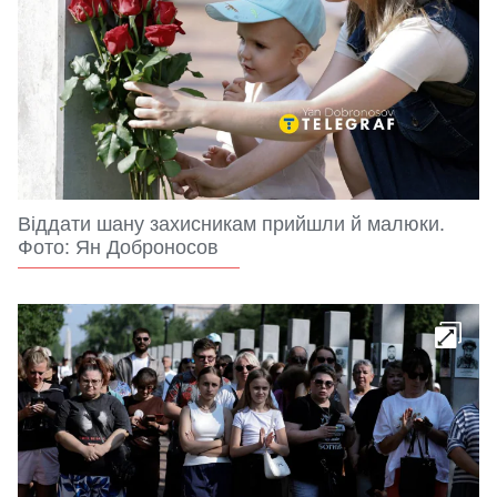
Віддати шану захисникам прийшли й малюки.
Фото: Ян Доброносов