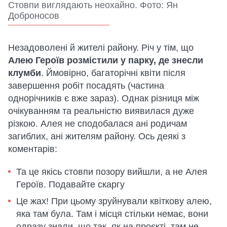
Стовпи виглядають неохайно. Фото: Ян
Доброносов
Незадоволені й жителі району. Річ у тім, що
Алею Героїв розмістили у парку, де знесли
клумби
. Ймовірно, багаторічні квіти після
завершення робіт посадять (частина
однорічників є вже зараз). Однак різниця між
очікуванням та реальністю виявилася дуже
різкою. Алея не сподобалася ані родичам
загиблих, ані жителям району. Ось деякі з
коментарів:
Та це якісь стовпи позору вийшли, а не Алея
Героїв. Подавайте скаргу
Це жах! При цьому зруйнували квіткову алею,
яка там була. Там і місця стільки немає, вони
одразу знали, що так, як на проєкті, там не