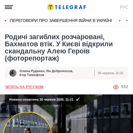
РУС
ПЕРЕГОВОРИ ПРО ЗАВЕРШЕННЯ ВІЙНИ В УКРАЇНІ
КОН
Родичі загиблих розчаровані,
Бахматов втік. У Києві відкрили
скандальну Алею Героїв
(фоторепортаж)
Олена Руденко
,
Ян Доброносов
,
30 червня, 11:21
Автор
Дата публікації
Ігор Тимофєєв
АВТОР
552
ЧИТАТЬ НА РУССКОМ
Новина оновлена 30 червня 2026, 11:21