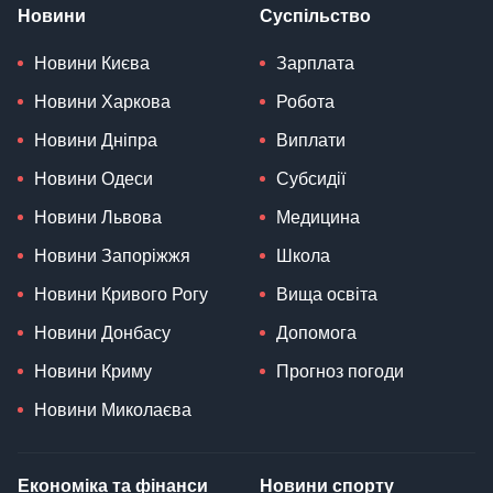
Новини
Суспільство
Новини Києва
Зарплата
Новини Харкова
Робота
Новини Дніпра
Виплати
Новини Одеси
Субсидії
Новини Львова
Медицина
Новини Запоріжжя
Школа
Новини Кривого Рогу
Вища освіта
Новини Донбасу
Допомога
Новини Криму
Прогноз погоди
Новини Миколаєва
Економіка та фінанси
Новини спорту