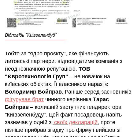
Відповідь "Київзеленбуд"
Тобто за "ядро проєкту", яке фінансують
литовські партнери, відповідатиме компанія з
неоднозначною репутацією.
ТОВ
"Євротехнологія Груп"
– не новачок на
київських об’єктах. Її власником наразі є
Володимир Бойправ
. Раніше серед засновників
фігурував брат
чинного керівника
Тарас
Бойправ
– колишній заступник гендиректора
"Київзеленбуду". Цей факт посадовець навіть
зазначав у одній зі
своїх декларацій
, проте
пізніше прибрав згадку про фірму і вийшов зі