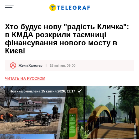
Хто будує нову "радість Кличка":
в КМДА розкрили таємниці
фінансування нового мосту в
Києві
Женя Хамстер
15 квітня, 09:00
Автор
Дата публікації
ЧИТАТЬ НА РУССКОМ
Новина оновлена 15 квітня 2026, 11:17