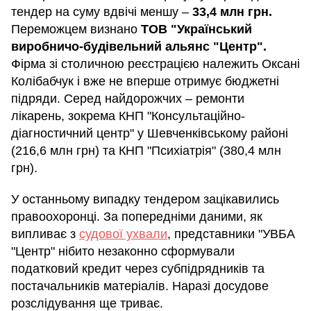
тендер на суму вдвічі меншу –
33,4 млн грн.
Переможцем визнано
ТОВ "Український
виробничо-будівельний альянс "Центр".
Фірма зі столичною реєстрацією належить Оксані
Колібабчук і вже не вперше отримує бюджетні
підряди. Серед найдорожчих – ремонти
лікарень, зокрема КНП "Консультаційно-
діагностичний центр" у Шевченківському районі
(216,6 млн грн) та КНП "Психіатрія" (380,4 млн
грн).
У останньому випадку тендером зацікавились
правоохоронці. За попередніми даними, як
випливає з
судової ухвали
, представники "УВБА
"Центр" нібито незаконно сформували
податковий кредит через субпідрядників та
постачальників матеріалів. Наразі досудове
розслідування ще триває.