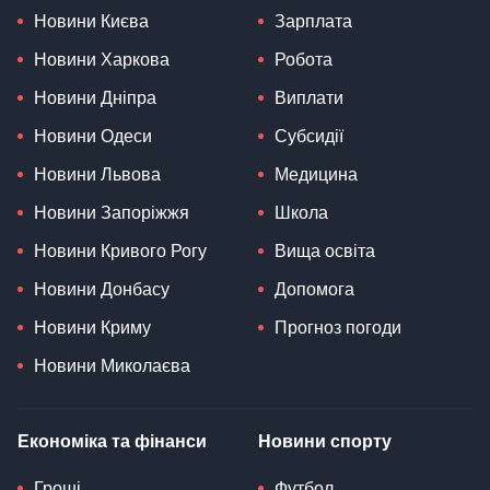
Новини Києва
Зарплата
Новини Харкова
Робота
Новини Дніпра
Виплати
Новини Одеси
Субсидії
Новини Львова
Медицина
Новини Запоріжжя
Школа
Новини Кривого Рогу
Вища освіта
Новини Донбасу
Допомога
Новини Криму
Прогноз погоди
Новини Миколаєва
Економіка та фінанси
Новини спорту
Гроші
Футбол