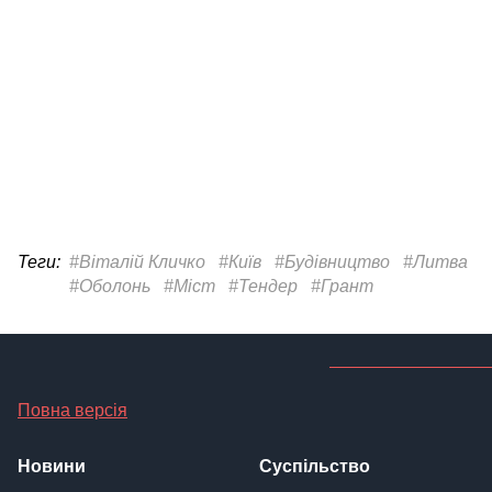
Теги:
#Віталій Кличко
#Київ
#Будівництво
#Литва
#Оболонь
#Міст
#Тендер
#Грант
Повна версія
Новини
Суспільство