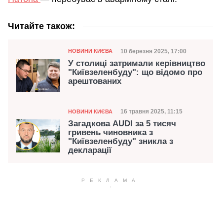
Читайте також:
Категорія
Дата публікації
10 березня 2025, 17:00
НОВИНИ КИЄВА
У столиці затримали керівництво
"Київзеленбуду": що відомо про
арештованих
Категорія
Дата публікації
16 травня 2025, 11:15
НОВИНИ КИЄВА
Загадкова AUDI за 5 тисяч
гривень чиновника з
"Київзеленбуду" зникла з
декларації