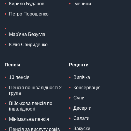
Кирило Буданов
Іменини
Петро Порошенко
Мар'яна Безугла
Юлія Свириденко
Пенсія
Рецепти
13 пенсія
Випічка
Пенсія по інвалідності 2
Консервація
група
Супи
Військова пенсія по
Десерти
інвалідності
Салати
Мінімальна пенсія
Закуски
Пенсія за вислугу років