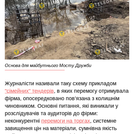
Основа для майбутнього Мосту Дружби
Журналісти називали таку схему прикладом
"сімейних" тендерів
, в яких перемогу отримувала
фірма, опосередковано пов’язана з колишнім
чиновником. Основні питання, які виникали у
розслідувачів та аудиторів до фірми:
неконкурентні
перемоги на торгах
, системне
завищення цін на матеріали, сумнівна якість