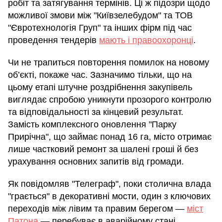
робіт та затягування термінів. Ці ж підозри щодо
можливої змови між "Київзелебудом" та ТОВ
"Євротехнологія Груп" та інших фірм під час
проведення тендерів
мають і правоохоронці
.
Чи не трапиться повторення помилок на новому
об’єкті, покаже час. Зазначимо тільки, що на
цьому етапі штучне роздрібнення закупівель
виглядає спробою уникнути прозорого контролю
та відповідальності за кінцевий результат.
Замість комплексного оновлення "Парку
Прирічна", що займає понад 16 га, місто отримає
лише частковий ремонт за шалені гроші й без
урахування основних запитів від громади.
Як повідомляв "Телеграф", поки столична влада
"грається" в декоративні мости, один з ключових
переходів між лівим та правим берегом —
міст
Патона
— перебуває в аварійному стані.