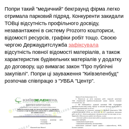
Попри такий "медичний" бекграунд фірма легко
отримала парковий підряд. Конкуренти закидали
ТОВці відсутність профільного досвіду,
незавантажені в систему Prozorro кошториси,
відомості ресурсів, графіки робіт тощо. Своєю
чергою Держаудитслужба
зафіксувала
відсутність повної відомості матеріалів, а також
характеристик будівельних матеріалів у додатку
до договору, що вимагає закон "Про публічні
закупівлі". Попри ці зауваження "Київзеленбуд"
розпочав співпрацю з "УВБА "Центр".