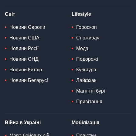
Світ
Lifestyle
Новини Європи
Гороскоп
Новини США
Споживач
Новини Росії
Мода
Новини СНД
Подорожі
Новини Китаю
Культура
Новини Беларусі
Лайфхак
Магнітні бурі
Привітання
Війна в Україні
Мобілізація
Мапа бойових дій
Повістки