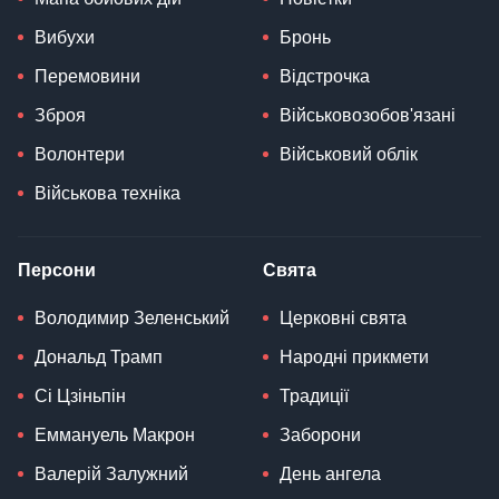
Вибухи
Бронь
Перемовини
Відстрочка
Зброя
Військовозобов'язані
Волонтери
Військовий облік
Військова техніка
Персони
Свята
Володимир Зеленський
Церковні свята
Дональд Трамп
Народні прикмети
Сі Цзіньпін
Традиції
Еммануель Макрон
Заборони
Валерій Залужний
День ангела