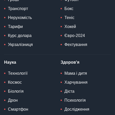
Транспорт
Бокс
Нерухомість
Теніс
Тарифи
Хокей
Курс долара
Євро-2024
Укрзалізниця
Фехтування
Наука
Здоров'я
Технології
Мама і дитя
Космос
Харчування
Біологія
Дієта
Дрон
Психологія
Смартфон
Дослідження