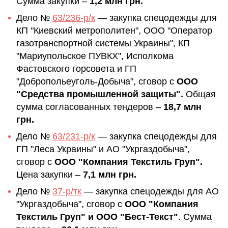
Сумма закупки –
1,2 млн грн.
Дело №
63/236-р/к
— закупка спецодежды для
КП "Киевский метрополитен", ООО "Оператор
газотранспортной системы Украины", КП
"Мариупольское ПУВКХ", Исполкома
Фастовского горсовета и ГП
"Добропольеуголь-Добыча", сговор с
ООО
"Средства промышленной защиты".
Общая
сумма согласованных тендеров –
18,7 млн
грн.
Дело №
63/231-р/к
— закупка спецодежды для
ГП "Леса Украины" и АО "Укргаздобыча",
сговор с
ООО "Компания Текстиль Груп".
Цена закупки –
7,1 млн грн.
Дело №
37-р/тк
— закупка спецодежды для АО
"Укргаздобыча", сговор с
ООО "Компания
Текстиль Груп" и ООО "Бест-Текст"
. Сумма