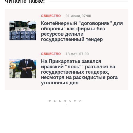
Читайте также:
Категория
Дата публикации
01 июня, 07:00
ОБЩЕСТВО
Контейнерный "договорняк" для
обороны: как фирмы без
ресурсов делили
государственный тендер
Категория
Дата публикации
13 мая, 07:00
ОБЩЕСТВО
На Прикарпатье завелся
иракский "лось": разъелся на
государственных тендерах,
несмотря на раскидистые рога
уголовных дел