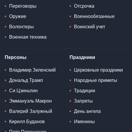
Переговоры
Отсрочка
Оружие
Военнообязанные
Волонтеры
Воинский учет
Военная техника
Персоны
Праздники
Владимир Зеленский
Церковные праздники
Дональд Трамп
Народные приметы
Си Цзиньпин
Традиции
Эммануэль Макрон
Запреты
Валерий Залужный
День ангела
Кирилл Буданов
Именины
Петр Порошенко