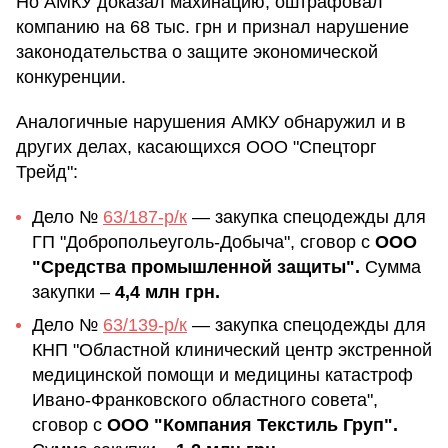
Но АМКУ доказал махинацию, оштрафовал
компанию на 68 тыс. грн и признал нарушение
законодательства о защите экономической
конкуренции.
Аналогичные нарушения АМКУ обнаружил и в
других делах, касающихся ООО "Спецторг
Трейд":
Дело №
63/187-р/к
— закупка спецодежды для
ГП "Добропольеуголь-Добыча", сговор с
ООО
"Средства промышленной защиты".
Сумма
закупки –
4,4 млн грн.
Дело №
63/139-р/к
— закупка спецодежды для
КНП "Областной клинический центр экстренной
медицинской помощи и медицины катастроф
Ивано-Франковского областного совета",
сговор с
ООО "Компания Текстиль Груп".