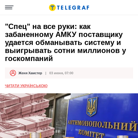
"Спец" на все руки: как
забаненному АМКУ поставщику
удается обманывать систему и
выигрывать сотни миллионов у
госкомпаний
Женя Хамстер
03 июня, 07:00
Автор
Дата публикации
ЧИТАТИ УКРАЇНСЬКОЮ