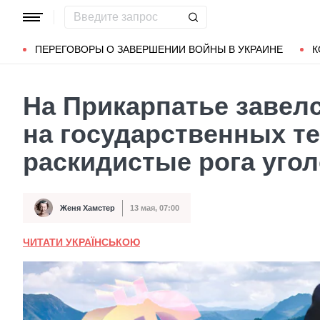
Популярные запросы
Мариуполь
Донбасс
Зеленский
ПЕРЕГОВОРЫ О ЗАВЕРШЕНИИ ВОЙНЫ В УКРАИНЕ
К
На Прикарпатье завелс
на государственных те
раскидистые рога уго
Женя Хамстер
13 мая, 07:00
Автор
Дата публикации
ЧИТАТИ УКРАЇНСЬКОЮ