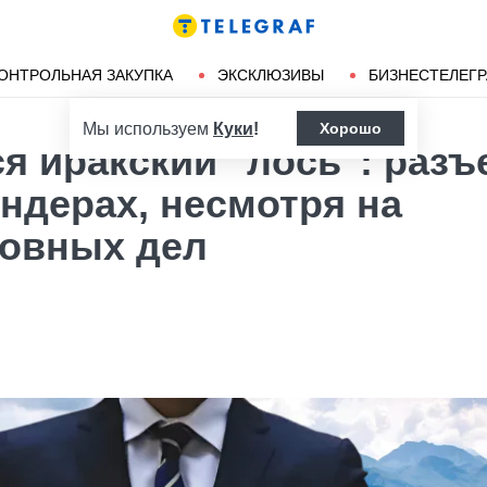
Ленд-лиз
Херсон
ОНТРОЛЬНАЯ ЗАКУПКА
ЭКСКЛЮЗИВЫ
БИЗНЕСТЕЛЕГ
Мы используем
Куки
!
Хорошо
я иракский "лось": разъ
ндерах, несмотря на
ловных дел