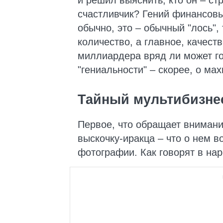
и решил выяснить, кто он – ст
счастливчик? Гений финансовы
обычно, это – обычный "лось",
количество, а главное, качест
миллиардера вряд ли может го
"гениальности" – скорее, о ма
Тайный мультибизне
Первое, что обращает вниман
выскочку-иракца – что о нем в
фотографии. Как говорят в нар