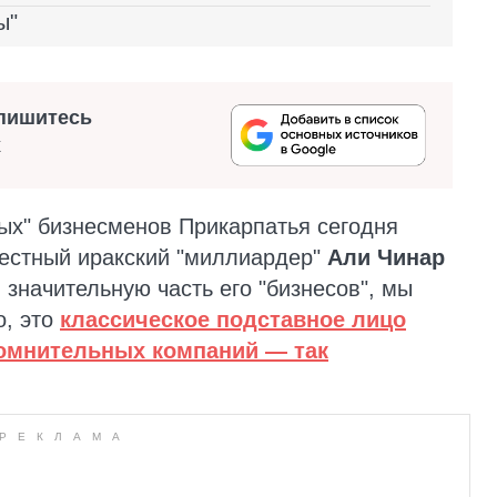
ы"
пишитесь
х
ых" бизнесменов Прикарпатья сегодня
вестный иракский "миллиардер"
Али Чинар
 значительную часть его "бизнесов", мы
о, это
классическое подставное лицо
сомнительных компаний — так