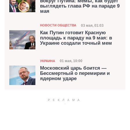
вокруг Путина: мемы, как будет
выглядеть глава РФ на параде 9
мая
Категория
Дата публикации
03 мая, 01:03
НОВОСТИ ОБЩЕСТВА
Как Путин готовит Красную
площадь к параду на 9 мая: в
Украине создали точный мем
Категория
Дата публикации
01 мая, 10:00
УКРАИНА
Московский царь боится —
Бессмертный о перемирии и
ядерном ударе