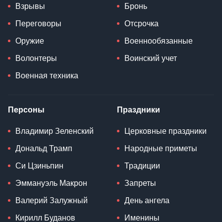
Взрывы
Бронь
Переговоры
Отсрочка
Оружие
Военнообязанные
Волонтеры
Воинский учет
Военная техника
Персоны
Праздники
Владимир Зеленский
Церковные праздники
Дональд Трамп
Народные приметы
Си Цзиньпин
Традиции
Эммануэль Макрон
Запреты
Валерий Залужный
День ангела
Кирилл Буданов
Именины