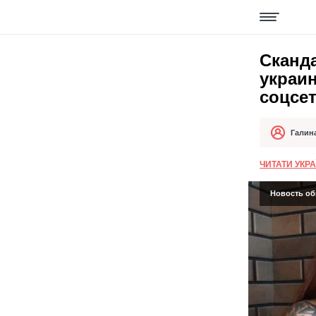
Сканд
украи
соцсет
Галин
Автор
Дата публи
ЧИТАТИ УКР
Новость об