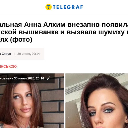
альная Анна Алхим внезапно появил
нской вышиванке и вызвала шумиху 
ях (фото)
а Струс
30 июня, 20:14
кации
АЇНСЬКОЮ
новлена 30 июня 2026, 20:16