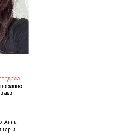
опадала
 внезапно
нимки
их Анна
 гор и