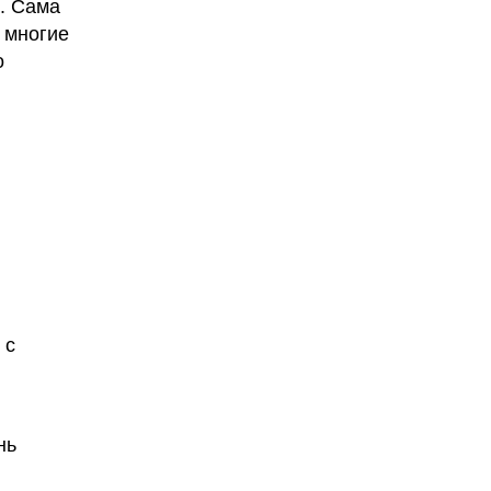
. Сама
м многие
о
 с
нь