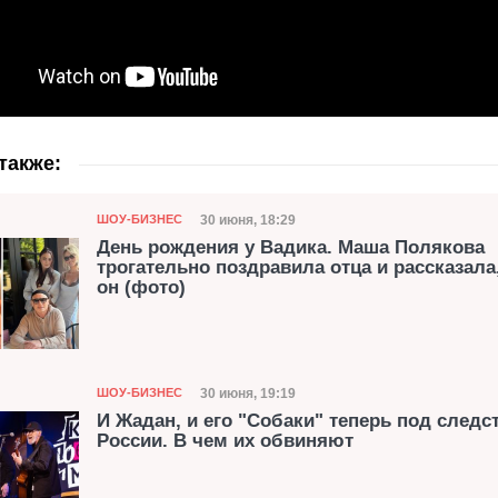
также:
Категория
Дата публикации
30 июня, 18:29
ШОУ-БИЗНЕС
День рождения у Вадика. Маша Полякова
трогательно поздравила отца и рассказала
он (фото)
Категория
Дата публикации
30 июня, 19:19
ШОУ-БИЗНЕС
И Жадан, и его "Собаки" теперь под следс
России. В чем их обвиняют