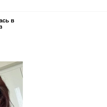
ась в
в