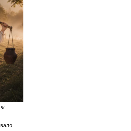
5/
звало