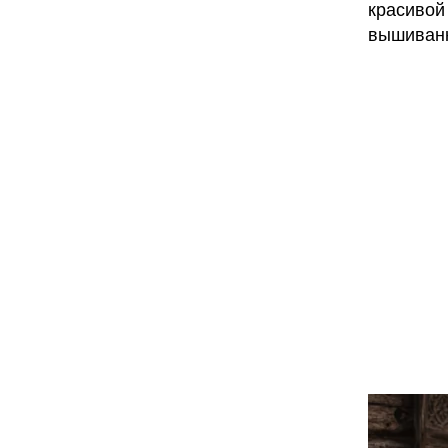
красивой
вышиванк