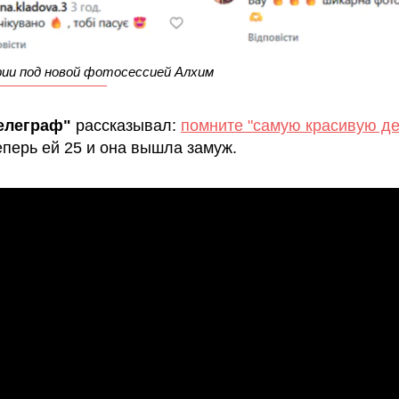
ии под новой фотосессией Алхим
елеграф"
рассказывал:
помните "самую красивую де
еперь ей 25 и она вышла замуж.