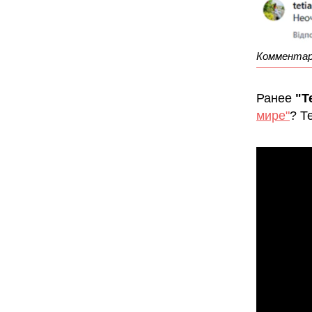
Комментар
Ранее
"Т
мире"
? Т