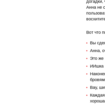
догадки,
Анна не 
пользова
восхитит
Вот что 
Вы сде
Анна, о
Это же
ИИшка
Наконец
бровям
Вау, ш
Каждая
хороша