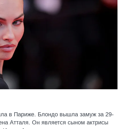
ла в Париже. Блондо вышла замуж за 29-
ена Атталя. Он является сыном актрисы