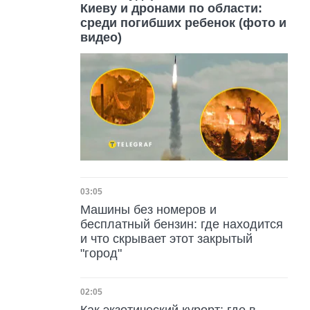
Киеву и дронами по области:
среди погибших ребенок (фото и
видео)
Дата публикации
03:05
Машины без номеров и
бесплатный бензин: где находится
и что скрывает этот закрытый
"город"
Дата публикации
02:05
Как экзотический курорт: где в