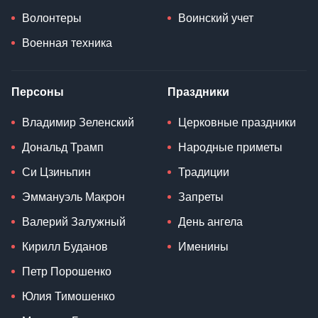
Волонтеры
Воинский учет
Военная техника
Персоны
Праздники
Владимир Зеленский
Церковные праздники
Дональд Трамп
Народные приметы
Си Цзиньпин
Традиции
Эммануэль Макрон
Запреты
Валерий Залужный
День ангела
Кирилл Буданов
Именины
Петр Порошенко
Юлия Тимошенко