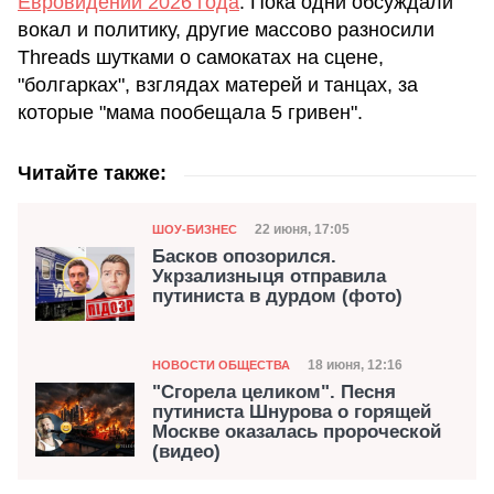
Евровидении 2026 года
. Пока одни обсуждали
вокал и политику, другие массово разносили
Threads шутками о самокатах на сцене,
"болгарках", взглядах матерей и танцах, за
которые "мама пообещала 5 гривен".
Читайте также:
Категория
Дата публикации
22 июня, 17:05
ШОУ-БИЗНЕС
Басков опозорился.
Укрзализныця отправила
путиниста в дурдом (фото)
Категория
Дата публикации
18 июня, 12:16
НОВОСТИ ОБЩЕСТВА
"Сгорела целиком". Песня
путиниста Шнурова о горящей
Москве оказалась пророческой
(видео)