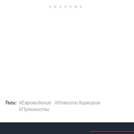
Теги:
#Евровидение
#Новости Киркоров
#Путинисты