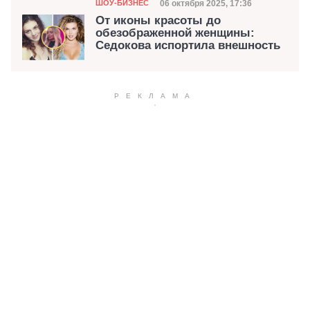
Категория
Дата публикации
06 октября 2025, 17:36
ШОУ-БИЗНЕС
От иконы красоты до
обезображенной женщины:
Седокова испортила внешность