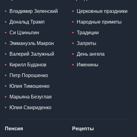
Владимир Зеленский
Церковные праздники
Дональд Трамп
Народные приметы
Си Цзиньпин
Традиции
Эммануэль Макрон
Запреты
Валерий Залужный
День ангела
Кирилл Буданов
Именины
Петр Порошенко
Юлия Тимошенко
Марьяна Безуглая
Юлия Свириденко
Пенсия
Рецепты