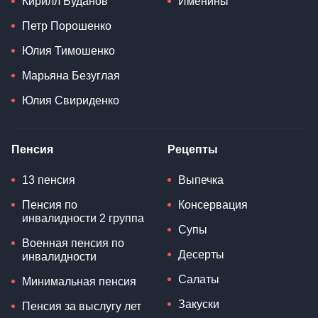
Кирилл Буданов
Именины
Петр Порошенко
Юлия Тимошенко
Марьяна Безуглая
Юлия Свириденко
Пенсия
Рецепты
13 пенсия
Выпечка
Пенсия по
Консервация
инвалидности 2 группа
Супы
Военная пенсия по
Десерты
инвалидности
Салаты
Минимальная пенсия
Закуски
Пенсия за выслугу лет