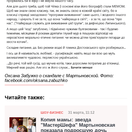
Оксана Забужко о скандале с Мартыновской. Фото:
facebook.com/oksana.zabuzhko
Читайте также:
Категория
Дата публикации
31 марта, 11:12
ШОУ-БИЗНЕС
Копия мамы: звезда
"МастерШефа" Мартыновская
показала подросшую дочь