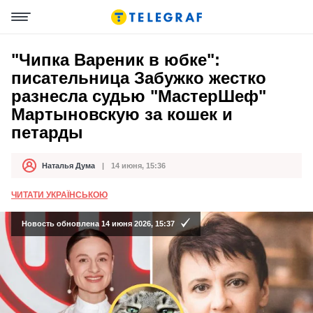
"Чипка Вареник в юбке":
писательница Забужко жестко
разнесла судью "МастерШеф"
Мартыновскую за кошек и
петарды
Наталья Дума
14 июня, 15:36
Автор
Дата публикации
ЧИТАТИ УКРАЇНСЬКОЮ
Новость обновлена 14 июня 2026, 15:37