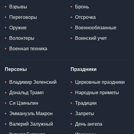
Взрывы
Бронь
Переговоры
Отсрочка
Оружие
Военнообязанные
Волонтеры
Воинский учет
Военная техника
Персоны
Праздники
Владимир Зеленский
Церковные праздники
Дональд Трамп
Народные приметы
Си Цзиньпин
Традиции
Эммануэль Макрон
Запреты
Валерий Залужный
День ангела