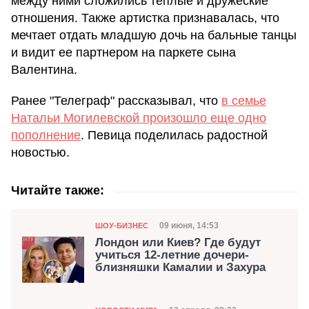
между ними сложились теплые и дружеские
отношения. Также артистка признавалась, что
мечтает отдать младшую дочь на бальные танцы
и видит ее партнером на паркете сына
Валентина.
Ранее "Телеграф" рассказывал, что
в семье
Натальи Могилевской произошло еще одно
пополнение
. Певица поделилась радостной
новостью.
Читайте также:
Категория
Дата публикации
09 июня, 14:53
ШОУ-БИЗНЕС
Лондон или Киев? Где будут
учиться 12-летние дочери-
близняшки Камалии и Захура