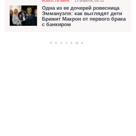
Категория
Дата публикации
13 апреля, 08:32
НОВОСТИ МИРА
Одна из ее дочерей ровесница
Эммануэля: как выглядят дети
Брижит Макрон от первого брака
с банкиром