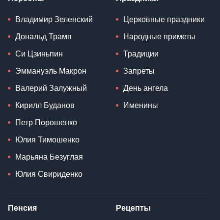
Владимир Зеленский
Церковные праздники
Дональд Трамп
Народные приметы
Си Цзиньпин
Традиции
Эммануэль Макрон
Запреты
Валерий Залужный
День ангела
Кирилл Буданов
Именины
Петр Порошенко
Юлия Тимошенко
Марьяна Безуглая
Юлия Свириденко
Пенсия
Рецепты