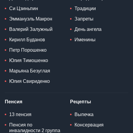
Си Цзиньпин
Традиции
Эммануэль Макрон
Запреты
Валерий Залужный
День ангела
Кирилл Буданов
Именины
Петр Порошенко
Юлия Тимошенко
Марьяна Безуглая
Юлия Свириденко
Пенсия
Рецепты
13 пенсия
Выпечка
Пенсия по
Консервация
инвалидности 2 группа