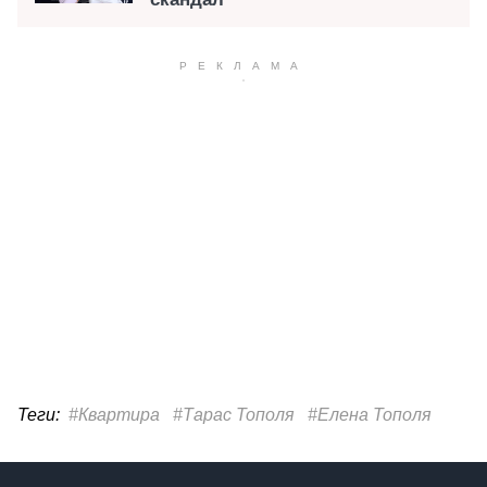
Теги:
#Квартира
#Тарас Тополя
#Елена Тополя