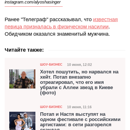
instagram.com/alyoshasinger
Ранее "Телеграф" рассказывал, что
известная
певица призналась в физическом насилии
.
Обидчиком оказался знаменитый мужчина.
Читайте также:
Категория
Дата публикации
10 июня, 12:02
ШОУ-БИЗНЕС
Хотел пошутить, но нарвался на
хейт. Потап внезапно
отреагировал, что его имя
убрали с Аллеи звезд в Киеве
(фото)
Категория
Дата публикации
10 июня, 11:16
ШОУ-БИЗНЕС
Потап и Настя выступят на
одном фестивале с российскими
артистами: в сети разгорелся
скандал