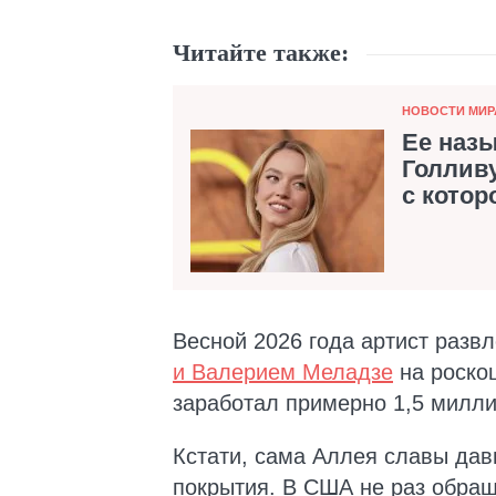
Читайте также:
Категория
НОВОСТИ МИР
Ее наз
Голливу
с котор
Весной 2026 года артист развл
и Валерием Меладзе
на роско
заработал примерно 1,5 милл
Кстати, сама Аллея славы да
покрытия. В США не раз обращ