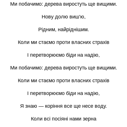
Ми побачимо: дерева виростуть ще вищими.
Нову долю виш’ю,
Рідним, найріднішим.
Коли ми стаємо проти власних страхів
І перетворюємо біди на надію,
Ми побачимо: дерева виростуть ще вищими.
Коли ми стаємо проти власних страхів
І перетворюємо біди на надію,
Я знаю — коріння все ще несе воду.
Коли всі посіяні нами зерна