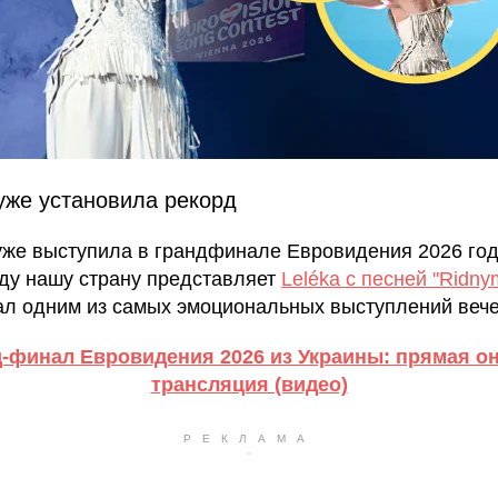
уже установила рекорд
уже выступила в грандфинале Евровидения 2026 год
оду нашу страну представляет
Leléka с песней "Ridny
ал одним из самых эмоциональных выступлений вече
-финал Евровидения 2026 из Украины: прямая о
трансляция (видео)