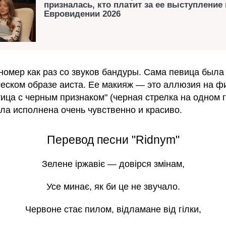
призналась, кто платит за ее выступление 
Евровидении 2026
номер как раз со звуков бандуры. Сама певица была
еском образе аиста. Ее макияж — это аллюзия на ф
ица с черным признаком" (черная стрелка на одном г
ла исполнена очень чувственно и красиво.
Перевод песни "Ridnym"
Зелене іржавіє — довірся змінам,
Усе минає, як би це не звучало.
Червоне стає пилом, відламане від гілки,