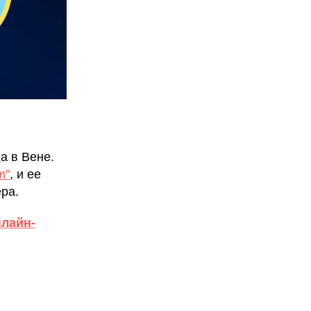
а в Вене.
m"
, и ее
ра.
нлайн-