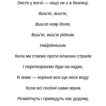
Листя у вогні — ніщо не є в безпеці.
Виш’ю, виш’ю,
Виш’ю нову долю.
Виш’ю, виш’ю рідним,
Найріднішим.
Коли ми стаємо проти власних страхів
І перетворюємо біди на надію,
Я знаю — коріння все ще несе воду.
Коли всі посіяні нами зерна
Розквітнуть і приведуть нас додому,