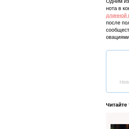
Одним из
нота в к
длинной 
после по
сообщест
овациями
Нев
Читайте 