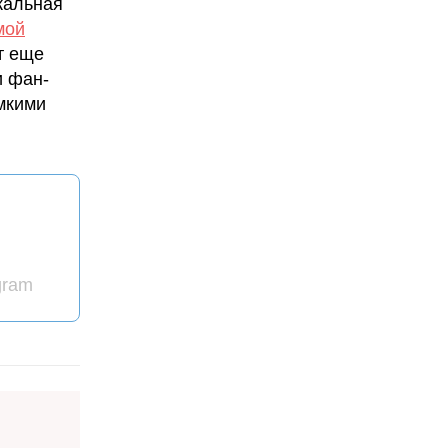
кальная
мой
т еще
и фан-
мкими
gram