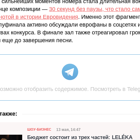
 сильнейших моментов номера стала длительная во
онце композиции —
30 секунд без паузы, что стало са
нотой в истории Евровидения
. Именно этот фрагмен
луфинала активно обсуждали еврофаны в соцсетях 
вах конкурса. В финале зал также отреагировал гро
 еще до завершения песни.
озможно отобразить содержимое. Посмотреть в Tele
также:
Категория
Дата публикации
13 мая, 14:47
ШОУ-БИЗНЕС
Бюджет состоит из трех частей: LELÉKA