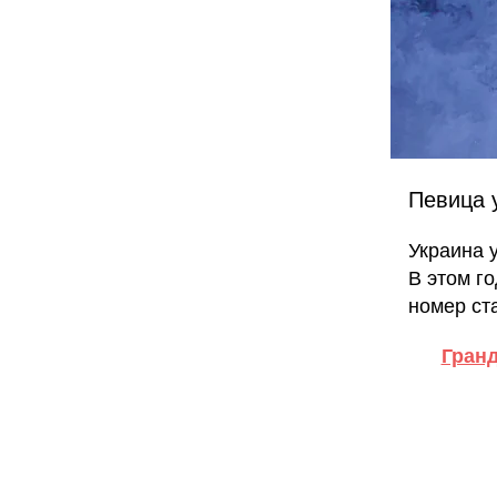
Певица 
Украина 
В этом г
номер ст
Гранд