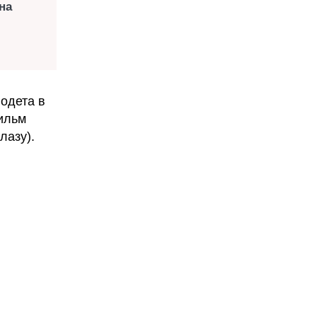
на
 одета в
ильм
лазу).